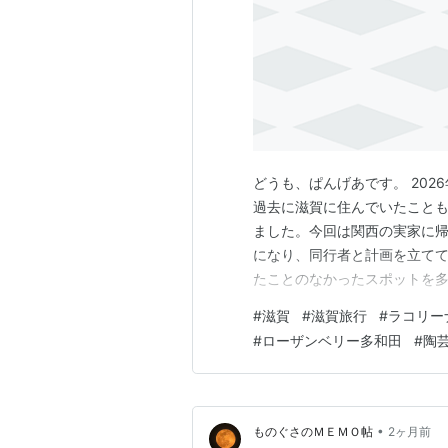
どうも、ぱんげあです。 202
過去に滋賀に住んでいたこと
ました。今回は関西の実家に
になり、同行者と計画を立てて
たことのなかったスポットを
した。なお、今回訪れたルー
#
滋賀
#
滋賀旅行
#
ラコリー
で、レンタカー等を利用しての
#
ローザンベリー多和田
#
陶
琶湖沿いのカフェ｜きみと珈琲 Bi
•
ものぐさのＭＥＭＯ帖
2ヶ月前