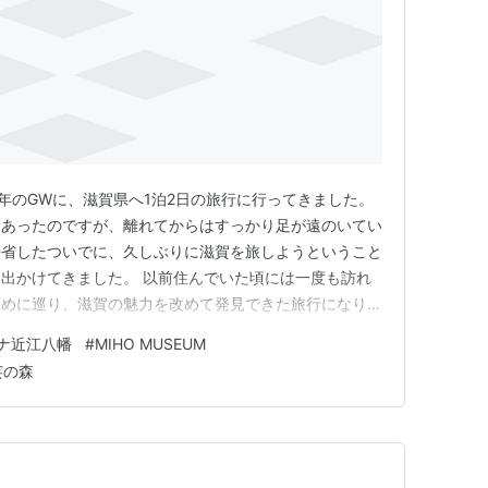
6年のGWに、滋賀県へ1泊2日の旅行に行ってきました。
もあったのですが、離れてからはすっかり足が遠のいてい
帰省したついでに、久しぶりに滋賀を旅しようということ
出かけてきました。 以前住んでいた頃には一度も訪れ
多めに巡り、滋賀の魅力を改めて発見できた旅行になりま
トもそうなのですが、滋賀を観光するは車が必須ですの
ナ近江八幡
#
MIHO MUSEUM
旅行がおすすめです。 1日目 ローザンベリー多和田 琵
芸の森
wako …