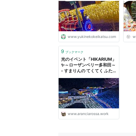
グ
www.yukinekokeikatsu.com
w
9
ブックマーク
光のイベント「HIKARIUM」
✨～ローザンベリー多和田～
- すまりんの てくてく ふた
り旅
www.aranciarossa.work