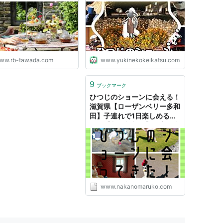
滑★ブログ
ww.rb-tawada.com
www.yukinekokeikatsu.com
9
ブックマーク
ひつじのショーンに会える！
滋賀県【ローザンベリー多和
田】子連れで1日楽しめる遊
び場【入園料割引】 - 広く浅
くまるく
www.nakanomaruko.com