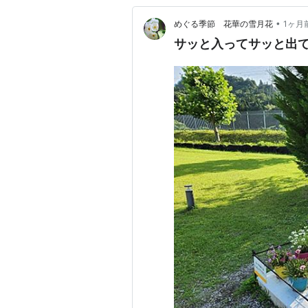
•
めぐる季節 花華の雪月花
1ヶ月
サッと入ってサッと出