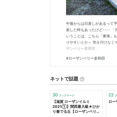
午後からは日差しがあるって予
差した時もあったけど････ 
いうことは、こちら「東海」も
りやすいとか～ 気を付けなくち
ザンベリー多和田 」
#
ローザンベリー多和田
ネットで話題
30
22
ブックマーク
【滋賀 ローザンイルミ
ロー
2021①】関西最大級★ひか
り奏でる丘【ローザンベリー
多和田】 - 雪猫の軽滑★ブロ