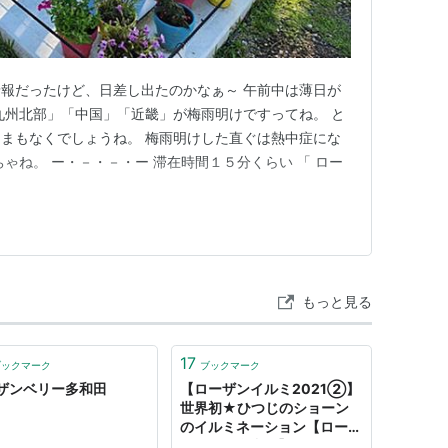
報だったけど、日差し出たのかなぁ～ 午前中は薄日が
「九州北部」「中国」「近畿」が梅雨明けですってね。 と
まもなくでしょうね。 梅雨明けした直ぐは熱中症にな
ゃね。 ー・－・－・ー 滞在時間１５分くらい 「 ロー
もっと見る
17
ブックマーク
ブックマーク
ザンベリー多和田
【ローザンイルミ2021②】
世界初★ひつじのショーン
のイルミネーション【ローザ
ンベリー多和田】 - 雪猫の軽