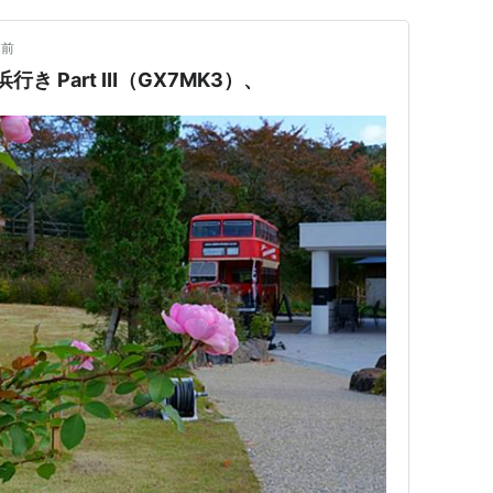
月前
浜行き Part Ⅲ（GX7MK3）、