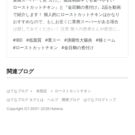
ローストカットチキン』と『金目鯛の煮付け』2品を動画
で紹介します！ 個人的にローストカットチキンはかなり
おすすめなので、もしお近くに業務スーパーがある場合
は探してみてください！ 注意 個々の患者さんや状況に応
じて最適な食事は異なることがあります。自分の症状や
#
IBD
#
低脂質
#
業スー
#
潰瘍性大腸炎
#
猫ミーム
体調に合わせて調整するとともに、必要に応じて主治医
#
ローストカットチキン
#
金目鯛の煮付け
の先生に相談しましょう。 ニコニコ動画にも投稿してい
るので、そちらもどうぞ！ 業務スーパーの「ローストカ
ットチキン」と「金目鯛の煮付け」買ってみた！【猫ミ
関連ブログ
ーム】 ランキング参加中ライフスタイルランキング参加
中雑談
はてなブログ
>
未指定
>
ローストカットチキン
はてなブログ タグとは
ヘルプ
開発ブログ
はてなブログトップ
Copyright (C) 2001-
2026
Hatena.