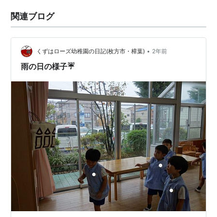
関連ブログ
•
くずはローズ幼稚園の日記(枚方市・樟葉)
2年前
雨の日の様子☔