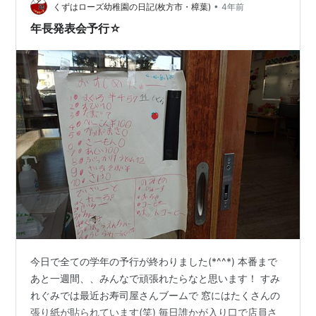
た！ みんなとても楽しそうです♡ 今日はからかさお化け
•
くずはローズ幼稚園の日記(枚方市・樟葉)
4年前
のうちわを作りま…
年長発表会予行☆
今日で全ての学年の予行が終わりました(*^^*) 本番まで
あと一週間、、みんなで頑張れたらなと思います！ すみ
れぐみでは最近お寿司屋さんブームで 窓にはたくさんの
張り紙が貼られています(笑) 毎日誰かが入り口で店員さ