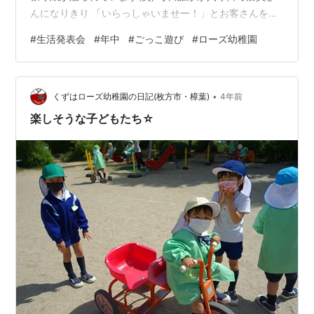
んになりきり 「いらっしゃいませー！」とお客さんを呼
び込んでいます(^^♪ さくらさんがお金を作って買い物に
#
生活発表会
#
年中
#
ごっこ遊び
#
ローズ幼稚園
来てくれるようになったので 「飲み物作りたい！」「う
どんいるんちゃう？」 中には「配達行くからカバン作
る！」と次から次へとアイディアが溢れ、大忙しな子ど
•
も達(^^)/ これからどんな風に発展していくのか楽しみで
くずはローズ幼稚園の日記(枚方市・樟葉)
4年前
す♡ 憧れの年長さんの予行も見に行きました♪ 迫力ある
楽しそうな子どもたち☆
戦いシーンに…