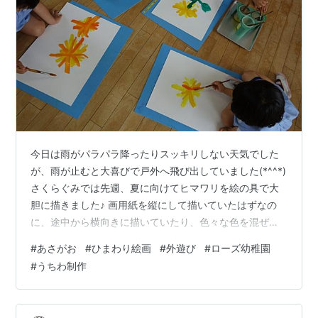
今日は雨がパラパラ降ったりスッキリしない天気でした
が、雨が止むと大喜びで戸外へ飛び出していました(*^^*)
さくらぐみでは先週、夏に向けてヒマワリを絵の具で大
胆に描きました♪ 画用紙を縦にして描いていたはずなの
に、途中から横向きに描いていたり、色々な色を混ぜて
伸び伸び描いていて楽しそうでした♡ 個性があって可愛
#
あさがお
#
ひまわり絵画
#
外遊び
#
ローズ幼稚園
く仕上がりました✿夏が待ち遠しいです♡ 外でお気に入
#
うちわ制作
りの三輪車に乗っていいお顔(^^♪ お部屋で一緒に遊ぼ！
と誘い合っていた子達♪友達の輪も広がっています(^^)/
あやめさんのお友達は大きなアゲハ蝶を捕まえていまし