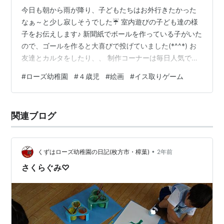
今日も朝から雨が降り、子どもたちはお外行きたかった
なぁ～と少し寂しそうでした☔ 室内遊びの子ども達の様
子をお伝えします♪ 新聞紙でボールを作っている子がいた
ので、ゴールを作ると大喜びで投げていました(*^^*) お
友達とカルタをしたり、、 制作コーナーは毎日人気で、
自分の好きな材料で色々作っています！ 図書コーナーは
#
ローズ幼稚園
#
４歳児
#
絵画
#
イス取りゲーム
落ち着くようで、ゆったり絵本タイムをしていました
(*^^*) その後は秋の遠足で行く水族館にいる生き物を描
きました♪今回は「ペンギン」です🐧 子どもたちのイメー
関連ブログ
ジを聞いてみると、まん丸でふわふわしていて、、しっ
ぽはあるのかな？と色々と想像したものを好きなように
表現しました☆ 赤ちゃ…
•
くずはローズ幼稚園の日記(枚方市・樟葉)
2年前
さくらぐみ♡