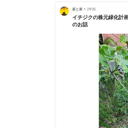
•
庭と家
2年前
イチジクの株元緑化計画2
のお話