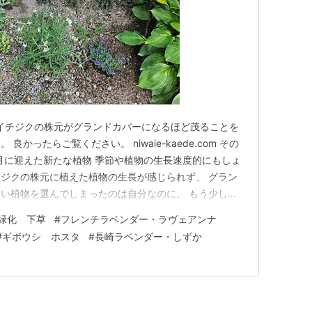
でイチジクの株元がグランドカバーになるほど茂ることを
かったらご覧ください。 niwaie-kaede.com その
3月に迎えた新たな植物 季節や植物の生長速度的にもしょ
ジクの株元に植えた植物の生長が感じられず、 グラン
い植物を選んでしまったのは自分なのに、 もう少し草
、春が近づくにつれて思いが強くなっていきました。
緑化 下草
#
フレンチラベンダー・ラヴェアンナ
回はイチジクの落葉した枝の時期から、前に倒れそうな枝やレ
#
ギボウシ ホスタ
#
長崎ラベンダー・しずか