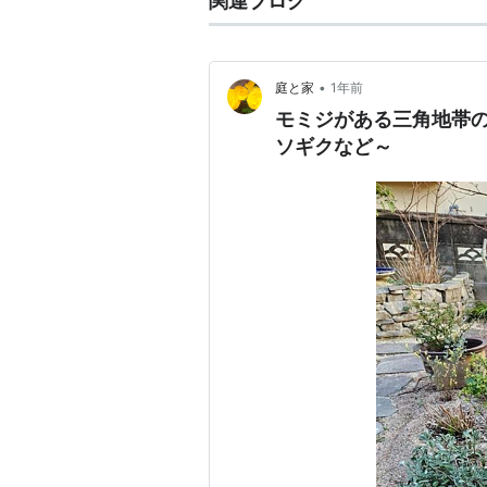
関連ブログ
•
庭と家
1年前
モミジがある三角地帯
ソギクなど～