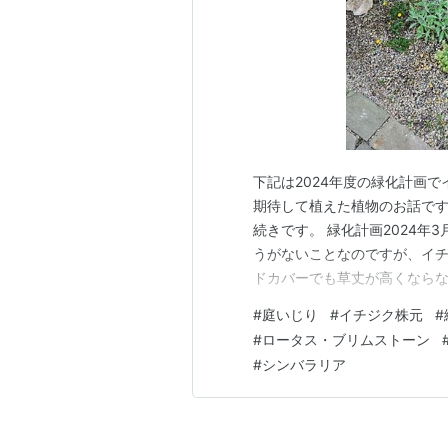
下記は2024年度の緑化計画
期待して植えた植物のお話です。 良
続きです。 緑化計画2024年
うがないことなのですが、イチ
ドカバーでも草丈が高くならな
丈が高くなる植物が欲しいと
#
庭いじり
#
イチジク株元
#
2024.2.28 それに、今
#
ロータス・ブリムストーン
ンガの小道まで飛び出し…
#
シンバラリア