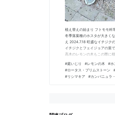
植え替えの始まり フトモモ科
冬季落葉種のホスタが大きく
え 2024.7.18 旺盛なイ
イチジクとフェイジョアの葉
高木のレモンの木もこの際に植え
の左がレモンの木。 レモンの
#
庭いじり
#
レモンの木
#
ホ
え、掘り上げた株を分け再度元の
#
ロータス・ブリムストーン
え替え後 地上に見えるの…
#
リシマキア
#
カンパニュラ