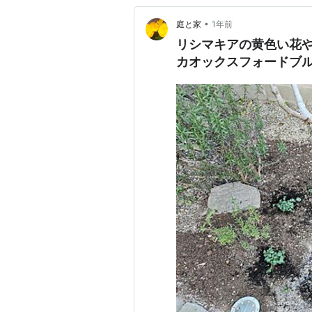
•
庭と家
1年前
リシマキアの黄色い花
カオックスフォードブ