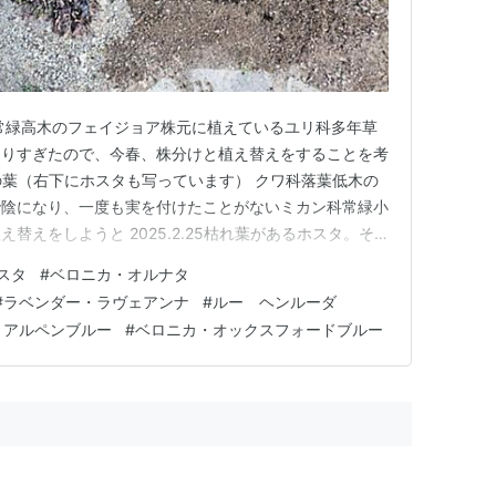
常緑高木のフェイジョア株元に植えているユリ科多年草
なりすぎたので、今春、株分けと植え替えをすることを考
チジクの葉（右下にホスタも写っています） クワ科落葉低木の
で陰になり、一度も実を付けたことがないミカン科常緑小
替えをしようと 2025.2.25枯れ葉があるホスタ。そ
木の植え替え時期である3月に合わせてホスタを植え替
スタ
#
ベロニカ・オルナタ
場所に埋め戻しました。 2025.3.8 レモン、ホスタ植
#
ラベンダー・ラヴェアンナ
#
ルー ヘンルーダ
・アルペンブルー
#
ベロニカ・オックスフォードブルー