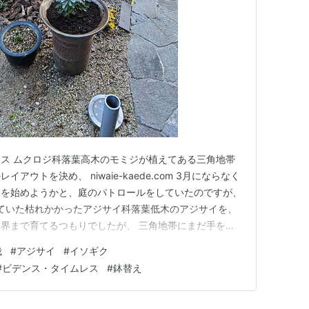
ス ムクロジ科落葉高木のモミジが植えてある三角地帯
ウトを決め、 niwaie-kaede.com 3月にならなく
えを始めようかと、庭のパトロールをしていたのですが、
ていた枯れかかったアジサイ科落葉低木のアジサイを、
界まで育てるつもりでしたが、 三角地帯にまだ手を付
をそこに地植えすることができるのではないかと思いつい
栽
#
アジサイ
#
イソギク
9 アジサイ追加レイアウト アジサイを三角地帯の余白に植え
#
ビデンス・タイムレス
#
鉢替え