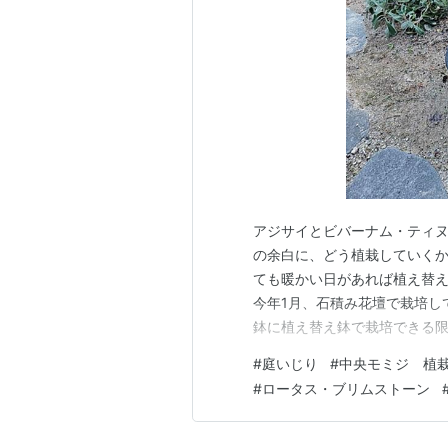
アジサイとビバーナム・ティヌ
の余白に、どう植栽していくかレイア
ても暖かい日があれば植え替
今年1月、石積み花壇で栽培し
鉢に植え替え鉢で栽培できる限
けていない今なら、アジサイ
#
庭いじり
#
中央モミジ 植
てしまったら、 2025.2.1
#
ロータス・ブリムストーン
ることばかり考え、あれ…