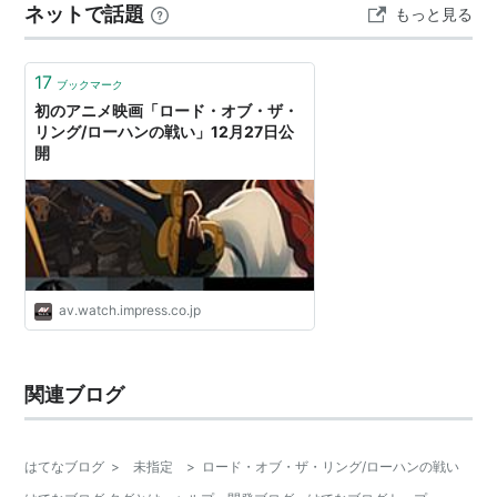
ネットで話題
もっと見る
女。 ある日、国政会議の…
17
ブックマーク
初のアニメ映画「ロード・オブ・ザ・
リング/ローハンの戦い」12月27日公
開
av.watch.impress.co.jp
関連ブログ
はてなブログ
>
未指定
>
ロード・オブ・ザ・リング/ローハンの戦い