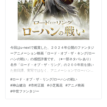
今回はu-nextで鑑賞した、２０２４年公開のファンタジ
ーアニメーション映画「ロード・オブ・ザ・キング/ロー
ハンの戦い」の感想評価です。（※一部ネタバレあり）
名作「ロード・オブ・ザ・リング」の２００年前を描い
た前日譚。実写ではなく、アニメーションでローハンの
死闘を描いています。 実写スピンオフも「ホビット」が
#
ロード・オブ・ザ・リング/ローハンの戦い
制作されたので、実写はやりつくした感じがあり、アニ
#
神山健治
#
市村正親
#
小芝風花
#
アニメ映画
メでの挑戦は面白いですね。この本作をポイントと、感
#
中世ファンタジー
想を交えて書いていきます。 ロード・オブ・ザ・リング
／ローハンの戦い ブライアン・コックス Amazon あらす
じ ローハン王国の王女ヘラは、剣術をたしなむ気丈な少