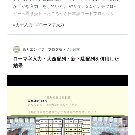
が「かな入力」をしていた。 やがて、3.5インチフロッ
しても差し支えない。
ピーへ置き換わったころから日本語ワードプロセッサー
「い」「ぃ」を除くイ段カナの後にヤ行拗音
が発売された。キーボードも仮名文字が大きく印字され
が続く場合、綴り中の「ix」は省略しても良
#
カナ入力
#
ローマ字入力
たものが出てくる。 ※富士通HPより借用 ところが、
い。
1995年にWindows 95のパソコンが出てからはOfficeの
例）「きゃ」＝「k
ix
ya」＝「kya」
ワードになった。これによって一挙にローマ字入力に替
例）「じょ」＝「z
ix
yo」＝「zyo」
•
わっていく。 この四十数年間、自慢ではないが、ずうっ
紙とエンピツ＿ブログ版
7ヶ月前
「っ」の後に子音が続く場合は、後に続く子
と「かな入力」を使っている。 ※『小倉百人一首』多田
ローマ字入力・大西配列・新下駄配列を併用した
音の2打鍵に置き換えても良い。
斉司(…
結果
例）「っか」＝「
xtuk
a」＝「
kk
a」
例）「っと」＝「
xtut
o」＝「
tt
o」
小書き文字を入力する際には、大文字用の綴り
に「X」を前置する(JIS規格のX4063による)。
同じく小書き文字を入力する方法として
「L」を前置する方法が知られているが、こ
のときの挙動はJIS規格にはなく、IMによっ
て表示される文字が異なる。
この表は次の規則により表記した。