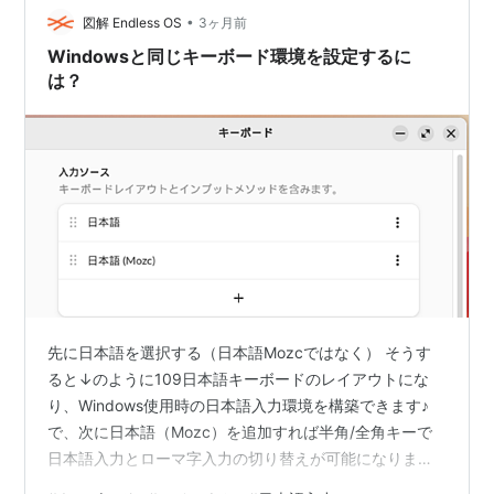
•
図解 Endless OS
3ヶ月前
ゅ
ふ°PU
ぶBU
づ
ず
ぐ
Windowsと同じキーボード環境を設定するに
XYU
DU
ZU
GU
は？
へ°PE
べBE
で
ぜZE
げGE
DE
先に日本語を選択する（日本語Mozcではなく） そうす
ると↓のように109日本語キーボードのレイアウトにな
り、Windows使用時の日本語入力環境を構築できます♪
ょ
ほ°PO
ぼBO
ど
ぞ
ご
で、次に日本語（Mozc）を追加すれば半角/全角キーで
XYO
DO
ZO
GO
日本語入力とローマ字入力の切り替えが可能になります
よ😉