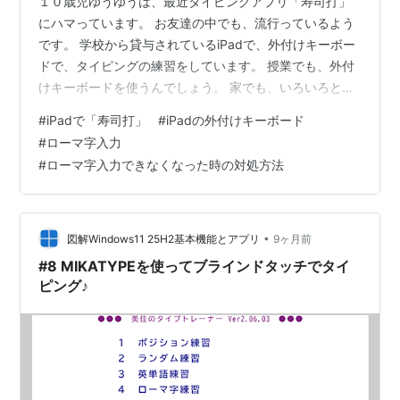
１０歳児ゆうゆうは、最近タイピングアプリ「寿司打」
にハマっています。 お友達の中でも、流行っているよう
です。 学校から貸与されているiPadで、外付けキーボー
ドで、タイピングの練習をしています。 授業でも、外付
けキーボードを使うんでしょう。 家でも、いろいろと先
んじて、外付けキーボードを使わせています。 そんな矢
#
iPadで「寿司打」
#
iPadの外付けキーボード
先、急に家に帰っても、キーボードで遊んでいます。 何
#
ローマ字入力
をしているのかと言えば、キーボードのタイピングゲー
#
ローマ字入力できなくなった時の対処方法
ムです。 その名も、「寿司打」です。 無料で出来るアプ
リです。 ただ、外付けキーボードで、ローマ字入力でき
ないことが起きます。 昨日まで普通に使えていたのに、
突然電源を入れ直すと、そん…
•
図解Windows11 25H2基本機能とアプリ
9ヶ月前
#8 MIKATYPEを使ってブラインドタッチでタイ
ピング♪