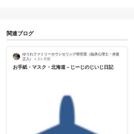
占化によって、ローマ字定義の多様性が薄れた」ため
に、2010年に廃止された
*1
。
関連ブログ
Windows端末で「かな入力」と「ローマ字入力」を切
り替える場合は、次の操作のうちいずれかを行う。
ゆうわファミリーカウンセリング研究室（臨床心理士・赤坂
•
正人）
2ヶ月前
IMEツールバーの右端下側にある「KANA」表
お手紙・マスク・北海道－じーじのじいじ日記
示をマウスで1回クリックする。
「Alt」を押しながら「カタカナ/ひらがな/ロー
マ字」を押す。
うまく切り替わらない場合は、「Alt」を押
しながら「半角/全角/漢字」を押し、一旦キ
ーを離してから「Alt」を押しながら「カタ
カナ/ひらがな/ローマ字」を押す。
IMEツールバーの「プロパティ──入力設定」を