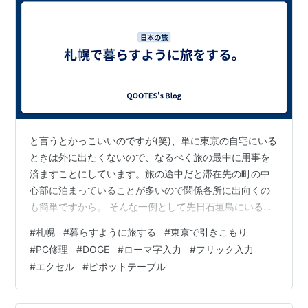
かな漢字変換システムによってはJIS X 4063:2000に準
拠しない箇所があり、あるいはJIS X 4063:2000よりも
多くの定義を用いていることもあるなど、その実装方法
は厳密とは言い切れない部分がある。
>
<
と言うとかっこいいのですが(笑)、単に東京の自宅にいる
*1
:
IMEのシェアは寡占化され、残ったIMEはJIS X4063
ときは外に出たくないので、なるべく旅の最中に用事を
に適応するよう動作しているため、IMEを用いた日本語
済ますことにしています。旅の途中だと滞在先の町の中
入力における綴りの揺れは、現時点でほぼ存在しない。
心部に泊まっていることが多いので関係各所に出向くの
一方で、タイピング練習ソフトに代表される「IMEを用
も簡単ですから。 そんな一例として先日石垣島にいると
いない日本語入力」においては、JIS X 4063:2000の消
きはホテルの近くの石垣年金事務所で必要な手続きをし
#
札幌
#
暮らすように旅する
#
東京で引きこもり
たという話は書きました。旅行の最終日に数日分の食品
失に伴って独自ルールが散見されつつあり、一部には
#
PC修理
#
DOGE
#
ローマ字入力
#
フリック入力
を買ってスーツケースに詰めて帰ることもあります。自
「IMEを用いた日本語入力の練習をするためには、役に
#
エクセル
#
ピボットテーブル
宅に着いたら外に出たくないので(笑)。 以前書いたかど
立たない」ものも出始めている。
うか忘れてしまいましたが、少し前に今使用しているPC
*2
:
http://d.hatena.ne.jp/maple_magician/20070604/1
の特定のキーが反応しなくなってしまって、メーカー修