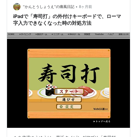
180930739
を元にした簡易計算による。
理だと1～2週間かかるのですが僕はその…
•
''かんとうしょうえ''の痛風日記
8ヶ月前
iPadで「寿司打」の外付けキーボードで、ローマ
字入力できなくなった時の対処方法