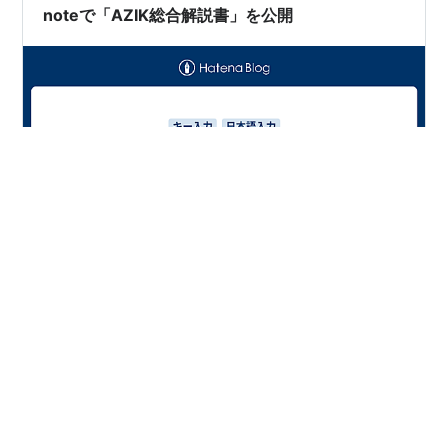
noteで「AZIK総合解説書」を公開
「AZIK総合解説書」をnoteで公開しました。 note.com
印刷用にPDF版も作りました。
http://www1.vecceed.ne.jp/~bemu/dlfiles/AZIK_RefMa
nual_202505.pdf からダウンロードできます。 －－－
今回、Vectorで公開できなくなったことを知って、慌て
てnote用に手を加えて（再）公開に至りました。 この機
#
日本語入力
#
ローマ字入力
#
AZIK
#
キーボード
会に、AZIKについてあらためて振り返ってみたら、情報
#
ローマ字テーブル