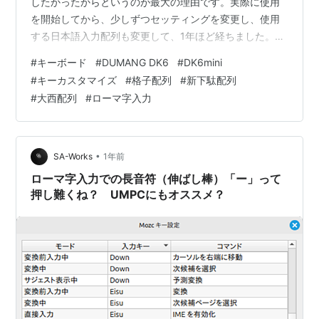
したかったからというのが最大の理由です。実際に使用
を開始してから、少しずつセッティングを変更し、使用
する日本語入力配列も変更して、1年ほど経ちました。こ
の2点についてどう思ったか、これまでの感想を書きま
#
キーボード
#
DUMANG DK6
#
DK6mini
す。 格子配列キーボードってどうよ？ なぜ格子配列とロ
#
キーカスタマイズ
#
格子配列
#
新下駄配列
ウスタッガードを使い分けられるのか？ 新下駄配列と格
#
大西配列
#
ローマ字入力
子配列 大西配列と格子配列 ローマ字入力と格子配列は？
左右分割キーボードってどうよ？ これからもDK6 miniを
使っていきます これまでのキーボード遍歴 格子配列・左
右分割キー…
•
SA-Works
1年前
ローマ字入力での長音符（伸ばし棒）「ー」って
押し難くね？ UMPCにもオススメ？