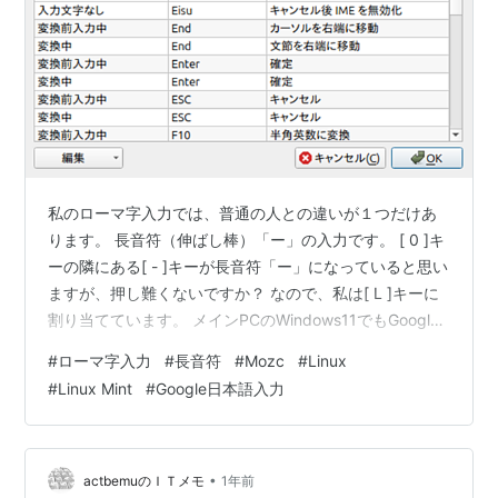
私のローマ字入力では、普通の人との違いが１つだけあ
ります。 長音符（伸ばし棒）「ー」の入力です。 [ 0 ]キ
ーの隣にある[ - ]キーが長音符「ー」になっていると思い
ますが、押し難くないですか？ なので、私は[ L ]キーに
割り当てています。 メインPCのWindows11でもGoogle
日本語入力を使っているので、同じ変更をしています。
#
ローマ字入力
#
長音符
#
Mozc
#
Linux
１）パネルのキーボード(Mozc)アイコンを右クリックし
#
Linux Mint
#
Google日本語入力
て、「Mozcツール」の中の「設定ツール」を選択 ２）
ローマ字テーブルの「編集」をクリック ３）「入力」を
クリックして並べ替えてから[ la ]（小文字のLA）までス
クロール ４）Mozcのローマ字テ…
•
actbemuのＩＴメモ
1年前