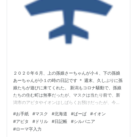
開いて、入力方法を設定しなおす。
ひらがなを直接指定する方式ではなく、五十音表の行段
を別々の打鍵により指定する方法である。
以下に、ローマ字入力をするうえで最低限必要な定義を
示す。
ワ行
ラ行
ヤ行
マ行
ハ行
ナ行
タ行
サ行
カ行
２０２０年６月、上の孫娘さーちゃんが小４、下の孫娘
わ
ら
や
ま
は
な
た
さ
か
あーちゃんが小１の時の日記です ＊ 週末、久しぶりに孫
WA
RA
YA
MA
HA
NA
TA
SA
KA
娘たちが遊びに来てくれた。 新潟もコロナ騒動で、孫娘
り
みMI
ひHI
にNI
ちTI
しSI
きKI
たちの住む町は無事だったが、マスクは当たり前で、新
RI
潟市のアピタやイオンはしばらくお預けだったが、今
回、やっとお出かけができたようだ。 下の孫娘が今春、
る
ゆ
むMU
ふ
ぬ
つ
す
く
#
お手紙
#
マスク
#
北海道
#
ばーば
#
イオン
RU
YU
HU
NU
TU
SU
KU
小学校に入ったので、お姉ちゃんと同じように宿題のド
#
アピタ
#
ドリル
#
日記帳
#
シルバニア
リルや日記帳を持参して、二人で頑張る。 じーじもその
れRE
めME
へHE
ねNE
てTE
せSE
けKE
#
ローマ字入力
間はブログを書くなどして、遊ぶのを待っていた。 二人