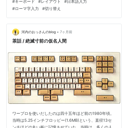
#
キーボード
#
レイアウト
#
日本語入力
#
ローマ字入力
#
切り替え
•
河内のおっさんのblog
7ヶ月前
茶話 / 絶滅寸前の仮名人間
パソコンにおけるローマ字入力は「学校で習う
ローマ字」とは異質のもので、あくまでも「JIS
X 4063綴りをつかって、現代仮名遣いのための
【かな】を出すプロセスの一つ」である。国語
科の授業で『学校(がっこう)』のローマ字綴り
を問われたときに、決して「gakko
u
」などと
回答してはならない。
上記の綴りに縛られず「すべてのJIS X 4063綴
りを覚え、かつ一切のタイムロス無しに思い出
せる」場合は、5%程度の打鍵数(≒打鍵時間)削
減
*2
が見込める。ただし、「たかが5%だ」と
ワープロを使いだしたのは四十五年ほど前の1980年頃。
当時は5.25インチフロッピー(1.6MB)という、直径13セ
割り切れるか、「綴りを思い出すために時間が
ンチほどの丸い板に記憶させていた。当時は、多くの人
掛かる」という場合は、上記の綴り以外は無視