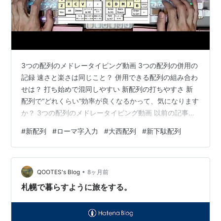
バ行とハ°行の判読を容易にするため、半濁
点の代わりに「°」を用いて表現している。
表内にある綴りの組み合わせにより表記可能
な文字列(拗音節など)については、すべて省
略した。
3つの配列のメドレータイピング動画 3つの配列の併用の
ひらがなからの変換操作により出すことがで
記録 速さと楽さは同じこと？ 併用できる配列の組み合わ
きる文字(「ゐ」「ゑ」「ゎ」「ヵ」「ヶ」
せは？ 打ち始めで混同しやすい 新配列の打ちやすさ 新
など)は、すべて省略した。
配列で“どれくらい”効率が良くなるかって、気になります
か？ 3つの配列のメドレータイピング動画 以前の記事で
も書いたとおり、ここ数か月、QWERTYローマ字入力と
#
新配列
#
ローマ字入力
#
大西配列
#
新下駄配列
大西配列（ローマ字入力部分のみ）と新下駄配列の3つの
「かな入力」と対比されることも多いが、「ひらがなを
配列を併用する試みをやっていました。 その結果は、下
入力するための手段」であるという意味では、両者は非
記の動画をご覧ください。 www.youtube.com というわ
常に近い関係にある。
•
けで、3つの配列を続けて使用しても、実用上問題ない速
QOOTES's Blog
8ヶ月前
一般的にはQwerty英字配列を用い、JIS X
度で打つことができました。 「3つの配列の併用」「同
札幌で暮らすように旅をする。
4063:2000(仮名漢字変換システムのための英字キー入
じ…
力から仮名への変換方式)規則に則った英字→カナ変換
を行う仕様を指す事が多い。