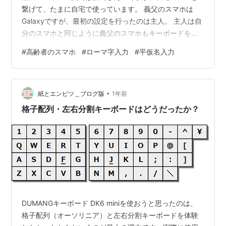
繋げて、たまに自宅で使っています。 義父のスマホは
Galaxyですが、最初の設定を行ったのは主人。 主人は自
分のスマホと同じように義父のスマホもキーボードをロ
ーマ字入力に設定していました。 え？パソコンならわか
#
高齢者のスマホ
#
ローマ字入力
#
平仮名入力
るけど、スマホのキーボードをローマ字入力にしてる
の？ 私の周りでスマホをローマ字入力にしている人を主
人以外に見たことがない(^^; 義父のGalaxyを平仮名入力
•
に変えようと思ったのですが、調べてもなかなかその通
紙とエンピツ＿ブログ版
1年前
りにはいかず、四苦八苦して、ようやく平仮名入力に変
格子配列・左右分割キーボードはどうだったか？
えることができました。…
DUMANGキーボード DK6 miniを使おうと思ったのは、
格子配列（オーソリニア）と左右分割キーボードを体験