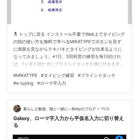
🔝 トップに戻る インストール不要でWeb上でタイピング
の指の使い方を無料で学べるMIKATYPEでボタンを見ず
に画面を見ながらテキパキとタイピングが出来るように
なってみましょう。※1日、5回程度の練習を毎日続けれ
ば、1ヶ月と待たずにブラインドタッチが身に付きます
よ！ mikatype.github.io ↑こちらへアクセスします。 こ
#
MIKATYPE
#
タイピング練習
#
ブラインドタッチ
こから先はマウスは使いません。 数字の1を押します。※
#
e-typing
#
ローマ字入力
テンキーの1ではなくキーボード上段の1です。 この画面
↓になります。 もう1度、数字の1（ホームポジション）
を押します。 これが、通常の指を置く位置です。左か
ら、A（左手の小指）、S（薬指）、D（中指）、F（…
•
暮らしと勉強、猫と一緒に～Bettyのブログ
1年前
Galaxy、ローマ字入力から平仮名入力に切り替え
る