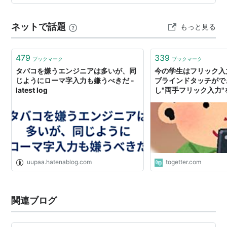
を
ろ
よ
もMO
ほ
の
と
そ
こ
は宿題をすませると、ばーばに誕生日のお祝いのお手紙
WO
RO
YO
HO
NO
TO
SO
KO
を渡し、ばーばを感激させる。 つづいて、じーじが７月
ネットで話題
もっと見る
半ばから北海道に行くことを知っていて、…
ー-
ん
っ
。.
、,
NN
XTU
479
339
ブックマーク
ブックマーク
タバコを嫌うエンジニアは多いが、同
今の学生はフリック入
ゃ
は°PA
ばBA
だ
ざZA
が
じようにローマ字入力も嫌うべきだ -
ブラインドタッチがで
XYA
DA
GA
latest log
し"両手フリック入力
ローマ字入力より早い
uupaa.hatenablog.com
togetter.com
ひ°PI
びBI
ぢDI
じZI
ぎGI
関連ブログ