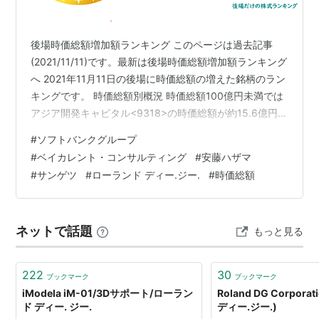
後場時価総額増加額ランキング このページは過去記事
(2021/11/11)です。最新は後場時価総額増加額ランキング
へ 2021年11月11日の後場に時価総額の増えた銘柄のラン
キングです。 時価総額別概況 時価総額100億円未満では
アジア開発キャピタル<9318>の時価総額が約15.6億円増
加 時価総額300億円までの銘柄では日本電解<5759>の
#
ソフトバンクグループ
時価総額が約33.0億円増加 時価総額500億円までの銘柄
#
ベイカレント・コンサルティング
#
安藤ハザマ
ではローランド ディー.ジー.<6789>の時価総額が約22.7
#
サンゲツ
#
ローランド ディー.ジー.
#
時価総額
億円増加 時価総額1,000億円までの銘柄ではサンゲツ
<8130>の時価総額が約70.7億円増加 時価総額3,000億
円までの銘柄…
ネットで話題
もっと見る
222
30
ブックマーク
ブックマーク
iModela iM-01/3Dサポート/ローラン
Roland DG Corpor
ド ディー. ジー.
ディー.ジー.)