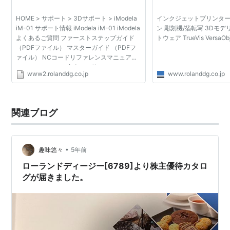
HOME > サポート > 3Dサポート > iModela
インクジェットプリンター
iM-01 サポート情報 iModela iM-01 iModela
ン 彫刻機/箔転写 3Dモデ
よくあるご質問 ファーストステップガイド
トウェア TrueVis VersaObje
（PDFファイル） マスターガイド （PDFフ
ァイル） NCコードリファレンスマニュアル
（PDFファイル） 安全にお使いいただくため
www2.rolanddg.co.jp
www.rolanddg.co.jp
に （PDFファイル） セッティングから出力
まで 駆動軸の清掃 ス...
関連ブログ
•
趣味悠々
5年前
ローランドディージー[6789]より株主優待カタロ
グが届きました。