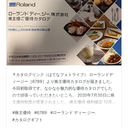
↑カタログリンク（はてなフォトライフ） ローランドデ
ィージー［6789］より株主優待カタログが届きました。
今回初取得です。なかなか魅力的な優待カタログでした
ので頑張っていただきたいところ。 2020年7月30日に株
主優待制度が変更されました。 株主優待 権利確定 12月
≪対象株主≫ 毎年12月末現在の株主名簿および実質株主
#
株主優待
#
6789
#
ローランド ディー.ジー.
名簿に記載された 1単元(100株)以上保有の株主。 ≪優待
#
カタログギフト
内容≫ 当社オリジナルカタログより商品を1品贈呈 [保有