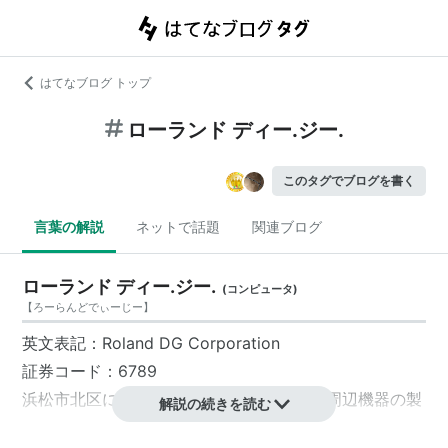
はてなブログ トップ
ローランド ディー.ジー.
このタグでブログを書く
言葉の解説
ネットで話題
関連ブログ
ローランド ディー.ジー.
(
コンピュータ
)
【
ろーらんどでぃーじー
】
英文表記：
Roland DG
Corporation
証券コード：6789
浜松市北区
に本社をおく、『コンピュータ周辺機器の製
解説の続きを読む
造および販売』を主な事業とする会社。