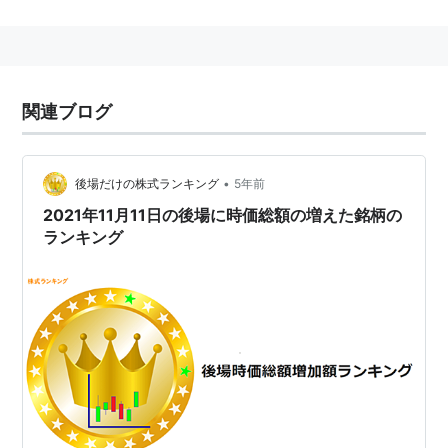
略歴
1981年5月1日、
ローランド
の関連会社「
アムデック株式
会社
」として設立。
関連ブログ
1983年、現在の「
ローランド ディー.ジー.株式会社
」に
社名変更。
•
後場だけの株式ランキング
5年前
2021年11月11日の後場に時価総額の増えた銘柄の
ランキング