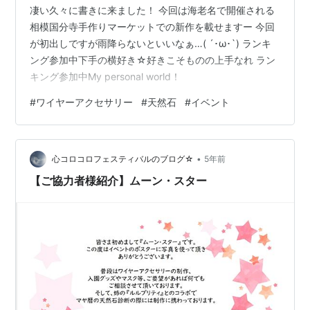
凄い久々に書きに来ました！ 今回は海老名で開催される
相模国分寺手作りマーケットでの新作を載せますー 今回
が初出しですが雨降らないといいなぁ…( ´･ω･`) ランキ
ング参加中下手の横好き☆好きこそものの上手なれ ラン
キング参加中My personal world！
#
ワイヤーアクセサリー
#
天然石
#
イベント
•
心コロコロフェスティバルのブログ☆
5年前
【ご協力者様紹介】ムーン・スター