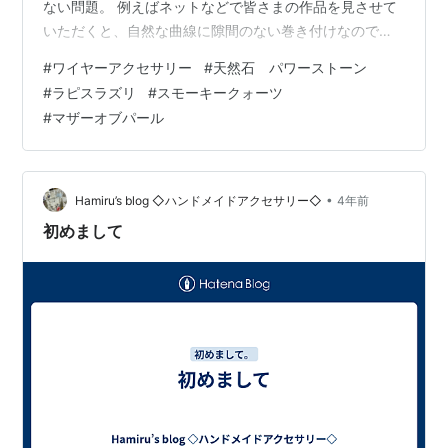
ない問題。 例えばネットなどで皆さまの作品を見させて
いただくと、自然な曲線に隙間のない巻き付けなのです
よ。 巻けばいいと思ってたんです。糸をぐるぐる巻きに
#
ワイヤーアクセサリー
#
天然石 パワーストーン
する様に。 そんな気軽に、手軽にはいかないんですね。
#
ラピスラズリ
#
スモーキークォーツ
私がやるとこうです。 一応、記念すべき初作品のお披露
#
マザーオブパール
目✨ですっ泣 頑張り具合は伝わって欲しい。 ワイヤーや
パーツを必死に押さえていた指がめっちゃ痛いです。 ワ
イヤーの先が指の腹に何度か刺さりまして、ぷらーん
と、指の腹にぶら下がる…
•
Hamiru’s blog ◇ハンドメイドアクセサリー◇
4年前
初めまして