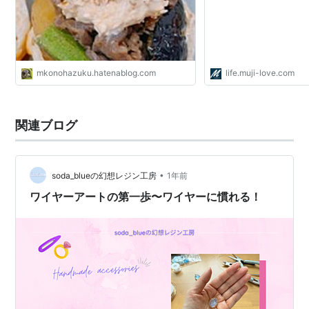
mkonohazuku.hatenablog.com
life.muji-love.com
関連ブログ
•
soda_blueの幻想レジン工房
1年前
ワイヤーアートの第一歩〜ワイヤーに慣れる！