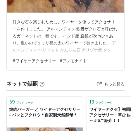
好きな石を楽しむために、ワイヤーを使ってアクセサリ
ーを作りました。 アルマンディン 鉄礬ザクロ石と呼ばれ
るガーネットの一種です。 インド産 直径が2cm少々あ
り、重いので１ミリ径の太いワイヤーで巻きました。 ア
ルマンディン ペリドット かんらん石 アリゾナ産 タンブ
ルです。 0．5ミリのワイヤーを二重にして巻きました
#
ワイヤーアクセサリー
#
アンモナイト
グロッシュラーガーネット 0.3ミリのワイヤーです 少し
頼りないかも ターコイズ 0.5ミリで二重にしています。
若いころから好きなターコイズ これはアリゾナ産キング
ネットで話題
もっと見る
マン いずれもペンダントトップにしようと思って作りま
した。 実際に着用はしないですが。 変わったところで、
アンモナイ…
39
13
ブックマーク
ブックマーク
焼肉バーガー と ワイヤーアクセサリー
ワイヤーアクセ】初回
- パンとフクロウ＊自家製天然酵母＊
アクセサリー・革ひも
～＃5ご紹介！！