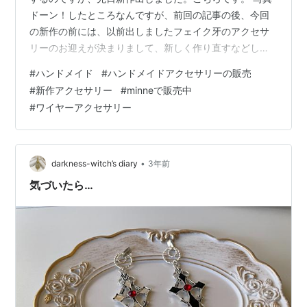
ドーン！したところなんですが、前回の記事の後、今回
の新作の前には、以前出しましたフェイク牙のアクセサ
リーのお迎えが決まりまして、新しく作り直すなどして
おりました。 それがこちらです。今回の新作には全く関
#
ハンドメイド
#
ハンドメイドアクセサリーの販売
係ございません。嬉しかったのでご報告しただけです(*
#
新作アクセサリー
#
minneで販売中
´∇｀*) さて、今回の新作、なぜ唐突と申しましたのかと
#
ワイヤーアクセサリー
いいますと自分でも思わぬところから完成したからで
す。 経緯を説明しますと、最初作っていた新作は今回出
しましたものではございませんでした。私の悪い癖なの
ですが、作りたいパーツを先んじて作成…
•
darkness-witch’s diary
3年前
気づいたら…