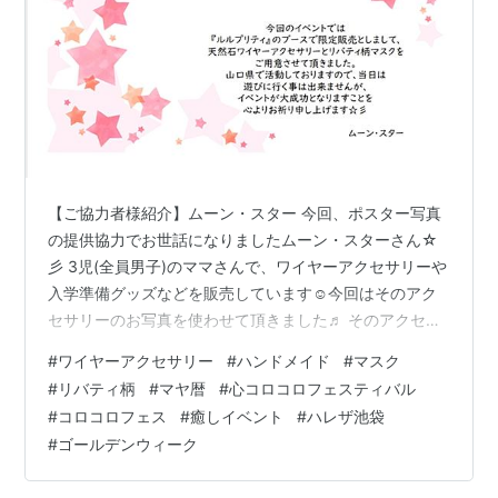
【ご協力者様紹介】ムーン・スター 今回、ポスター写真
の提供協力でお世話になりましたムーン・スターさん☆
彡 3児(全員男子)のママさんで、ワイヤーアクセサリーや
入学準備グッズなどを販売しています☺今回はそのアク
セサリーのお写真を使わせて頂きました♬ そのアクセサ
リーは出展者【ルルプリティ】で販売していますので、
#
ワイヤーアクセサリー
#
ハンドメイド
#
マスク
どうぞお立ち寄りくださいませ♡ 【SNS】 Instagram：
#
リバティ柄
#
マヤ暦
#
心コロコロフェスティバル
https://instagram.com/mana_handmade_shop メルカ
#
コロコロフェス
#
癒しイベント
#
ハレザ池袋
リ：https://www.mercari.com/jp/u/677306598/ -------
#
ゴールデンウィーク
--- 出展者も随時募集中です☆ 詳し…