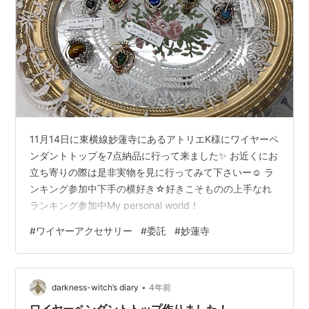
11月14日に東横線妙蓮寺にあるアトリエK様にワイヤーペ
ンダントトップを7点納品に行って来ました✨️ お近くにお
立ち寄りの際は是非実物を見に行ってみて下さいー☺️ ラ
ンキング参加中下手の横好き☆好きこそものの上手なれ
ランキング参加中My personal world！
#
ワイヤーアクセサリー
#
委託
#
妙蓮寺
•
darkness-witch’s diary
4年前
ワイヤーペンダントトップ作りました！