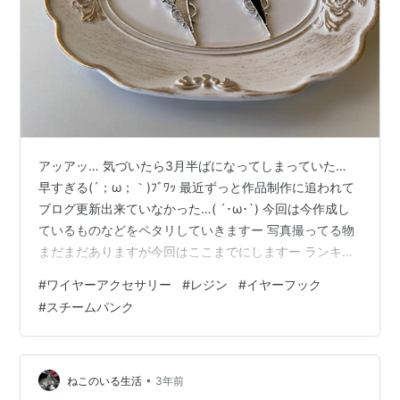
アッアッ… 気づいたら3月半ばになってしまっていた…
早すぎる(´；ω；｀)ﾌﾞﾜｯ 最近ずっと作品制作に追われて
ブログ更新出来ていなかった…( ´･ω･`) 今回は今作成し
ているものなどをペタリしていきますー 写真撮ってる物
まだまだありますが今回はここまでにしますー ランキン
グ参加中下手の横好き☆好きこそものの上手なれ ランキ
#
ワイヤーアクセサリー
#
レジン
#
イヤーフック
ング参加中My personal world！
#
スチームパンク
•
ねこのいる生活
3年前