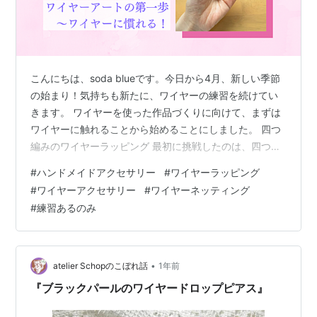
こんにちは、soda blueです。今日から4月、新しい季節
の始まり！気持ちも新たに、ワイヤーの練習を続けてい
きます。 ワイヤーを使った作品づくりに向けて、まずは
ワイヤーに触れることから始めることにしました。 四つ
編みのワイヤーラッピング 最初に挑戦したのは、四つ編
みを使ったワイヤーラッピング。動画を見ながら作業を
#
ハンドメイドアクセサリー
#
ワイヤーラッピング
進め、なんとか完成！ …したのですが、作ったモチーフ
#
ワイヤーアクセサリー
#
ワイヤーネッティング
に厚みがあるため、この方法では少し飛び出してしまう
#
練習あるのみ
かもしれません。ワイヤーの太さや巻き方を調整すれ
ば、もっと安定しそう。 モチーフが飛び出してしまう〜
ワイヤーネッティング 次に試したのはワイヤーネッティ
ング。最初は写真を見ながら「…
•
atelier Schopのこぼれ話
1年前
『ブラックパールのワイヤードロップピアス』