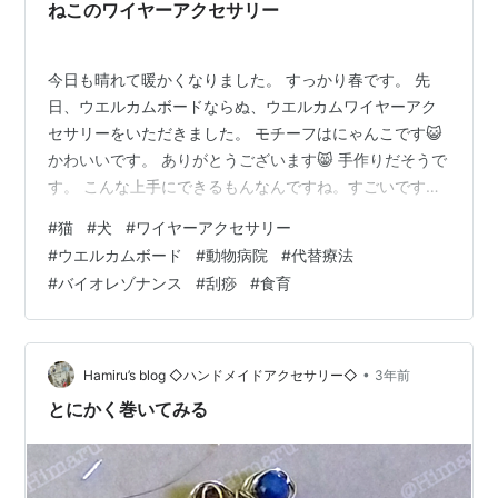
ねこのワイヤーアクセサリー
今日も晴れて暖かくなりました。 すっかり春です。 先
日、ウエルカムボードならぬ、ウエルカムワイヤーアク
セサリーをいただきました。 モチーフはにゃんこです😺
かわいいです。 ありがとうございます😸 手作りだそうで
す。 こんな上手にできるもんなんですね。すごいです。
早速診療所に飾ってみました。 が、思っていたよりも目
#
猫
#
犬
#
ワイヤーアクセサリー
立たない・・・。 せっかくかわいいのにもったいな
#
ウエルカムボード
#
動物病院
#
代替療法
い・・・。 もっと目立つように工夫したいと思います。
#
バイオレゾナンス
#
刮痧
#
食育
動物さんと飼い主さんが健康に幸せに暮らせるようお手
伝いしたいと思い診療所を始めました。 当診療所ではバ
イオレゾナンスを中心とした代替療法を行っておりま
す。 刮痧のイベントやペットの食…
•
Hamiru’s blog ◇ハンドメイドアクセサリー◇
3年前
とにかく巻いてみる