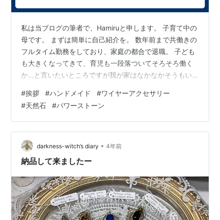
私は当ブログの筆者で、Hamiruと申します。 子育て中の
母です。 まずは簡単に自己紹介を。 数年前まで共働きの
フルタイム勤務をしており、家庭の都合で退職。 子ども
も大きくなってきて、育児も一段落ついてそろそろ働く
か…と言いたいところですが我が家はなかなかそうもい
かない事情がありまして。 何か在宅でできることに挑戦
#
挨拶
#
ハンドメイド
#
ワイヤーアクセサリー
しよう！と、こちらのブログを開設することにしまし
#
天然石
#
パワーストーン
た。 …と言いつつも、求人情報は眺めております。 当ブ
ログでは、最近はじめたハンドメイドのアクセサリー制
作のことを書いていこうと思います。 天然石を使った
り。 ワイヤーで巻いたり。。 ちなみに私、不器用な『ど
•
darkness-witch’s diary
4年前
素人』です。 そんな人間がな…
納品して来ましたー