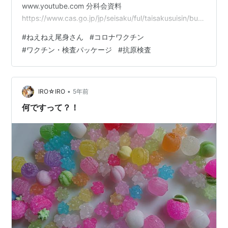
www.youtube.com 分科会資料
https://www.cas.go.jp/jp/seisaku/ful/taisakusuisin/bun
kakai/dai7/vaccine_nichijou.pdf 新型コロナワクチン接
#
ねえねえ尾身さん
#
コロナワクチン
種に関しては、摂取したくても摂取できない状況があっ
#
ワクチン・検査パッケージ
#
抗原検査
たり、任意接種なのに摂取したくない若者が多いと批判
されたり、ワクチン差別があったり、ワクチンの効果以
外のところでもいろいろと問題があります。 ワクチン自
体も未知の技術…
•
IRO☆IRO
5年前
何ですって？！