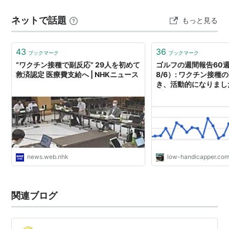
と。 www.beedakun.com 私の職場は少人数で、いつも
ネットで話題
もっと見る
業務に必要な人数のギリギリもしくは若干少ない人数で
行っています。（平均5名ほど…
43
36
ブックマーク
ブックマーク
“ワクチン接種で副反応” 29人を初めて
ゴルフの週間報告60週目
救済認定 医療費支給へ | NHKニュース
8/6）: ワクチン接
き、活動的になりました
プレーヤーへの道は遠
news.web.nhk
low-handicapper.co
関連ブログ