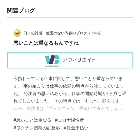
関連ブログ
•
日々の雑感！他愛のない内容のブログ
5年前
悪いことは重なるもんですね
今携わっている仕事に関して、悪いことが重なっていま
す。 事の始まりは仕事の依頼の時点から始まっていまし
た。 発注者の思い込みから、仕事の開始時期が1ヶ月も遅
れてしまいました。 その時点では「もぉ〜、頼んます
わ〜。発注者は『ゴメンゴメン、手違いで遅れてしもた
わ』で済むかもしれんけど、こっちはえらい迷惑です
#
悪いことは重なる
#
コロナ陽性者
わ。工期は延びへんのでしょ？」と軽口を叩けるくらい
#
ワクチン接種の副反応
#
賃金未払い
の余裕がありました。 そこから事態は悪いことが重なる
のでした。 まずは『コロナウイルス感染者』が出たこ