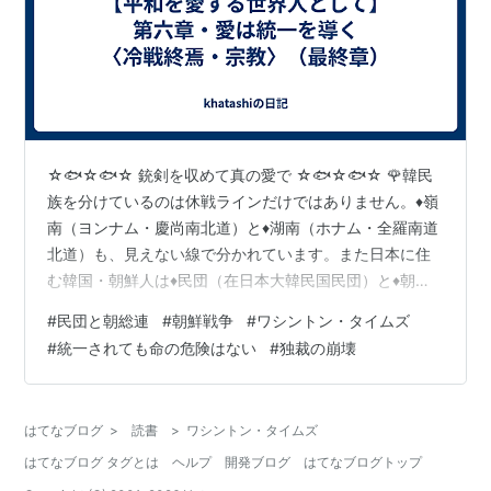
☆🐟☆🐟☆ 銃剣を収めて真の愛で ☆🐟☆🐟☆ 🌹韓民
族を分けているのは休戦ラインだけではありません。♦嶺
南（ヨンナム・慶尚南北道）と♦湖南（ホナム・全羅南道
北道）も、見えない線で分かれています。また日本に住
む韓国・朝鮮人は♦民団（在日本大韓民国民団）と♦朝鮮
総連（在日朝鮮人総連合会）に分かれています。♦民団と
#
民団と朝総連
#
朝鮮戦争
#
ワシントン・タイムズ
朝鮮総連を対立させている理由は、父母が決めた故郷が
#
統一されても命の危険はない
#
独裁の崩壊
違うからです。ところが、その故郷がどこなのか、行っ
たこともない二世、三世まで、父母が引いたラインの中
に身をすくめて生きています。♦民団と朝鮮総連に分かれ
はてなブログ
>
読書
>
ワシントン・タイムズ
て、お互いに言葉も交わさず、学校も違う所に通い結婚
はてなブログ タグとは
ヘルプ
開発ブログ
はてなブログトップ
もしません。 🌹2005年、私は嶺南（…