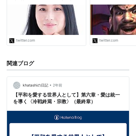
保守系新聞としてふつうの実務家にも
一教会との関係を誤魔
読まれている。わたしは普段読まない
るので、彼が文鮮明聖
が、ペンタゴンの内部リークを載せた
う統一教会のイベント
コラムはイラク戦争中便利だった。そ
にいる多くの皆様の協
こまで普通の企業活動もしている。勿
た」と感謝を述べて…
論事件の前から距離は取っておくべき
https://t.co/qT3lrVv
存在。"
twitter.com
twitter.com
関連ブログ
•
khatashiの日記
2年前
【平和を愛する世界人として】第六章・愛は統一
を導く〈冷戦終焉・宗教〉（最終章）