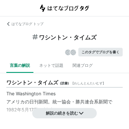
はてなブログ トップ
ワシントン・タイムズ
このタグでブログを書く
言葉の解説
ネットで話題
関連ブログ
ワシントン・タイムズ
(
読書
)
【
わしんとんたいむず
】
The Washington Times
アメリカの日刊新聞。統一協会・勝共連合系新聞で
1982年5月17日に創刊された。
解説の続きを読む