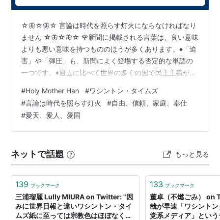
☆🦋☆🦋☆ 言論は時代を照らす灯火にならなければなり
ません ☆🦋☆🦋☆ 🌹新聞に掲載される言葉は、良い意味
よりも悪い意味を持つもののほうが多くあります。♦「迫
害」や「弾圧」も、新聞によく登場する否定的な単語の
一つです。♦過去に比べて世界の多くの国で民主主義が根
を下ろし、暮らしが良くなったのは明らかですが、♦今こ
#
Holy Mother Han
#
ワシントン・タイムズ
の時間もなお、政治的な迫害を受け、宗教が違うという
#
言論は時代を照らす灯火
#
自由、信頼、家庭、奉仕
理由で追い立てられている人々が大勢います。 🌹1970年
#
愛天、愛人、愛国
代は、様々な対立や葛藤（かっとう）、混沌（こんと
ん）に拍車がかかった時代です。♦特に1975年は、世界
的に暗鬱なムードが影を落とした時期でした。♦人々は言
ネットで話題
もっと見る
い知れない恐怖に襲われ、尽き…
139
133
ブックマーク
ブックマーク
三浦瑠麗 Lully MIURA on Twitter: "因
董卓（不燃ごみ） on Tw
みに世界日報と違いワシントン・タイ
哉が早速「ワシントン
ムズ紙に至っては宗教色はほぼなく、
党系メディア」という