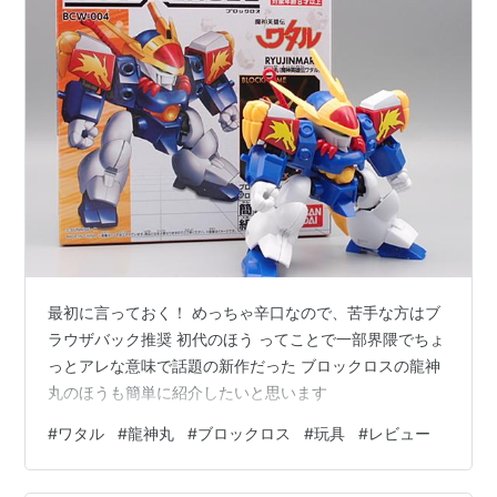
カイリューLv.50
ファイアレッド・リーフグリーン(初戦)
ギャラドスLv.56
ハクリューLv.54
ハクリューLv.54
プテラLv.58
カイリューLv.60
ファイアレッド・リーフグリーン(二戦目以降)
最初に言っておく！ めっちゃ辛口なので、苦手な方はブ
ギャラドスLv.68
ラウザバック推奨 初代のほう ってことで一部界隈でちょ
っとアレな意味で話題の新作だった ブロックロスの龍神
カイリューLv.66
丸のほうも簡単に紹介したいと思います
キングドラLv.66
プテラLv.70
#
ワタル
#
龍神丸
#
ブロックロス
#
玩具
#
レビュー
カイリューLv.72