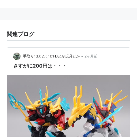
アレッド・リーフグリーン --> ポケモンリーグ --> 四天王 --> 
ワタル
リスト::ポケモン
 --> 第4世代 --> ポケットモンスター ハート
ゴールド・ソウルシルバー --> ポケモンリーグ --> 
チャンピオ
ン
関連ブログ
『ポケットモンスター』シリーズに登場するキャラクタ
•
手取り13万だけどFDとか玩具とか
2ヶ月前
ーの一人。
さすがに200円は・・・
第1世代『赤・緑』『青』『ピカチュウ』ではカントー
地方のポケモンリーグ四天王の4番手を担当し、第2世
代『金・銀』『クリスタル』では同リーグのチャンピオ
ンの座に就いている。
ドラゴンタイプの使い手だが、ドラゴンタイプのポケモ
ンは第1世代組(全国図鑑No.001〜No.151)には3種、第2
世代組(全国図鑑No.152〜No.251)には1種しかいなかっ
たため、ドラゴンタイプではないプテラやギャラドスな