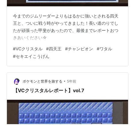
今までのジムリーダーよりもはるかに強いとされる四天
王と、ついに戦う時がやってきました！長い道のりでし
たが頑張った甲斐があったので、最後までレポートおつ
きあいください☆
#
VCクリスタル
#
四天王
#
チャンピオン
#
ワタル
#
セキエイこうげん
•
ポケモンと世界を旅する
5年前
【VCクリスタルレポート】vol.7