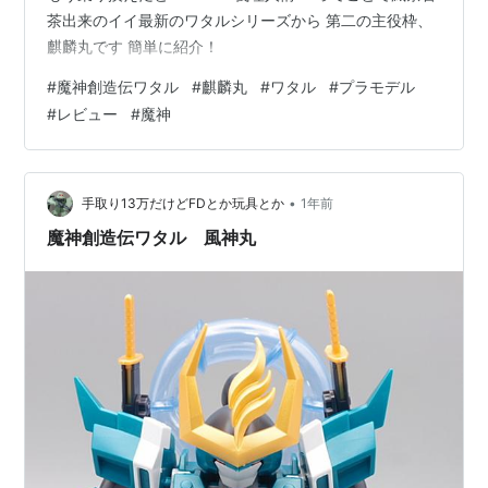
茶出来のイイ最新のワタルシリーズから 第二の主役枠、
麒麟丸です 簡単に紹介！
#
魔神創造伝ワタル
#
麒麟丸
#
ワタル
#
プラモデル
#
レビュー
#
魔神
•
手取り13万だけどFDとか玩具とか
1年前
魔神創造伝ワタル 風神丸