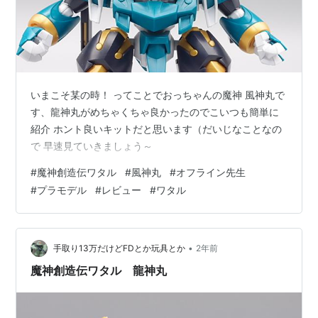
いまこそ某の時！ ってことでおっちゃんの魔神 風神丸で
す、龍神丸がめちゃくちゃ良かったのでこいつも簡単に
紹介 ホント良いキットだと思います（だいじなことなの
で 早速見ていきましょう～
#
魔神創造伝ワタル
#
風神丸
#
オフライン先生
#
プラモデル
#
レビュー
#
ワタル
•
手取り13万だけどFDとか玩具とか
2年前
魔神創造伝ワタル 龍神丸