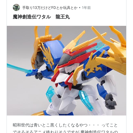
ハートゴールド・ソウルシルバー(1回目)
•
手取り13万だけどFDとか玩具とか
1年前
魔神創造伝ワタル 龍王丸
使用ポケモン
Lv.
タイプ
ギャラドス
46
水/飛行
カイリュー
49
ドラゴン/飛行
カイリュー
49
ドラゴン/飛行
リザードン
48
炎/飛行
プテラ
48
岩/飛行
カイリュー
50
ドラゴン/飛行
ハートゴールド・ソウルシルバー(2回目以降)
使用ポケモン
Lv.
タイプ
昭和世代は青いとこ黒くしたくなるやつ・・・ ってこと
ボーマンダ
72
ドラゴン/飛行
でそろそろアニメ終わりそうですが 魔神創造伝ワタルの