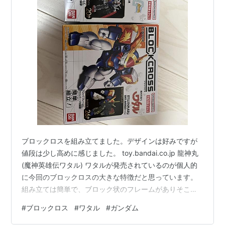
ブロックロスを組み立てました。デザインは好みですが
値段は少し高めに感じました。 toy.bandai.co.jp 龍神丸
(魔神英雄伝ワタル) ワタルが発売されているのが個人的
に今回のブロックロスの大きな特徴だと思っています。
組み立ては簡単で、ブロック状のフレームがありそこに
はめてシールを張っていく感じですが、パーツはニッパ
#
ブロックロス
#
ワタル
#
ガンダム
ーが必要と最近の傾向から考えると小さい子をターゲッ