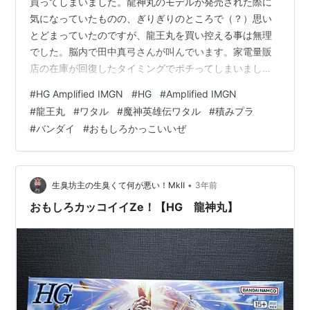
買ってしまいました。龍神丸のモデルが発売された際に
気になっていたものの、ぎりぎりのところで（？）思い
とどまっていたのですが、龍王丸を買い控える事は無理
でした。脳内で田中真弓さんが叫んでいます。家電量販
店の在庫が回復したタイミングでポチってしまいまし
た。
#
HG Amplified IMGN
#
HG
#
Amplified IMGN
#
龍王丸
#
ワタル
#
魔神英雄伝ワタル
#
積みプラ
#
バンダイ
#
おもしろかっこいいぜ
•
生臭坊主の生臭くて何が悪い！MkⅡ
3年前
おもしろカッコイイZe！【HG 龍神丸】