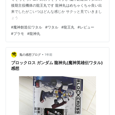
チルタリス
73
ドラゴン/飛行
後期主役機体の龍王丸です 龍神丸はめちゃくちゃ良い出
来でしたがこいつはどんな感じか サクッと見ていきまし
ガブリアス
72
ドラゴン/地面
ょう
ギャラドス
68
水/飛行
#
魔神創造伝ワタル
#
ワタル
#
龍王丸
#
レビュー
リザードン
68
炎/飛行
#
プラモ
#
龍神丸
カイリュー
75
ドラゴン/飛行
•
鬼の感想ブログ
1年前
*1
:
HGSSではわざマシンがあるし、レベルアップわざリ
ブロックロス ガンダム 龍神丸(魔神英雄伝ワタル)
ストにも入っているので技遺伝のシステム的に問題なし
感想