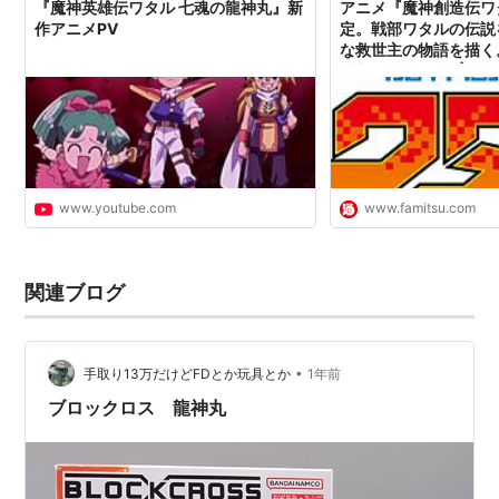
ポケモンスタジアムのデータを知っている方、追記お願
『魔神英雄伝ワタル 七魂の龍神丸』新
アニメ『魔神創造伝ワ
作アニメPV
定。戦部ワタルの伝説
いします。
な救世主の物語を描く
神丸”もお披露目 | 
赤・緑・青・ピカチュウ
新情報のファミ通.co
ギャラドス
Lv.58
ハクリュー
Lv.56
ハクリュー
Lv.56
www.youtube.com
www.famitsu.com
プテラ
Lv.60
カイリュー
Lv.62
関連ブログ
金・銀・クリスタル
ギャラドスLv.44
•
手取り13万だけどFDとか玩具とか
1年前
カイリューLv.47
ブロックロス 龍神丸
カイリューLv.47
プテラLv.46
リザードンLv.46