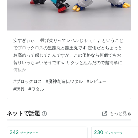
ども扱っている。
第2世代作品では、主人公と協力してロケット団のアジ
トへ侵入して解散へ追い込んだ。その時には、人間に向
かってカイリューのはかいこうせんを撃たせている。
安すぎぃぃ！ 投げ売りってレベルじゃ（ｒｙ ということ
ワタルの所持ポケモンは、しばしばプロアクションリプ
でブロックロスの皇龍丸と龍王丸です 定価だとちょっと
レイでポケモンを改造しているとしてネタにされること
お高めって感じてたんですが、この価格なら何個でもお
がある。
替りいっちゃいそうですｗ サクッと組んだので超簡単に
第1世代のカイリューの「バリアー」や、第2世代当時の
何枚か
プテラの「いわなだれ」
*1
と、本来覚えないわざを覚え
#
ブロックロス
#
魔神創造伝ワタル
#
レビュー
ていたり、Lv.50よりも低いカイリュー(金・銀は
#
玩具
#
ワタル
Lv.47/HGSSはLv.49)やLv.50のバンギラス(スタジアム
金銀)と、本来進化に満たないレベルであるポケモンを
使っていることが話題となり、
ネットで話題
もっと見る
所有ポケモン
242
230
ブックマーク
ブックマーク