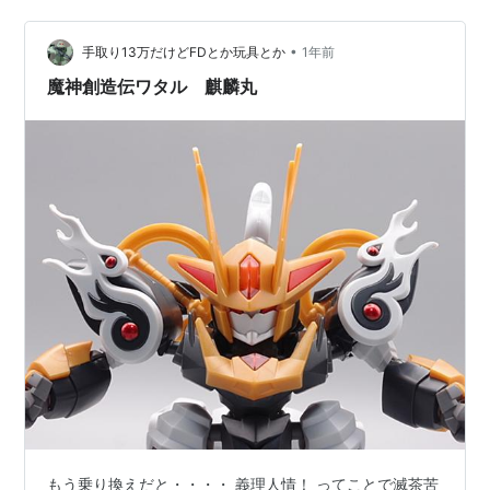
トにしてないのかなぁと思ったり。 可動域も大きく動く
って感じでも無いですね。 ガンダム 武器を変えたりも。
•
そして、ブロックロスの最大の良さは、組み換えにある
手取り13万だけどFDとか玩具とか
1年前
と感じた。シリーズ違いだとそこまで組み換えが活きて
魔神創造伝ワタル 麒麟丸
ないが、自分のオリ…
もう乗り換えだと・・・・ 義理人情！ ってことで滅茶苦