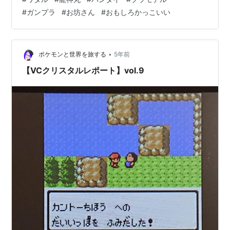
なもんですよね。 ということで今回は８月には組みあが
#
ガンプラ
#
お坊さん
#
おもしろかっこいい
っていたこちらになります。 「りゅうじんまるぅぅぅぅ
ぅぅぅぅぅ」 「オオおおおおぉぉぉ！！」 でお馴染み
魔神英雄伝ワタル HG 龍神丸 まさかのバンダイからキッ
ト化の龍神丸になります。 懐かしいですよね 龍神丸 っ…
•
ポケモンと世界を旅する
5年前
【VCクリスタルレポート】vol.9