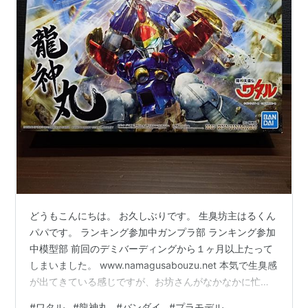
どうもこんにちは。 お久しぶりです。 生臭坊主はるくん
パパです。 ランキング参加中ガンプラ部 ランキング参加
中模型部 前回のデミバーディングから１ヶ月以上たって
しまいました。 www.namagusabouzu.net 本気で生臭感
が出てきている感じですが、お坊さんがなかなかに忙し
く記事の更新ができませんでした。まぁ８月なんてそん
#
ワタル
#
龍神丸
#
バンダイ
#
プラモデル