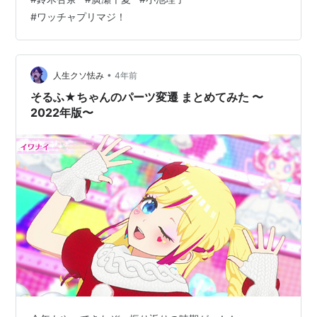
案内様子見してたけど、これは……… これは実質プリマ
#
ワッチャプリマジ！
ジ単独イベント………！！！ と高まり、即チャンネル登
録し、チケットを買いました…！ ／#杏奈案内 初のリア
ルイベント【私が案内してあげる！夏祭り！】開催決
定〜！！！🎐🎆＼🎐7月16日(日) @高円寺スタジオK 1階
•
人生クソ怯み
4年前
🎐第1部1…
そるふ★ちゃんのパーツ変遷 まとめてみた 〜
2022年版〜