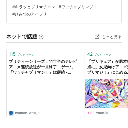
#
キラッとプリ☆チャン
#
ワッチャプリマジ！
#
ひみつのアイプリ
ネットで話題
もっと見る
115
42
ブックマーク
ブックマーク
プリティーシリーズ：11年半のテレビ
『プリキュア』が脚本
アニメ連続放送が一旦終了 ゲーム
点に。女児向けアニメ
「ワッチャプリマジ！」は継続 -
プリマジ！』にこめる
MANTANWEB（まんたんウェブ）
別インタビュー】｜美
VOCE（ヴォーチェ）
mantan-web.jp
i-voce.jp