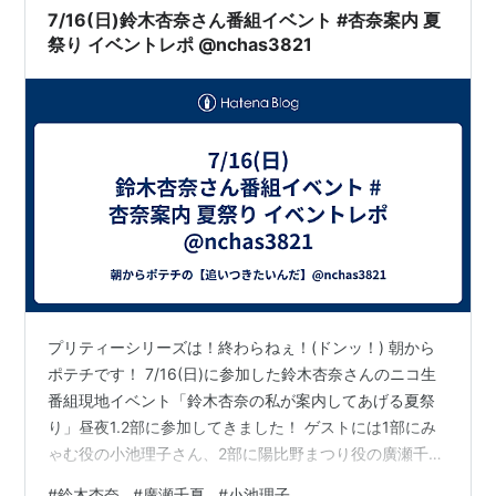
ジ！』から4アイテム25種類の新作グッズが登場 【グッ
7/16(日)鈴木杏奈さん番組イベント #杏奈案内 夏
ズ一覧】・缶バッ…
祭り イベントレポ @nchas3821
プリティーシリーズは！終わらねぇ！(ドンッ！) 朝から
ポテチです！ 7/16(日)に参加した鈴木杏奈さんのニコ生
番組現地イベント「鈴木杏奈の私が案内してあげる夏祭
り」昼夜1.2部に参加してきました！ ゲストには1部にみ
ゃむ役の小池理子さん、2部に陽比野まつり役の廣瀬千夏
さんがゲストということで、4/20日のイベント発表時、
#
鈴木杏奈
#
廣瀬千夏
#
小池理子