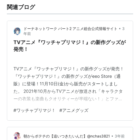
関連ブログ
•
ドーナネットワーク パート2 アニメ総合公式情報サイト
3
年前
TVアニメ『ワッチャプリマジ！』の新作グッズが
発売！
TVアニメ『ワッチャプリマジ！』の新作グッズが発売！
『ワッチャプリマジ！』の新作グッズがeeo Store（通
販）に登場！11月10日(金)から販売がスタートしまし
た。 2021年10月からTVアニメが放送され「キャラクタ
ーの衣装も楽曲もクオリティーが半端ない！」とファン
を魅了した『ワッチャプリマジ！』。 今回、eeo
#
ワッチャプリマジ！
#
アニメグッズ
Store（通販）に登場した新作グッズには、陽比野まつり
たちプリマジスタとパートナーのマナマナが、それぞれ
衣装を取り換えっこしたミニキャライラストを使用して
•
います。 ■ワッチャ全開の可愛さ！『ワッチャプリマ
朝からポテチの【追いつきたいんだ】@nchas3821
3年前