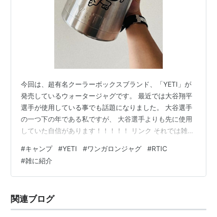
今回は、超有名クーラーボックスブランド、「YETI」が
発売しているウォータージャグです。 最近では大谷翔平
選手が使用している事でも話題になりました。 大谷選手
の一つ下の年である私ですが、 大谷選手よりも先に使用
していた自信があります！！！！！ リンク それでは雑に
紹介していきます。 私が使用しているワンガロンのジャ
#
キャンプ
#
YETI
#
ワンガロンジャグ
#
RTIC
グは、シンプルなステンレスモデル。 に、大きなステッ
#
雑に紹介
カーを2枚貼り付けた物になります。 色々な色が発売さ
れています。 底面にはYETIのロゴ。↓ 私は毎回キャンプ
で雑に使用していますが、 全体的にかなり丈夫な作りな
関連ブログ
ので、一生使えます。 面倒なので磨いたりしたことはあ
りません。 丈夫な…