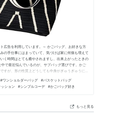
エイト広告を利用しています。～ かごバッグ、お好きな方
込みの手仕事にはまっていて、気づけば家に何個も増えて
でいく時間はとても癒やされますし、出来上がったときの
な中で最近悩んでいるのが、サブバッグ選びです。かご
のですが、形の性質上どうしても中身がぎゅうぎゅうにな
を追加で持ちたいとき用に、もう一つ気軽なバッグが欲し
#
ワンショルダーバッグ
#
バスケットバッグ
んな経験、ありませんか。 シンプルだからこそ使い回
ァッション
#
シンプルコーデ
#
かごバッグ好き
ていたのが、Nest…
もっと見る