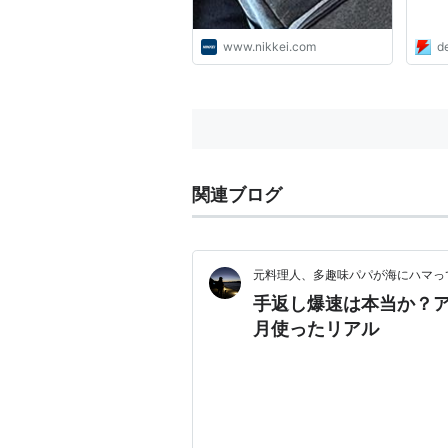
www.nikkei.com
d
関連ブログ
元料理人、多趣味パパが海にハマっ
手返し爆速は本当か？ア
月使ったリアル