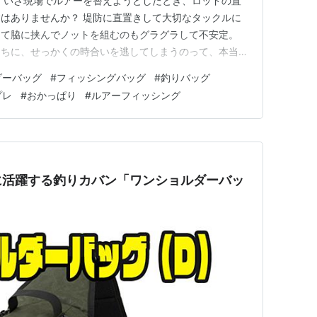
、いざ現場でルアーを替えようとしたとき、ロッドの置
はありませんか？ 堤防に直置きして大切なタックルに
って脇に挟んでノットを組むのもグラグラして不安定。
うちに、せっかくの時合いを逃してしまうのって、本当に
私、月2～3ペースで海に通い、ルアー釣りにどっぷりハ
ダーバッグ
#
フィッシングバッグ
#
釣りバッグ
。 始めたばかりの頃は手持ちの適当なリュックで挑ん
プレ
#
おかっぱり
#
ルアーフィッシング
をひとつ取り出すのにも…
に活躍する釣りカバン「ワンショルダーバッ