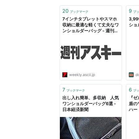
20
9
ブックマーク
ブ
7インチタブレットやスマホ
3,
収納に最適な軽くて丈夫なワ
ショ
ンショルダーバッグ - 週刊ア
スキー
weekly.ascii.jp
d
7
6
ブックマーク
ブ
出し入れ簡単、多収納 人気
『ゼ
ワンショルダーバッグ6選 -
盾の
日本経済新聞
ハー
くじ
ン