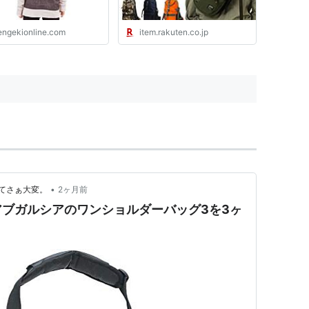
バック かっこいい 黒 鞄
AVX305 EAGLE イーグル
engekionline.com
item.rakuten.co.jp
大容量：かばん専門ショッ
プ Water mode
•
てさぁ大変。
2ヶ月前
ブガルシアのワンショルダーバッグ3を3ヶ