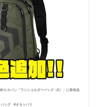
釣りカバン「ワンショルダーバッグ（D）」に新色追
りバッグ
#
オカッパリ