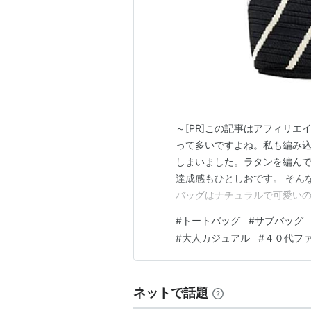
～[PR]この記事はアフィリ
って多いですよね。私も編み
しまいました。ラタンを編ん
達成感もひとしおです。 そん
バッグはナチュラルで可愛い
りがちで、ちょっとした荷物
#
トートバッグ
#
サブバッグ
くなるんですよね。皆さんもそ
#
大人カジュアル
#
４０代フ
せる予感 そんなときに気になっ
ネットで話題