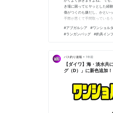
かくよく歩きますよね。 でも
き場に困ってヒヤッとした経験
傷がつくのも嫌だし、かとい
手際が悪くて手間取っている
もったいないですよね。 実は
#
アブガルシア
#
ワンショル
マっている新米アングラーです
#
ランガンバッグ
#
釣具イン
でいたのですが、ルアーケース
•
バス釣り速報
1年前
【ダイワ】海・淡水共
グ（D）」に新色追加！