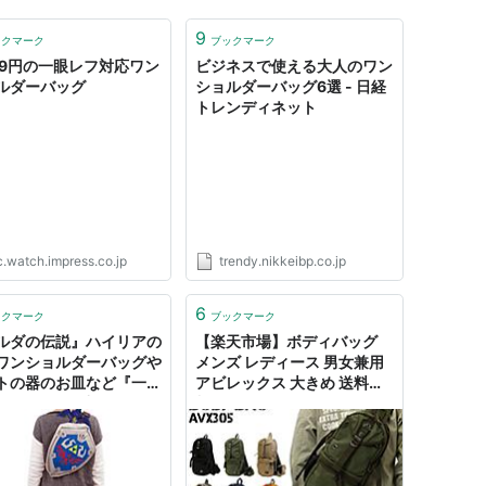
9
ックマーク
ブックマーク
999円の一眼レフ対応ワン
ビジネスで使える大人のワン
ルダーバッグ
ショルダーバッグ6選 - 日経
トレンディネット
c.watch.impress.co.jp
trendy.nikkeibp.co.jp
6
ックマーク
ブックマーク
ルダの伝説』ハイリアの
【楽天市場】ボディバッグ
ワンショルダーバッグや
メンズ レディース 男女兼用
トの器のお皿など『一番
アビレックス 大きめ 送料無
』で登場 - 電撃オンライ
料 アヴィレックス AVIREX
キャンバス ワンショルダー
バッグ 通勤 通学 アウトドア
斜めがけバッグ ミリタリー
人気 ボディーバッグ ボディ