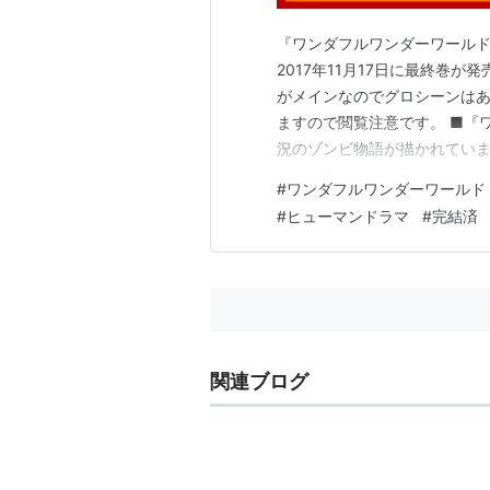
『ワンダフルワンダーワールド
2017年11月17日に最終巻が
がメインなのでグロシーンは
ますので閲覧注意です。 ■『
況のゾンビ物語が描かれてい
けられると自分もゾンビにな
#
ワンダフルワンダーワールド
品に共通することですが本作
#
ヒューマンドラマ
#
完結済
ん。謎の感染病によりゾンビの
関連ブログ