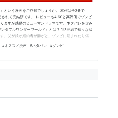
』という漫画をご存知でしょうか。 本作は全2巻で
発売されて完結済です。 レビューも4.60と高評価でゾンビ
ありますが感動のヒューマンドラマです。ネタバレを含み
ワンダフルワンダーワールド』とは？ 1話完結で様々な状
ます。父が娘が婚約者が妻がと。ゾンビに噛まれたり傷つ
るため接近戦を避けて退治するというのが多くのゾンビ作
#
オススメ漫画
#
ネタバレ
#
ゾンビ
のゾンビは悪役ではないのでそもそも退治しようとしませ
ようになる人…