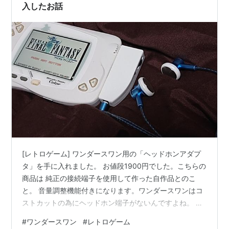
入したお話
[レトロゲーム] ワンダースワン用の「ヘッドホンアダプ
タ」を手に入れました。 お値段1900円でした。こちらの
商品は 純正の接続端子を使用して作った自作品とのこ
と。 音量調整機能付きになります。ワンダースワンはコ
ストカットの為にヘッドホン端子がないんですよね。 更
に、音量調節が「大・中・小・オフ」の4段階しかなく
#
ワンダースワン
#
レトロゲーム
音はモノラルっていう。 ヘッドホンアダプタをセットす