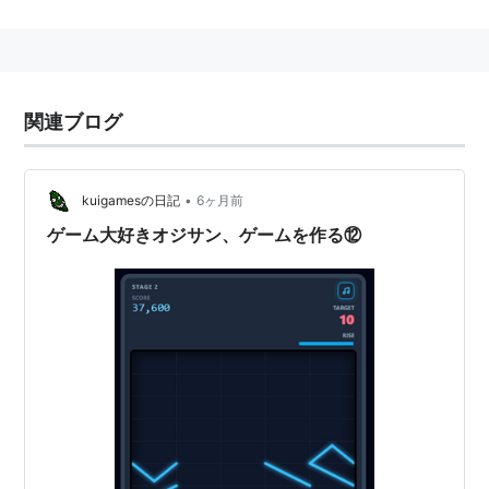
で、さらに単三電池一本で最大約30時間の連続プレイ
が可能というのがウリだった。
開発環境の「ワンダーウィッチ」や、ネットへ接続でき
る「ワンダーゲート」が発売されるなど、これまでの携
関連ブログ
帯ゲーム機にはなかった試みも多い。
ワンダースワンカラー、
スワンクリスタル
などの後継機
種も発売されたが、2003年2月にバンダイのゲームボー
•
kuigamesの日記
6ヶ月前
イ市場への参入と共に受注生産へと移行した。
ゲーム大好きオジサン、ゲームを作る⑫