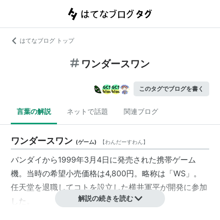
はてなブログ トップ
ワンダースワン
このタグでブログを書く
言葉の解説
ネットで話題
関連ブログ
ワンダースワン
(
ゲーム
)
【
わんだーすわん
】
バンダイから1999年3月4日に発売された携帯ゲーム
機。当時の希望小売価格は4,800円。略称は「WS」。
任天堂を退職してコトを設立した横井軍平が開発に参加
解説の続きを読む
した。
縦向きでも横向きでもプレイできるスタイルが画期的