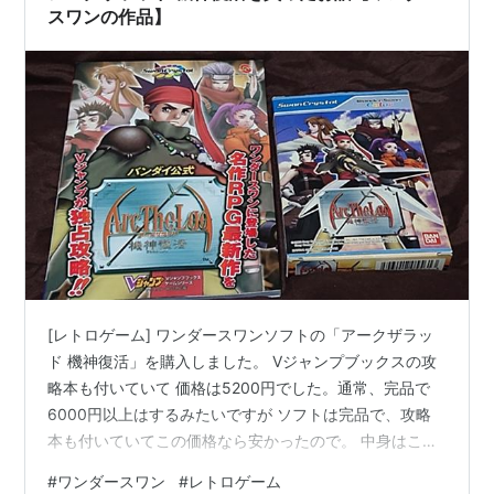
思う。ヨーゼ…
スワンの作品】
[レトロゲーム] ワンダースワンソフトの「アークザラッ
ド 機神復活」を購入しました。 Vジャンプブックスの攻
略本も付いていて 価格は5200円でした。通常、完品で
6000円以上はするみたいですが ソフトは完品で、攻略
本も付いていてこの価格なら安かったので。 中身はこん
な感じ。攻略本は100ページほどの薄めのものになるのと
#
ワンダースワン
#
レトロゲーム
34ページまではカラーだが、35ページ以降は色が・・