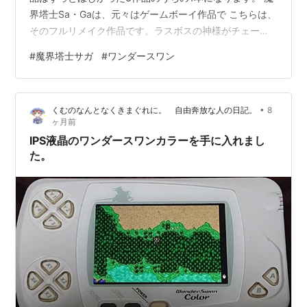
界塔士Sa・Gaは、元々はゲームボーイ作品で こちらは、
そのフルリメイク作品です。ラスボスの神様がチェーン
ソーで惨殺されるRPGとしてあまりにも有名な 作品のフ
#
魔界塔士サガ
#
ワンダースワン
ルリメイクです（ネタバレ） 中身はこんな感じ。 パッケ
ージもカッコいいけど、ソフトもかっけえなあ（*´ω｀
*） 最高です。 起動は無事にできました。 セーブデータ
•
くむのなんとなくきまぐれに。 自由奔放な人の日記。
8
も残っております。 （写真はIPS液晶ワンダースワン入
ヶ月前
手前に撮りました）魔界塔士Sa・Gaのフルリメイクはワ
IPS液晶のワンダースワンカラーを手に入れまし
ン…
た。