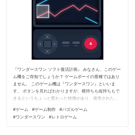
『ワンダースワン ソフト復活計画』 みなさん、このゲー
ム機をご存知でしょうか？ ゲームボーイの亜種ではあり
ません。 このゲーム機は『ワンダースワン』といいま
す。 ボタンを見ればわかりますが、横持ちも縦持ちもで
きるというちょっと変わった特徴があり、発売されたと
きには一世を風靡…したかな？ ただ私はもちろん購入し
#
ゲーム
#
ゲーム制作
#
パズルゲーム
ましたし、そのときにはまったゲームもありました。 そ
#
ワンダースワン
#
レトロゲーム
れがこちら！ 今回も名前は伏せますが、流行したかはわ
かりませんが私はかなりやり込みました！ このゲームを
またやりたい！という気持ちでコツコツ作ったのが… タ