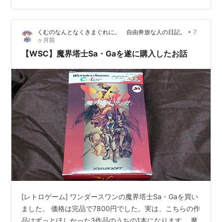
ることで、ヘッドホン端子が実質追加。 ヘッドホンやイ
ヤホンをセットしてワンダースワンを遊ぶことができま
•
くむのなんとなくきまぐれに。 自由奔放な人の日記。
7
す。 この場合に限っては「ステレオ」になって 本来の音
ヶ月前
でワンダースワンの作品を楽しめます（*´ω｀*）実は、
【WSC】魔界塔士Sa・Gaを遂に購入したお話
イヤホン等を使って遊ぶ…
[レトロゲーム] ワンダースワンの魔界塔士Sa・Gaを買い
ました。 価格は完品で7800円でした。実は、こちらの作
品はずっとほしかった3作品のうちの1本になります。 魔