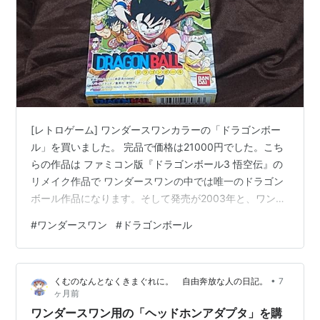
[レトロゲーム] ワンダースワンカラーの「ドラゴンボー
ル」を買いました。 完品で価格は21000円でした。こち
らの作品は ファミコン版『ドラゴンボール3 悟空伝』の
リメイク作品で ワンダースワンの中では唯一のドラゴン
ボール作品になります。そして発売が2003年と、ワンダ
ースワン末期のソフトとなっていて そもそも発売本数も
#
ワンダースワン
#
ドラゴンボール
出荷本数も少ないという。 そして、海外需要もあるので
かなりのレア価格になってしまいました。 定価は3980
円だったんですけどね・・（´・ω・`） 作品の存在は当
•
くむのなんとなくきまぐれに。 自由奔放な人の日記。
7
時から知ってはいたけど、当時は手を出す気は全くな
ヶ月前
く。 ワンダースワンに手を出すなら欲しいソフトの3本
ワンダースワン用の「ヘッドホンアダプタ」を購
の最後の1つがこれ…