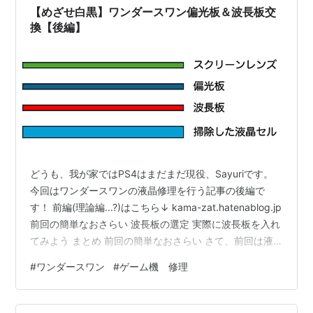
【めざせ白黒】ワンダースワン偏光板＆波長板交
換【後編】
どうも、我が家ではPS4はまだまだ現役、Sayuriです。
今回はワンダースワンの液晶修理を行う記事の後編で
す！ 前編(理論編...?)はこちら↓ kama-zat.hatenablog.jp
前回の簡単なおさらい 波長板の選定 実際に波長板を入れ
てみよう まとめ 前回の簡単なおさらい さて、前回は液
晶の種類を追いながら、なぜ偏光板のみを交換したワン
#
ワンダースワン
#
ゲーム機 修理
ダースワンの液晶は緑色に着色するのか、ということを
検討していました。前回の予想は、 偏光板交換を行った
ワンダースワンの液晶は、FSTN液晶のはずなのに波長板