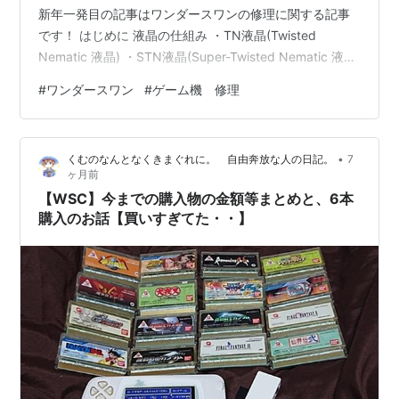
新年一発目の記事はワンダースワンの修理に関する記事
です！ はじめに 液晶の仕組み ・TN液晶(Twisted
Nematic 液晶) ・STN液晶(Super-Twisted Nematic 液
晶) ・FSTN液晶(Film compensated Super-Twisted
#
ワンダースワン
#
ゲーム機 修理
Nematic 液晶) 具体的にどうすればよいのか？ はじめに
みなさん、ワンダースワンってご存知でしょうか...? バン
ダイから発売された、携帯ゲーム機です。 縦持ちができ
•
くむのなんとなくきまぐれに。 自由奔放な人の日記。
7
たり、電池一本で40時間動…
ヶ月前
【WSC】今までの購入物の金額等まとめと、6本
購入のお話【買いすぎてた・・】