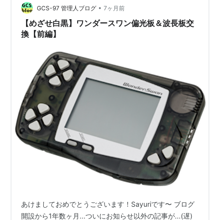
•
がなくなり、偏光板のみになったことにより色味が補償
GCS-97 管理人ブログ
7ヶ月前
されず、緑色に着色した、ということが考えら…
【めざせ白黒】ワンダースワン偏光板＆波長板交
換【前編】
あけましておめでとうございます！Sayuriです〜 ブログ
開設から1年数ヶ月...ついにお知らせ以外の記事が...(遅)