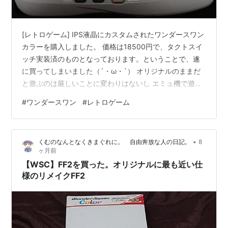
[レトロゲーム] IPS液晶にカスタムされたワンダースワン
カラーを購入しました。 価格は18500円で、タクトスイ
ッチ実装済のものとなっております。ということで、遂
に買ってしまいました（´・ω・`） オリジナルのままだ
と遊ぶのは厳しいことに変わりはないし エミュ機で遊べ
る環境を用意して遊ぶのもあんまり乗り気ではなかった
#
ワンダースワン
#
レトロゲーム
ので。タクトスイッチってのは、ワンダースワンは 「パ
ワーボタン・スタートボタン・サウンドボタン」が貧弱
な作りになっていて ゴムがすぐに壊れて接触不良を起こ
•
くむのなんとなくきまぐれに。 自由奔放な人の日記。
8
しやすいんですよね。 その結果、ゲームがなかなか起動
ヶ月前
できないとか スタートボタンが反応し難いといったこと
【WSC】FF2を買った。オリジナルに最も近い仕
になりやすいんです。 …
様のリメイクFF2