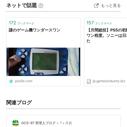
ネットで話題
もっと見る
イトル画面 タイトルは 『GRID PEY』－グリペイ― で
す！ 光る四角のマスが…
172
157
ブックマーク
ブックマーク
謎のゲーム機ワンダースワン
【月間総括】PS5の
ワン程度。ソニーは日
た
posfie.com
jp.gamesindustry.biz
関連ブログ
•
GCS-97 管理人ブログ
7ヶ月前