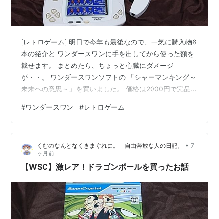
[レトロゲーム] 明日で今年も最後なので、一気に購入物6
本の紹介と ワンダースワンに手を出してから使った額を
載せます。 まとめたら、ちょっと心臓にダメージ
が・・。 ワンダースワンソフトの 「シャーマンキング～
未来への意思～」を買いました。 価格は2000円で完品に
なります。 中身はこちら。えーっと、自分はシャーマン
#
ワンダースワン
#
レトロゲーム
キングを一切知りません。 タイトルは知っている程度。
パッケージ絵のキャラクターも1人も知りません。そんな
状況で何で買ったかというと シャーマンキングを知らな
•
くむのなんとなくきまぐれに。 自由奔放な人の日記。
7
い人でも楽しめるRPGというレビューを見たから。 そし
ヶ月前
て、結構良ゲーという話だったので。 値段を調べたら安
【WSC】激レア！ドラゴンボールを買ったお話
かったので これなら…