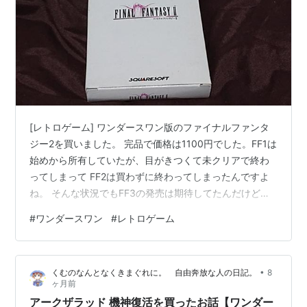
[レトロゲーム] ワンダースワン版のファイナルファンタ
ジー2を買いました。 完品で価格は1100円でした。FF1は
始めから所有していたが、目がきつくて未クリアで終わ
ってしまって FF2は買わずに終わってしまったんですよ
ね。 そんな状況でもFF3の発売は期待してたんだけど
ね・・。 ワンダースワン版のFF3はほぼ完成してたって
#
ワンダースワン
#
レトロゲーム
話だからなあ。 出て欲しかったです。 中身。説明書とハ
ガキが付いています。 箱はちょっとへこんでます。 品質
は箱だけやや悪い感じですね。 起動は一発成功。 ロード
•
くむのなんとなくきまぐれに。 自由奔放な人の日記。
8
ゲームの選択があるので、セーブデータは生き残ってい
ヶ月前
ます。 やっぱりワンダースワンは電池の寿命長いなあと
アークザラッド 機神復活を買ったお話【ワンダー