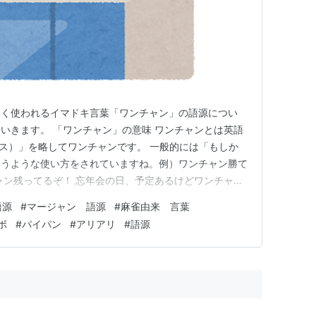
よく使われるイマドキ言葉「ワンチャン」の語源につい
いきます。 「ワンチャン」の意味 ワンチャンとは英語
チャンス）」を略してワンチャンです。 一般的には「もしか
いうような使い方をされていますね。例）ワンチャン勝て
ャン残ってるぞ！ 忘年会の日、予定あるけどワンチャン
源はマージャン用語というのは有名ですが、 麻雀中に「一
語源
#
マージャン 語源
#
麻雀由来 言葉
ば、勝てる」という意味で使われていたというのは間違い
ボ
#
パイパン
#
アリアリ
#
語源
での正しい使…