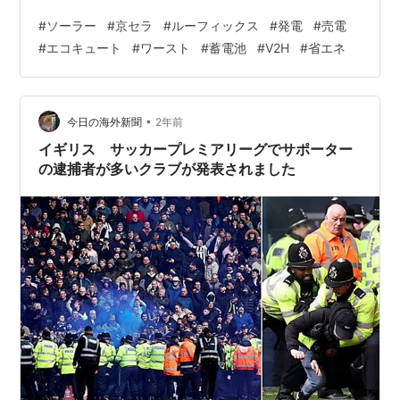
３４８ｋＷｈ 実測発電量：３１４．２ｋＷｈ （達成率９
#
ソーラー
#
京セラ
#
ルーフィックス
#
発電
#
売電
０．３％） 過去実測平均比：－１．７ｋＷｈ （－０．
#
エコキュート
#
ワースト
#
蓄電池
#
V2H
#
省エネ
５％） 売電電力量：１９３．６ｋＷｈ 過去実測平均比：
＋１．４ｋＷｈ （＋０．８％） エコキュートの湯沸し量
設定：１２月末に２５０→３００リットルに変更 うー
ん。。。 １２月としては良い方（中間）ですが、、、予
•
今日の海外新聞
2年前
測値よりは出てないです…
イギリス サッカープレミアリーグでサポーター
の逮捕者が多いクラブが発表されました