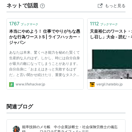
ネットで話題
もっと見る
Amazonジャンプコミックス版を持っていたはずだけど、
いつ…
1767
1112
ブックマーク
ブックマーク
本当にやめよう！ 仕事でやりがちな愚
天皇裕仁のワースト・
かな行為ワースト5 | ライフハッカー・
し召し」大会 - 読む
ジャパン
あなたは本来、驚くべき能力を秘めた賢くて
生産的な人のはず。しかし、時には自分自身
が最大の敵になってしまうことがあります。
自分自身に「おまえはきっと失敗するはず
だ」と言い聞かせ続けたり、重要なタスクを
先送りしたり、論理的な結論を出すかわりに
www.lifehacker.jp
vergil.hateblo.jp
矮小なプライドを優先してしまうのです。 そ
んなことをしている...
関連ブログ
能率技師のメモ帳 中小企業診断士・社会保険労務士の備忘
•
録 ワクワク広島ライフ
6ヶ月前