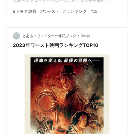
はあらゆるユーザーのニーズに応える車種を提供してい
ます。しかし、多様なラインナップの中には、燃費性能
#
トヨタ燃費
#
ワースト
#
ランキング
#
車
が必ずしも優れていない車種も存在します。 今回のブロ
グでは、そんなトヨタの燃費ワースト20車種をランキン
グ形式でご紹介し、最新の価格とスペックについても徹
•
底解説します。 トヨタの車種多様性と燃費の重要性 燃費
とあるクリエイターの雑記ブログ
3年前
ワーストランキングの意義 トヨタ燃費ワーストランキン
2023年ワースト映画ランキングTOP10
グ20発表!! 新車価格、中古車価格…