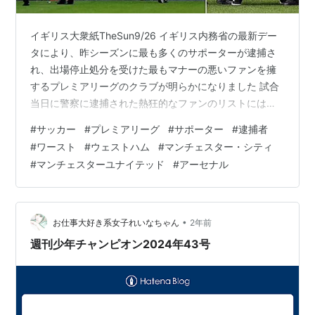
イギリス大衆紙TheSun9/26 イギリス内務省の最新デー
タにより、昨シーズンに最も多くのサポーターが逮捕さ
れ、出場停止処分を受けた最もマナーの悪いファンを擁
するプレミアリーグのクラブが明らかになりました 試合
当日に警察に逮捕された熱狂的なファンのリストには、
英国の2つの大都市のチームが名を連ねています 内務省
#
サッカー
#
プレミアリーグ
#
サポーター
#
逮捕者
の最新データによると、ウェストハム・ユナイテッドの
#
ワースト
#
ウェストハム
#
マンチェスター・シティ
サポーターが逮捕者数で第1位です。逮捕者数は103人で
#
マンチェスターユナイテッド
#
アーセナル
す 2位は マンチェスター・シティで88、3位は マンチェ
スター・ユナイテッドで同じく88、4位 はアーセナルで
85、5位は チェルシーで67でした。 また、クラブや国際
サッカーに関…
•
お仕事大好き系女子れいなちゃん
2年前
週刊少年チャンピオン2024年43号