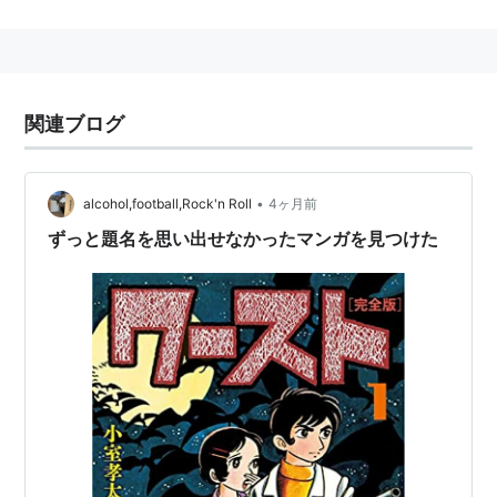
「この基地局、どのくらい耐熱とか持たせれば良いんで
すか？」
「
ワースト
ケースで、−20度から70度までは豪雨の中で
も持ってほしいね」
関連ブログ
「水と熱に耐えられる部品から集めないとダメですね」
ワースト
(
マンガ
)
【
わーすと
】
•
alcohol,football,Rock'n Roll
4ヶ月前
→
WORST
ずっと題名を思い出せなかったマンガを見つけた