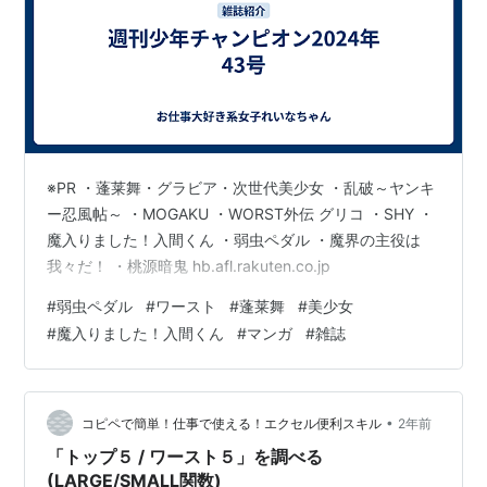
※PR ・蓬莱舞・グラビア・次世代美少女 ・乱破～ヤンキ
ー忍風帖～ ・MOGAKU ・WORST外伝 グリコ ・SHY ・
魔入りました！入間くん ・弱虫ペダル ・魔界の主役は
我々だ！ ・桃源暗鬼 hb.afl.rakuten.co.jp
#
弱虫ペダル
#
ワースト
#
蓬莱舞
#
美少女
#
魔入りました！入間くん
#
マンガ
#
雑誌
•
コピペで簡単！仕事で使える！エクセル便利スキル
2年前
「トップ５ / ワースト５」を調べる
(LARGE/SMALL関数)