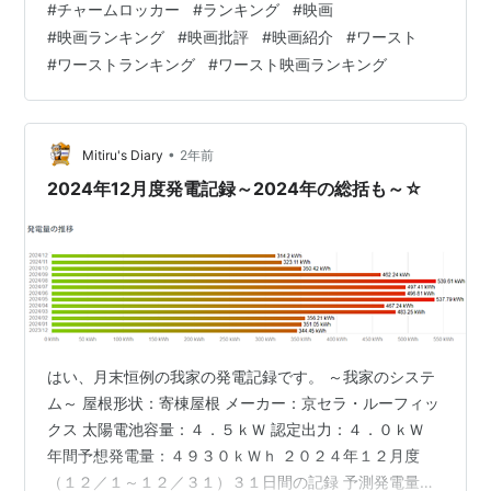
#
チャームロッカー
#
ランキング
#
映画
す。(50音順) この一覧にある映画は全て当サイトと
#
映画ランキング
#
映画批評
#
映画紹介
#
ワースト
Filmarksにて批評済みなので、良ければ過去記事を検索
#
ワーストランキング
#
ワースト映画ランキング
してみてください。 なお、このランキングにはいくつか
同じ点数の映画が含まれますが、そこは「肯」よりか
「否」よりかで順位付けしています。 ベスト映画ランキ
ングの記事も…
•
Mitiru's Diary
2年前
2024年12月度発電記録～2024年の総括も～☆
はい、月末恒例の我家の発電記録です。 ～我家のシステ
ム～ 屋根形状：寄棟屋根 メーカー：京セラ・ルーフィッ
クス 太陽電池容量：４．５ｋＷ 認定出力：４．０ｋＷ
年間予想発電量：４９３０ｋＷｈ ２０２４年１２月度
（１２／１～１２／３１）３１日間の記録 予測発電量：