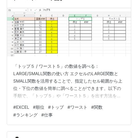
「トップ５ / ワースト５」の数値を調べる：
LARGE/SMALL関数の使い方 エクセルのLARGE関数と
SMALL関数を活用することで、指定したセル範囲から上
位・下位の数値を簡単に調べることができます。以下の
手順で、「トップ５」や「ワースト５」を出す方法を解
説します。 トップ５の数値の出し方 順位付けのために、
#
EXCEL
#
順位
#
トップ
#
ワースト
#
関数
1～5まで入力しておく 例えば、セルE3からE7に「1～
#
ランキング
#
仕事
5」の順位を入力しておきます。 LARGE関数でトップ数
値を取得する セルF3に「=LARGE($B$2:$B$11, E3)」と
入力します。 この数式は、セルB2からB11の範囲でE3の