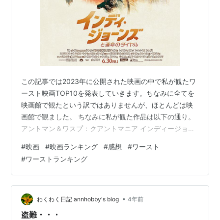
この記事では2023年に公開された映画の中で私が観たワ
ースト映画TOP10を発表していきます。ちなみに全てを
映画館で観たという訳ではありませんが、ほとんどは映
画館で観ました。 ちなみに私が観た作品は以下の通り。
アントマン＆ワスプ：クアントマニア インディージョー
ンズと運命のダイヤル ウォンカとチョコレート工場のは
#
映画
#
映画ランキング
#
感想
#
ワースト
じまり エスター ファースト・キル エブリシング・エブ
#
ワーストランキング
リウェア・オール・アット・ワンス ガーディアンズ・オ
ブ・ギャラクシー：VOLUME 3 怪物 鬼太郎誕生 ゲゲゲ
の謎 君たちはどう生きるか キラーズ・オブ・ザ・フラワ
ームーン ゴジラ-1.0 グランツーリスモ search／#サー…
•
わくわく日記 annhobby's blog
4年前
盗難・・・