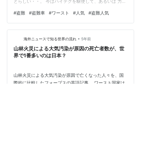
とらしい・・。 今はハイテクを駆使して、あるいは 力づ
くで盗むらしい・・。 そして盗むのは、後で金になる
#
盗難
#
盗難車
#
ワースト
#
人気
#
盗難人気
（売 れる）車種らしい。 盗むのは当然、犯罪であり、断
固捕 まえてしかるべき罰を果たして、再 発防止を徹底し
て欲しいの思うので す。 それでも盗難ワーストなんて言
•
うと、 逆に言うと、盗難人気No1～なんで しょうか。 と
海外ニュースで知る世界の流れ
5年前
なると我が愛車は？・・と表を見 ても、まったくない！
山林火災による大気汚染が原因の死亡者数が、世
なんだ我が…
界で1番多いのは日本？