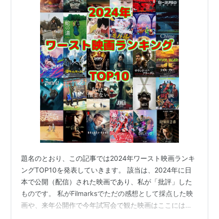
題名のとおり、この記事では2024年ワースト映画ランキ
ングTOP10を発表していきます。 該当は、2024年に日
本で公開（配信）された映画であり、私が「批評」した
ものです。 私がFilmarksでただの感想として採点した映
画や、来年公開作で今年試写会で観た映画はここには含
まれません。 ちなみに私が批評した作品は以下の36本で