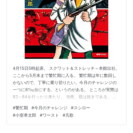
4月15日5時起床。 スクワット＆ストレッチ～本館出社。
ここから5月末まで繁忙期に入る。 繁忙期は年に数回し
かないので、丁寧に乗り切りたい。今月のチャレンジの
一つに81㎏台にする、というのがある。 ところが実際は
82～84を行ったり来たり。 当然、昼は抜きである。 夜
は妻と待ち合わせてスシロー。子供の頃持っていて、コ
#
繁忙期
#
今月のチャレンジ
#
スシロー
ロナ禍に「あの漫画にそっくり」と思い出したけど、 題
#
小室孝太郎
#
ワースト
#
凡歌
名が思い出せなかったマンガを今ごろ見つけた。ワース
ト ［完全版］ 1作者:小室 孝太郎復刊ドットコムAmazon
ワースト ［完全版］ 2作者:小室 孝太郎復刊ドットコム