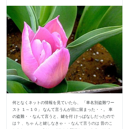
何となくネットの情報を見ていたら、 「車名別盗難ワー
スト １～１０」 なんて言うんが目に留まった・・。 車
の盗難・・なんて言うと、鍵を付 けっぱなしだったので
は？ 、ちゃ んと鍵しなきゃ・・なんて言うのは 昔のこ