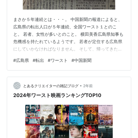
まさか５年連続とは・・・。 中国新聞の報道によると、
広島県の転出人口が５年連続、全国ワースト１とのこ
と。 若者、女性が多いとのこと。 横田美香広島県知事も
危機感を持たれているようです。 若者が定住する広島県
にしていかなければなりません。 そして、帰ってきたい
広島県にしていかなければなりません。 東京や大阪、海
#
広島県
#
転出
#
ワースト
#
中国新聞
外などの大都市でたくさんの刺激を受けてＵターンして
もらいたいものです。 未来の広島をもっと元気にしてほ
しい若者たちに期待です！
•
とあるクリエイターの雑記ブログ
2年前
2024年ワースト映画ランキングTOP10