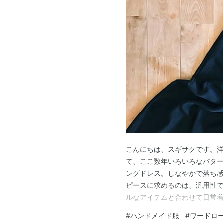
こんにちは、スギサクです。洋
て、ここ数年いろいろなパタ
ングドレス。しなやかで落ち感
ピースに求めるのは、汎用性
ルなアイテムと合わせて日常
った時「これがあって良かった
#
ハンドメイド服
#
ワードロ
の一枚は、スギサクさんの希