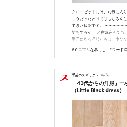
クローゼットには、お気に入り
こうだったわけではもちろん
てきた状態です。 〜〜〜〜〜
離をするぞ!」と意気込んでも
手元にある洋服たちは、少な
から、仕分けするのは大変です
#
ミニマルな暮らし
#
ワード
自分だけの判断で仕分けをする
が、「骨格診断」です。 今や
•
手芸のスギサク
3年前
「40代からの洋服」一
（Little Black dress）