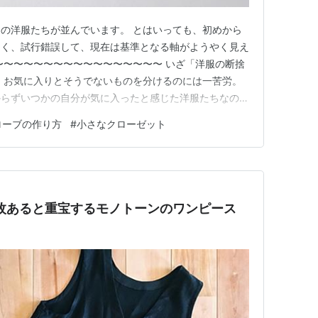
の洋服たちが並んでいます。 とはいっても、初めから
なく、試行錯誤して、現在は基準となる軸がようやく見え
〜〜〜〜〜〜〜〜〜〜〜〜〜〜〜〜〜 いざ「洋服の断捨
、お気に入りとそうでないものを分けるのには一苦労。
からずいつかの自分が気に入ったと感じた洋服たちなのだ
。 今も洋服は大好きですが、100着以上あった洋服を
ローブの作り方
#
小さなクローゼット
のには限界がありました。 そこでとても役に立ったの
ファッション業界で多…
枚あると重宝するモノトーンのワンピース