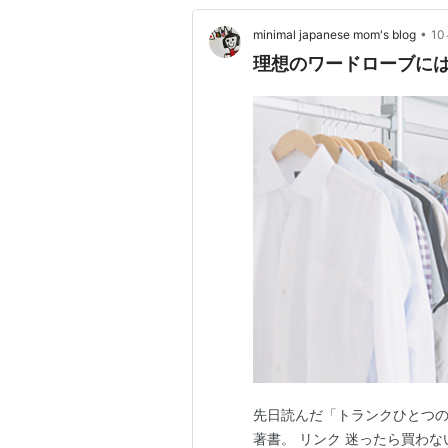
•
minimal japanese mom's blog
1
理想のワードローブに
先日読んだ「トランクひとつ
著書。 リンク 迷ったら買わな