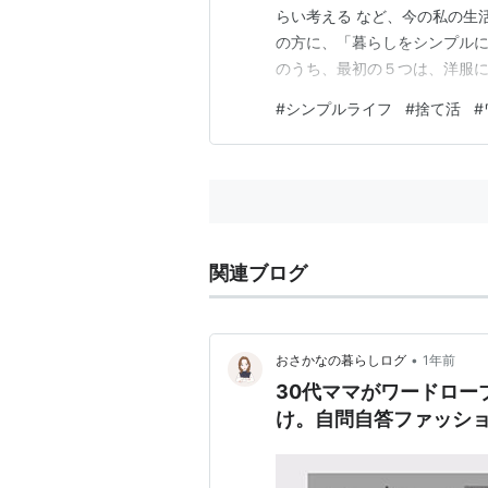
らい考える など、今の私の生
の方に、「暮らしをシンプル
のうち、最初の５つは、洋服に
「手放した服の理由を書き出す
#
シンプルライフ
#
捨て活
#
れ服を書き出す」 ５．「理想
服の理由については、私は、ス
関連ブログ
•
おさかなの暮らしログ
1年前
30代ママがワードロー
け。自問自答ファッショ