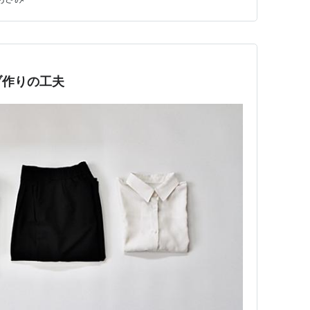
…
ブ作りの工夫