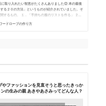
活に取り入れたい智恵がたくさんありました😊 本の最後
にする２０の方法」というものが紹介されていました。そ
関するもの。 １．「手持ちの服のリストを作る」 ２．
」 ３．「定番コーディネートを決める」 ４．「褒めら
ワードローブの作り方
のワードローブリストを作る」 2番目のコツ、手放した
マホに書き溜…
ブやファッションを見直そうと思ったきっか
ンの生みの親 あきやあさみってどんな人？