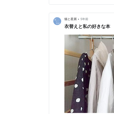
ろ、70点くらいかな。 手作
•
猫と星屑
5年前
衣替えと私の好きな本