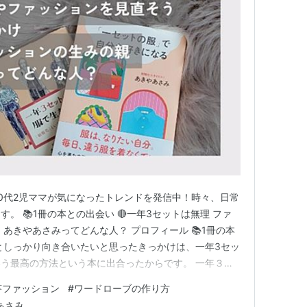
0代2児ママが気になったトレンドを発信中！時々、日常
。 📚1冊の本との出会い 🔴一年3セットは無理 ファ
：あきやあさみってどんな人？ プロフィール 📚1冊の本
としっかり向き合いたいと思ったきっかけは、一年3セッ
う最高の方法という本に出合ったからです。 一年３セ
いう最高の方法 (幻冬舎単行本) 作者:あきやあさみ 幻
答ファッション
#
ワードローブの作り方
者あきやあさみさんは自分の考えを押し付けずたくさんのヒ
あさみ