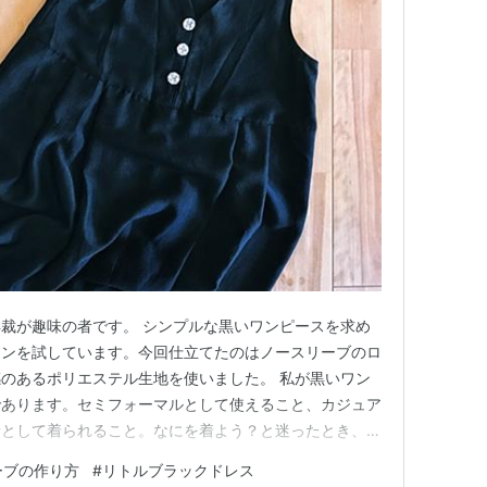
裁が趣味の者です。 シンプルな黒いワンピースを求め
ーンを試しています。今回仕立てたのはノースリーブのロ
のあるポリエステル生地を使いました。 私が黒いワン
であります。セミフォーマルとして使えること、カジュア
着として着られること。なにを着よう？と迷ったとき、困
！」と安心できる一枚が欲しいのです～～。 さて今回
ーブの作り方
#
リトルブラックドレス
望を叶えることができたのでしょうか？自問自答したとこ