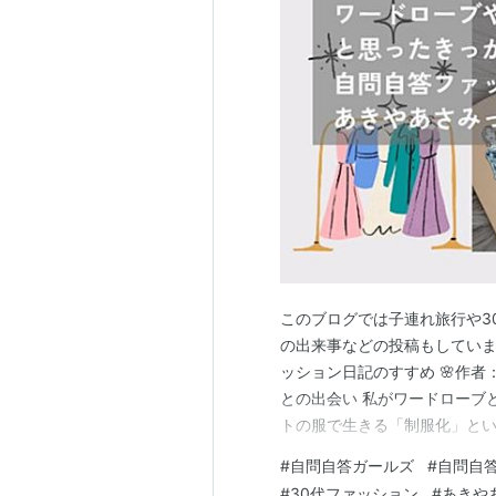
このブログでは子連れ旅行や3
の出来事などの投稿もしています
ッション日記のすすめ 🌸作者
との出会い 私がワードローブ
トの服で生きる「制服化」とい
ットの服で生きる 「制服化」と
#
自問自答ガールズ
#
自問自
冬舎 Amazon この本の作
#
30代ファッション
#
あきや