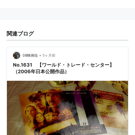
監督：
オリヴァー・ストーン
製作：
オリヴァー・ストーン
、
マイケル・シャンバ
ーグ
、
ステイシー・シェア
、
モリッツ・ボーマン
、
デブラ・ヒル
関連ブログ
脚本：
アンドレア・バーロフ
撮影：
シーモス・マクガーベイ
•
08映画缶
5ヶ月前
音楽：
クレイグ・アームストロング
No.1631 【ワールド・トレード・センター】
（2006年日本公開作品）
キャスト
ニコラス・ケイジ
マイケル・ペーニャ
マリア・ベロ
マギー・ギレンホール
スティーヴン・ドーフ
アルマンド・リスコ