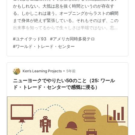
かもしれない。大抵は息を抜く時間というのが存在す
る。しかしこれは違う。オープニングからラストの瞬間
まで身体が絶えず緊張している。それもそのはず、この
出来事を知ってるからで生々しさは半端ではない。忘れ
もしない2001年の同時多発テロ。2006年に公開された
#
ユナイテッド93
#
アメリカ同時多発テロ
本作はハイジャックされ目標に到達できなかった唯一の
#
ワールド・トレード・センター
旅客機を描いていて、搭乗する前からただならぬ空気が
伝わってくる。機長を始め機内の乗客の穏やかさとは裏
腹に犯行を企てようとする者の漂わせる気配。B級ホラー
など遥かにしのぐ恐怖がそこにはある。事件が勃発した
•
Ken’s Learning Projects
5年前
後はハイレベルな緊張と恐怖が維持され続ける。…
ニューヨークでやりたい50のこと（25: ワール
ド・トレード・センターで感慨に浸る）