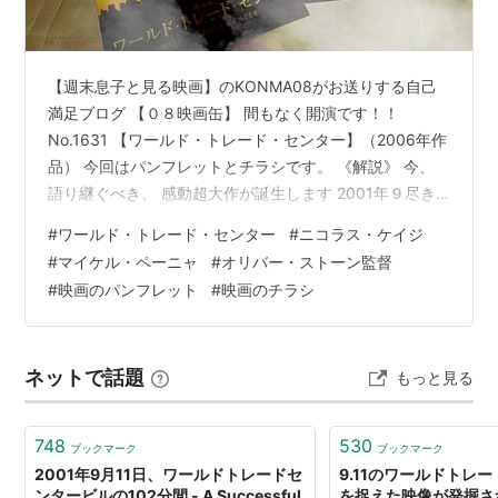
ジェイ・ヘルナンデス
マイケル・シャノン
フランク・ホエーリー
【週末息子と見る映画】のKONMA08がお送りする自己
満足ブログ 【０８映画缶】 間もなく開演です！！
概要
No.1631 【ワールド・トレード・センター】（2006年作
9.11における実際の港湾局調査官をモデルにした話。崩
品） 今回はパンフレットとチラシです。 《解説》 今、
語り継ぐべき、 感動超大作が誕生します 2001年９尽き
壊するビルの中に調査に入り、閉じこめられて…。「ま
11日、恐怖と絶望に包まれたあの日―― 避難する人々を
だ光が見えるか。」「見えます。」このやりとりは…。
#
ワールド・トレード・センター
#
ニコラス・ケイジ
救助するため命を顧みず世界貿易センタービルに入り倒
勇気と生還の真実の物語。
#
マイケル・ペーニャ
#
オリバー・ストーン監督
壊した瓦礫に封じ込められた港湾局警察官ジョン・マク
#
映画のパンフレット
#
映画のチラシ
ローリンとウィル・ヒメノたちがいた。彼らの生還を待
つ続ける家族――憎むべき悪を引き起こしたのも人間で
あったが、その出来事の中で必死に生きようとし、ひと
ネットで話題
もっと見る
りでも多くの人々を救…
748
530
ブックマーク
ブックマーク
2001年9月11日、ワールドトレードセ
9.11のワールドトレ
ンタービルの102分間 - A Successful
を捉えた映像が発掘され