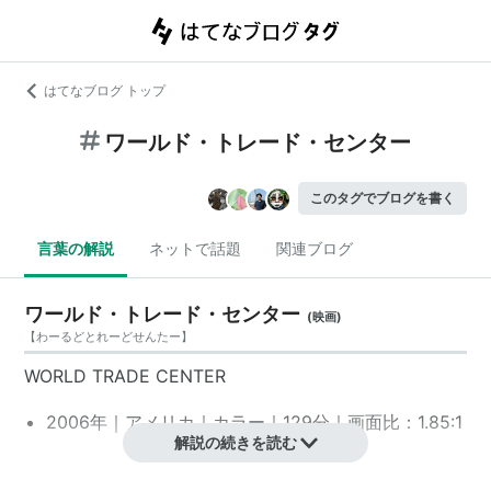
はてなブログ トップ
ワールド・トレード・センター
このタグでブログを書く
言葉の解説
ネットで話題
関連ブログ
ワールド・トレード・センター
(
映画
)
【
わーるどとれーどせんたー
】
WORLD TRADE CENTER
2006年｜アメリカ｜カラー｜129分｜画面比：1.85:1
解説の続きを読む
スタッフ