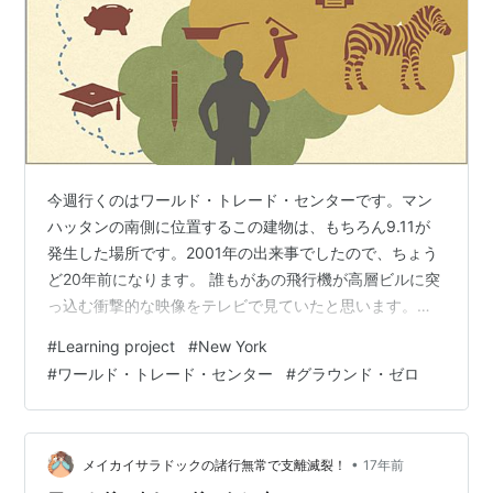
今週行くのはワールド・トレード・センターです。マン
ハッタンの南側に位置するこの建物は、もちろん9.11が
発生した場所です。2001年の出来事でしたので、ちょう
ど20年前になります。 誰もがあの飛行機が高層ビルに突
っ込む衝撃的な映像をテレビで見ていたと思います。た
だ、個人的にそれをさらに衝撃的にしたことが、ちょう
#
Learning project
#
New York
どこの年にニューヨークを訪れていたことです。当時は
#
ワールド・トレード・センター
#
グラウンド・ゼロ
中学生でした。行っていたのは夏休みだったので8月でし
たが、1ヵ月しか離れていません。なかなかビビりまし
た。 そして今、20年ぶりにニューヨークに住むことにな
りました。感慨に浸りに行こうと思います。 目次 ワール
•
メイカイサラドックの諸行無常で支離滅裂！
17年前
ド・トレード・センターとは …