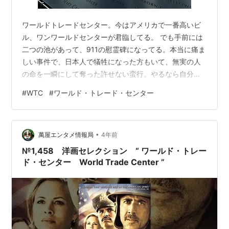
ワールドトレードセンター。今はアメリカで一番高いビ
ル、ワンワールドセンターが君臨してる。 でも手前には
二つの池があって、911の慰霊碑になってる。本当に痛ま
しい事件で、日本人で犠牲になった方もいて、無実の人
の命を一瞬にして奪った許せない蛮行。やるなら自分の
戦闘機でホワイトハウス目指せ。まあアラブとかの重層
#
WTC
#
ワールド・トレード・センター
的な問題はイスラエルに行った時に色々調べたけど、こ
こでは割愛します。 亡くなった方のお名前が刻まれて
る。この周りで911を乗り越えたビルを見ると、当時を思
•
い出してしまう。後でミッドタウンぶらぶらしたけど、
萬屋エンタメ情報局
4年前
ワールドトレードセンターってミッドタウンからでも見
№1,458 洋画セレクション “ ワールド・トレー
えるんだよね。NY全体が衝撃を受けたんだ…
ド・センター World Trade Center ”