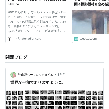
Failure
開→撮影機材も含め話
出てくることもあるん
2001年9月11日、ワールドトレードセンター
ビルが崩壊した映像はテレビで繰り返し放送
され、人々の記憶に深く刻まれている。この
史上最悪のテロによりニューヨークでは
2,749人が亡くなっている。 ビルが崩壊する
シーンの強烈なインパクトのせいもあって、
lm-7.hatenadiary.org
togetter.com
我々は飛行機の衝突後まもなくビルが崩壊
し、中にいた人の大半が犠...
関連ブログ
•
弥山凌ハーフロックタイム
3年前
世界が平和でありますように。