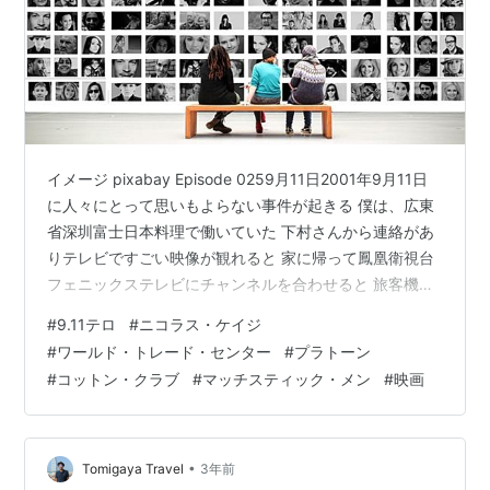
イメージ pixabay Episode 0259月11日2001年9月11日
に人々にとって思いもよらない事件が起きる 僕は、広東
省深圳富士日本料理で働いていた 下村さんから連絡があ
りテレビですごい映像が観れると 家に帰って鳳凰衛視台
フェニックステレビにチャンネルを合わせると 旅客機が
ビルに突っ込んでいく信じられない映像が目に飛び込ん
#
9.11テロ
#
ニコラス・ケイジ
できた 映画じゃないよねこの世界のリアルなんだ一体何
#
ワールド・トレード・センター
#
プラトーン
が起きたんだろう ビルが崩壊していく様は、、映画以上
#
コットン・クラブ
#
マッチスティック・メン
#
映画
に映画だった その翌日から色々な情報が入って来た富士
銀行の社員が、二つ目にターゲットにされたビルに残っ
ており被害に遭った現地の人間を帰宅させ日本人12人
は、ビル…
•
Tomigaya Travel
3年前