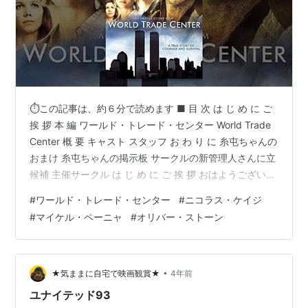
⏱この記事は、約６分で読めます ■ 目 次 は じ め に ご
挨 拶 本 編 ワールド・トレード・センター World Trade
Center 概 要 キャスト スタッフ お わ り に 糸屯ちゃんの
おまけ 糸屯ちゃんの掲示板 サークルの新管理人さんに立
候補 主催サークル は じ め に ご 挨 拶 おはようございま
す _ _))ﾍﾟｺﾘﾝ 白石です本日のテーマも怒涛の 洋画セレク
#
ワールド・トレード・センター
#
ニコラス・ケイジ
ション をお送りします おはようございます _ _))ﾍﾟｺﾘﾝ 真
#
マイケル・ペーニャ
#
オリバー・ストーン
行寺ですそれでは、わたくしの方からお送りさせていた
だきます 洋画セレクション のご紹介をしますワールド・
トレード・センター World Trad…
•
★気ままに自宅で映画観賞★
4年前
ユナイテッド93