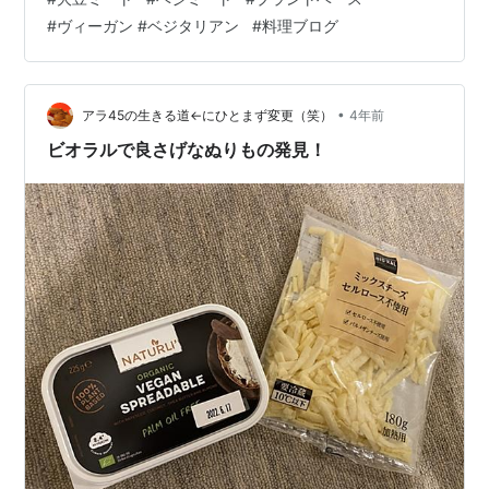
偏らないよう、えんどう豆や玄米、シード類のプロテイ
#
ヴィーガン #ベジタリアン
#
料理ブログ
ンを補助食品として選んだり、キヌア、オートミールを
お米代わりにしたり。 ヘンプシード、ナッツ、シードも
サラダとかのトッピングにしたりとか。 ベジミートもい
ろんな商品が出ていて、どれにしようか？と選択肢も増
•
アラ45の生きる道←にひとまず変更（笑）
4年前
えてる。 粒の細かいのも柔らかくてよい…
ビオラルで良さげなぬりもの発見！