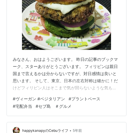
みなさん、おはようございます。 昨日の記事のブックマ
ーク、スターありがとうございます。 フィリピンは親日
国まで言えるかは分からないですが、対日感情は良いと
思います。 そして、東京、日本の左右対称は確かに！だ
けどフィリピン人はそこまで気が回らないような気もし
ます💦 さて、長引くコロナの中でワクチン未接種者は接
#
ヴィーガン #ベジタリアン
#
プラントベース
種者に比べ制限がかかっています。 外に出ることはでき
#
宅配弁当
#
セブ島 ＃グルメ
ても、何となくモールをブラブラすることはもう１カ月
できていません。 そんな中での楽しみのひとつがDIET
IN A BOXの日替わりのメニューですね(∩´∀｀)∩ ヴィー
ガン食を取り始めてかなり経つので、食べ始めた頃ほど
•
happykanapyのCebuライフ
5年前