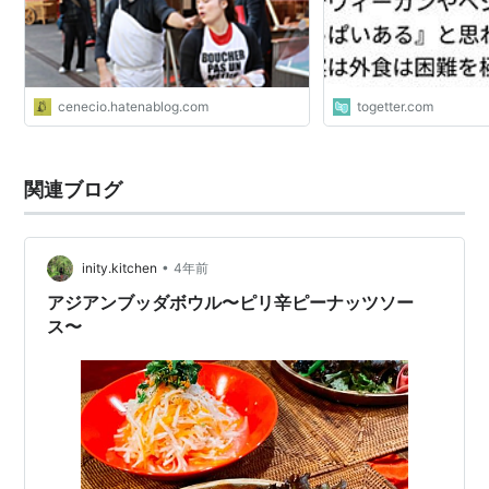
cenecio.hatenablog.com
togetter.com
関連ブログ
•
inity.kitchen
4年前
アジアンブッダボウル〜ピリ辛ピーナッツソー
ス〜