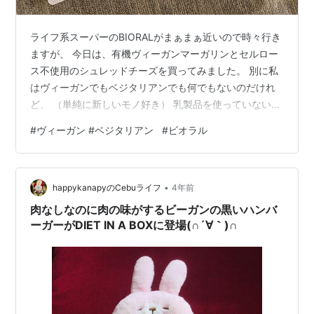
ライフ系スーパーのBIORALがまぁまぁ近いので時々行き
ますが、 今日は、有機ヴィーガンマーガリンとセルロー
ス不使用のシュレッドチーズを買ってみました。 別に私
はヴィーガンでもベジタリアンでも何でもないのだけれ
ど、 （単純に新しいモノ好き） 乳製品を使っていないの
に、口当たりもまろやかで、言われないと普通にマーガ
#
ヴィーガン #ベジタリアン
#
ビオラル
リンです！ 最近、トランス脂肪酸の健康影響が言われて
いますが、これなら安心して塗りたくれます（笑） なか
なかヒットです。 シュレッドチーズも、セルロースが使
•
われるのが当たり前に思っていたけれど、入っていない
happykanapyのCebuライフ
4年前
から？か、これはチーズ本来の味だけがしているような
肉なしなのに肉の味がするビーガンの黒いハンバ
気がします。 明日はオムレツに…
ーガーがDIET IN A BOXに登場(∩´∀｀)∩