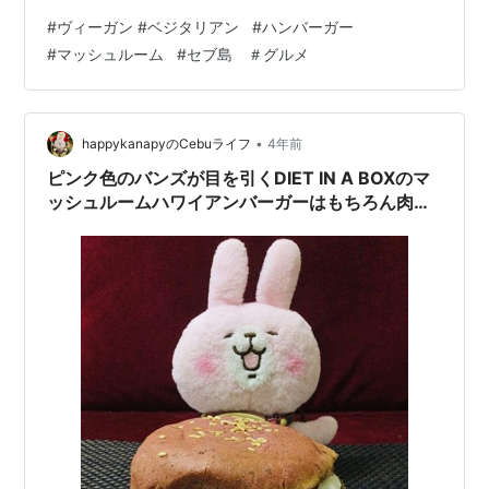
はノンヴィーガンデーです。 ですが、昨日の夕食はヴィ
#
ヴィーガン #ベジタリアン
#
ハンバーガー
ーガンでした。 先週、おなじみのSugbo Mercado（メル
#
マッシュルーム
#
セブ島 ＃グルメ
カド）に行って、台風ODETTE襲来後に新しくオープン
したお店を見て来ました。 その中で私が気になったお店
がマッシュルーム専門店です。 マッシュルームハウス セ
ブではヘルシー志向の需要が増えているのか？ このお店
•
happykanapyのCebuライフ
4年前
に限らずですが…
ピンク色のバンズが目を引くDIET IN A BOXのマ
ッシュルームハワイアンバーガーはもちろん肉な
し