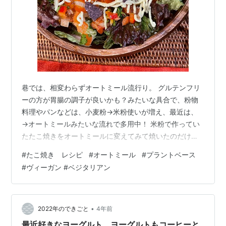
巷では、相変わらずオートミール流行り。 グルテンフリ
ーの方が胃腸の調子が良いかも？みたいな具合で、粉物
料理やパンなどは、小麦粉→米粉使いが増え、最近は、
→オートミールみたいな流れで多用中！ 米粉で作ってい
たたこ焼きをオートミールに変えてみて焼いたのだけ
ど、しっかりまん丸たこ焼きになり、よっしゃ〜⤴︎ クイッ
#
たこ焼き レシピ
#
オートミール
#
プラントベース
クオーツは 粒が細かいので、粉状にしなくても大丈夫で
#
ヴィーガン #ベジタリアン
した。 ホットプレート2枚分で60個くらい焼けます。 材
料 クイックオーツ 200g ベーキングパウダー 小1と1/2
出汁 (作り方は下に) 900〜1L(生地の硬さを見て) 醤油 大
1 砂糖 大1 山芋 50g 木綿豆腐 100〜150…
•
2022年のできごと
4年前
最近好きなヨーグルト、ヨーグルトもコーヒーと