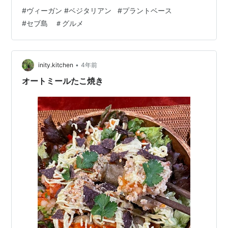
ビーガン食を食べています。 もうすっかり習慣化されて
#
ヴィーガン #ベジタリアン
#
プラントベース
いますね。 実は私はビーガンでよく出てくる豆類、ナッ
#
セブ島 ＃グルメ
ツ類ってあまり好きではないんです💦 ですが、食べ慣れ
てきたこととうまく調理されているのでおいしく頂いて
います。 それで、この豆類ってビーガン食にとっては救
世主のような食材で、工夫して色々なメニューになって
•
inity.kitchen
4年前
出て来ま…
オートミールたこ焼き