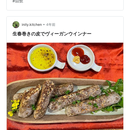
#
自炊
るのはその中にナッツやフルーツを入れることだ。 味も
よく合うし、多少食べにくいものでも全てヨーグルトに
なってしまうので食べやすい。フルーツについては、熟
していて少しそのまま食べるのに抵抗があっても、ヨー
•
inity.kitchen
4年前
グルトにいれれば全てヨーグルトになってしまうの…
生春巻きの皮でヴィーガンウインナー