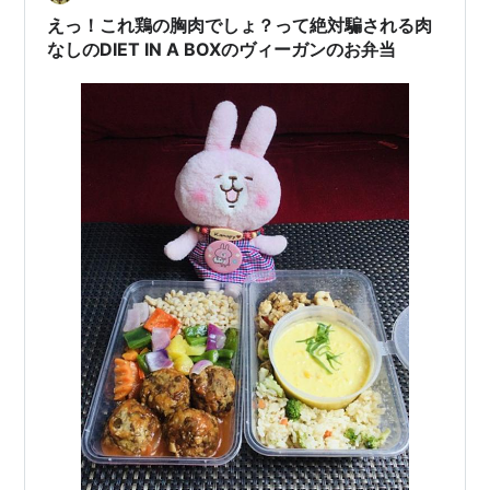
の新鮮味はなくなった…
えっ！これ鶏の胸肉でしょ？って絶対騙される肉
なしのDIET IN A BOXのヴィーガンのお弁当