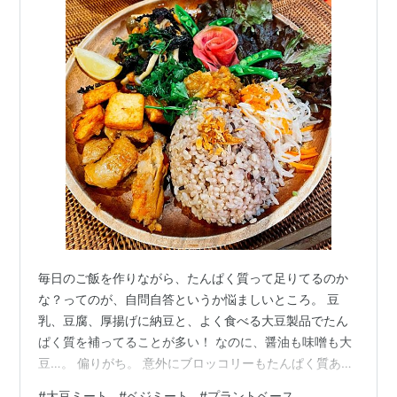
毎日のご飯を作りながら、たんぱく質って足りてるのか
な？ってのが、自問自答というか悩ましいところ。 豆
乳、豆腐、厚揚げに納豆と、よく食べる大豆製品でたん
ぱく質を補ってることが多い！ なのに、醤油も味噌も大
豆…。 偏りがち。 意外にブロッコリーもたんぱく質ある
みたいで、アスリート向けでもあるみたい。 大豆製品に
#
大豆ミート
#
ベジミート
#
プラントベース