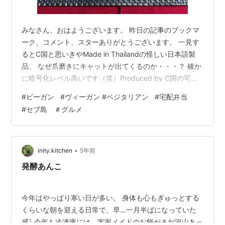
みなさん、おはようございます。 昨日の記事のブックマ
ーク、コメント、スターありがとうございます。 一見す
るとC国と思いきやMade in Thailandの怪しい日本語製
品。 なぜ爪磨きにキャットが出てくるのか・・・？ 確か
に暗号化レベル高いです（笑）Produced by C国の可能
性も高いですね💦 さて、今日は日曜日ですが明日からも
#
ビーガン
#
ヴィーガン #ベジタリアン
#
宅配弁当
いつも通りDIET IN A BOXのヴィーガンのお弁当です。
#
セブ島 ＃グルメ
昨日はオーダーの締め切り時間にミーティングが立て続
けにありオーダーを忘れていました。 と言っても、DIET
IN A BOXの方から「マーム、来週どうする？」と確認の
電話が来るので忘れても問題はない…
•
inity.kitchen
5年前
発酵あんこ