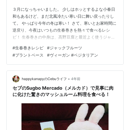
３月になっちゃいました。 少しはホッとするよな小春日
和もあるけど、まだ北風冷たい寒い日に舞い戻ったりし
て。 やっぱり今年の冬は寒い！ さて、寒いとお家時間に
逆戻り、今夜はいつもの生春巻きを熱々で食べるレシ
ピ！ 生春巻きの中身は、高野豆腐と最近よく使うジャッ
クフルーツに、ハーブやスパイスの入ったレモン味にし
#
生春巻きレシピ
#
ジャックフルーツ
たウインナーもどきを作ってみた！ もうマジ「ヴィーガ
#
プラントベース
#
ヴィーガン #ベジタリアン
ンウインナー」ですよ♡ お酒のおつまみにもぴったり！
今回の具材中身は、 ○ジャックフルーツ(ない時は高野豆
腐やソイミートまたはミックスにしてもok) ○レンコン、
玉ねぎ、舞茸みじん切り お好みで ○塩麹や塩レモン(な
•
happykanapyのCebuライフ
4年前
い時は塩) ○ニンニク、…
セブのSugbo Mercado（メルカド）で見事に肉
に化けた驚きのマッシュルーム料理を食べる！