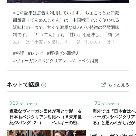
※この記事は広告を利用しています。 ちょこっと豆知識
甜麺醤（てんめんじゃん）は、中国料理でよく使われる
調味料の一つで、甘くて濃厚な味わいが特徴の発酵調味
料です。 「甜（てん）」は「甘い」を意味し、「麺（め
ん）」は「小麦」を指します。「醤（じゃん）」は「醤
（ひしお）」や「味噌」のことです。つまり、「甘い小
#
料理
#
レシピ
#
厚揚げの回鍋肉
麦味噌」のような意味を持っています。 今日は、お肉の
#
ヴィーガン #ベジタリアン
#
キャベツ消費
代わりに厚揚げを使った回鍋肉「厚揚げとキャベツの回
鍋肉風」のレシピ・作り方をご紹介します。 豚バラ肉と
キャベツを甜麺醤で炒めた回鍋肉。 そんな回鍋肉の豚バ
ネットで話題
もっと見る
ラ肉を厚揚げに置き換えて作ってみました♪ お肉を使わな
くても、十分に美味しくてご飯の進む…
202
170
ブックマーク
ブックマーク
過激なヴィーガン団体が落とす影 ＆
海外では『日本食はヘ
日本もベジタリアン対応へ（＃未来世
ィーガンやベジタリア
紀ジパング-２-） - ベルギーの密か
る』と思われがちだが
な愉しみ
難を極めると伝えると
らしい