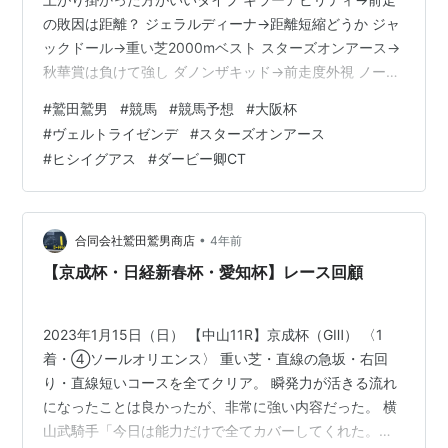
の敗因は距離？ ジェラルディーナ→距離短縮どうか ジャ
ックドール→重い芝2000mベスト スターズオンアース→
秋華賞は負けて強し ダノンザキッド→前走度外視 ノース
ザワールド→スムーズに先行してどこまで ノースブリッ
#
鷲田鷲男
#
競馬
#
競馬予想
#
大阪杯
ジ→右回りの重い芝合う ヒシイグアス→距離延長◎ ヒン
#
ヴェルトライゼンデ
#
スターズオンアース
ドゥタイムズ→雨なら ポタジェ→上がり掛かれば マテン
#
ヒシイグアス
#
ダービー卿CT
ロウレオ→阪神2000mで2戦2勝 マリアエレーナ→時計勝
負に強い モズベッロ→叩き2戦目でどこまで ラーグルフ
→かなり力つけている ワンダフルタウン→近走内容平凡
4…
•
合同会社鷲田鷲男商店
4年前
【京成杯・日経新春杯・愛知杯】レース回顧
2023年1月15日（日） 【中山11R】京成杯（GⅢ） 〈1
着・④ソールオリエンス〉 重い芝・直線の急坂・右回
り・直線短いコースを全てクリア。 瞬発力が活きる流れ
になったことは良かったが、非常に強い内容だった。 横
山武騎手「今日は能力だけで全てカバーしてくれた。ま