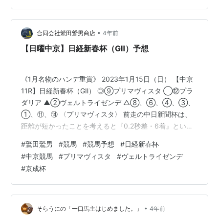
馬場の荒れがマシな所ギリギリに持ち出してきっちり前
を捉えました。懸念していた斤量59kgもなんのその、や
はりここでは一枚上手だった印象です。JRA重賞初勝利
•
合同会社鷲田鷲男商店
4年前
の鞍上も見事な騎乗だっ…
【日曜中京】日経新春杯（GⅡ）予想
《1月名物のハンデ重賞》 2023年1月15日（日） 【中京
11R】日経新春杯（GⅡ） ◎⑨プリマヴィスタ ◯⑫プラ
ダリア ▲②ヴェルトライゼンデ △⑧、⑥、④、③、
①、⑪、⑭ 〈プリマヴィスタ〉 前走の中日新聞杯は、
距離が短かったことを考えると『0.2秒差・6着』という
内容は悪く なかった。 今回は距離延長が大きなプラス材
#
鷲田鷲男
#
競馬
#
競馬予想
#
日経新春杯
料。 中京2200mでは（2.0.0.2）と好成績を収めてい
#
中京競馬
#
プリマヴィスタ
#
ヴェルトライゼンデ
る。 14日（土）の中京芝は、雨の影響で重馬場発表。 道
#
京成杯
悪は、不良馬場で勝利しており、全く問題ない。 ハンデ
54kgも魅力。 陣営からも「出来はキープ。雨が降って道
悪になればチャンスも」とコメントが出て いる。 プ…
•
そらうにの「一口馬主はじめました。」
4年前