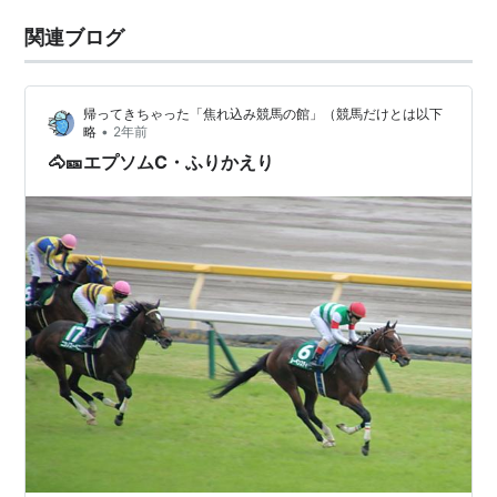
関連ブログ
帰ってきちゃった「焦れ込み競馬の館」（競馬だけとは以下
•
略
2年前
🐴🎫エプソムC・ふりかえり