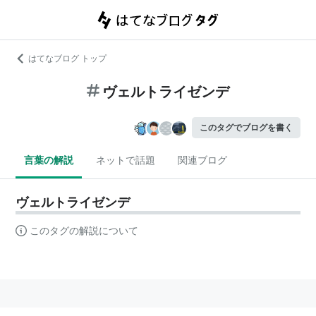
はてなブログ トップ
ヴェルトライゼンデ
このタグでブログを書く
言葉の解説
ネットで話題
関連ブログ
ヴェルトライゼンデ
このタグの解説について