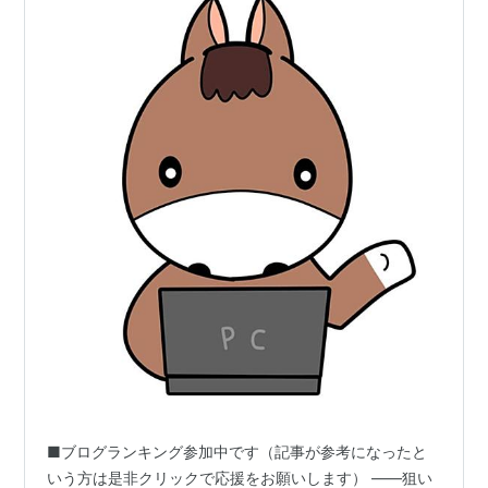
■ブログランキング参加中です（記事が参考になったと
いう方は是非クリックで応援をお願いします） ――狙い