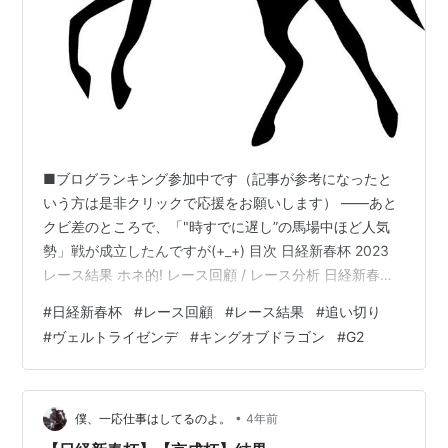
■ブログランキング参加中です（記事が参考になったと
いう方は是非クリックで応援をお願いします） ――あと
クビ差のところで、「"時すでに遅し”の馬場中ほど人気
勢」戦が成立したんですが(+_+) 目次 日経新春杯 2023
レース結果 ホネ的! レース回顧 / レース分析 日経新春杯
2023 レース全体のふり返り 日経新春杯 2023 各馬ふり
#
日経新春杯
#
レース回顧
#
レース結果
#
追い切り
返り 予想と結果 キングオブドラゴン ヴェルトライゼン
#
ヴェルトライゼンデ
#
キングオブドラゴン
#
G2
デ www.yosounohone.com 日経新春杯 2023 レース結果
着順 馬名 タイム 上3F 1 ヴェルトライゼンデ 2:14.2 35.0
2 キングオブドラゴン 2:14.3 35.3 3…
•
僕、一応仕事はしてるのよ。
4年前