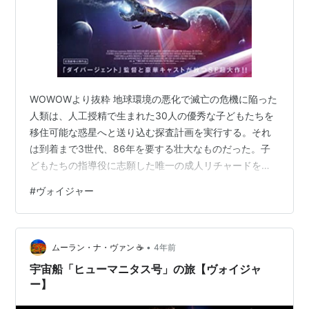
WOWOWより抜粋 地球環境の悪化で滅亡の危機に陥った
人類は、人工授精で生まれた30人の優秀な子どもたちを
移住可能な惑星へと送り込む探査計画を実行する。それ
は到着まで3世代、86年を要する壮大なものだった。子
どもたちの指導役に志願した唯一の成人リチャードを加
え、31人を乗せた宇宙船が地球を離れて10年。クリスト
#
ヴォイジャー
ファーとザックは、毎食時に服用を義務付けられている
青い水が、自分たちの感情や欲望を抑制していると知
り……。以下ネタバレ注意
•
ムーラン・ナ・ヴァン ☕️
4年前
宇宙船「ヒューマニタス号」の旅【ヴォイジャ
ー】