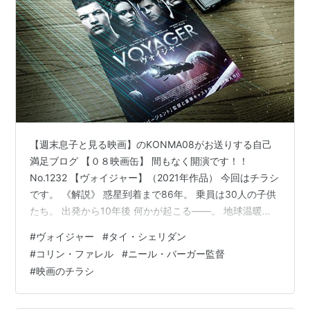
【週末息子と見る映画】のKONMA08がお送りする自己
満足ブログ 【０８映画缶】 間もなく開演です！！
No.1232 【ヴォイジャー】（2021年作品） 今回はチラシ
です。 《解説》 惑星到着まで86年。 乗員は30人の子供
たち。 出発から10年後 何かが起こる――。 地球温暖化
による飢饉が人類を襲い科学者たちは居住可能な新たな
#
ヴォイジャー
#
タイ・シェリダン
惑星を探した。そして2063年。可能性を秘めた惑星を発
#
コリン・ファレル
#
ニール・バーガー監督
見し探査隊を派遣することになる。航行にかかる期間は
#
映画のチラシ
86年。乗員は訓練を受けた30人の子供たちと彼らの教官
であるリチャードが同乗した。子供たちは船内で成長し