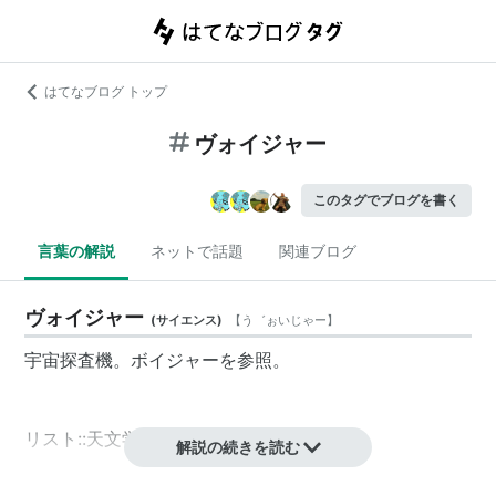
はてなブログ トップ
ヴォイジャー
このタグでブログを書く
言葉の解説
ネットで話題
関連ブログ
ヴォイジャー
(
サイエンス
)
【
う゛ぉいじゃー
】
宇宙探査機。ボイジャーを参照。
リスト::天文学
解説の続きを読む
ヴォイジャー
(
一般
)
【
ぼいじゃー
】