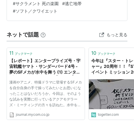
#
サクラメント 死の楽園
#
逃亡地帯
ぁぁぁぁ！うぉぉぉぉーってなる、超胸糞展開の作品ば
#
ソフト／クワイエット
っかですが、私の場合、恐怖が可視化されると腹の奥底
がスッとするんです。皆さんもよかったら、観てみ…
ネットで話題
もっと見る
11
10
ブックマーク
ブックマーク
【レポート】エンタープライズ号・宇
今年は『スター・トレ
宙戦艦ヤマト・サンダーバード4号 -
ャー』20周年！！『ST
夢のSFメカが水中を舞う (1) エンター
イベント ミッション 2
プライズ・ヴォイジャー | ホビー | マ
STJAPAN2015
漫画やアニメ、特撮ドラマに登場するSFメカ
イコミジャーナル
を自分自身の手で操ってみたいとお思いにな
ったことはないだろうか。今回は、そのよう
な試みを実際に行っているアクアモデラー
ズ・ミーティングの方々を訪ねた。水中を舞
うSFメカの動画も交えてレポートする。 今
journal.mycom.co.jp
togetter.com
回訪ねたのは、神奈川県横須賀市にある海洋
研究開発機構 会場と...