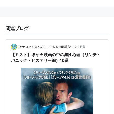
海外ドラマ「スタートレック・ヴォイジャー」のこと。
→STAR TREK VOYAGER
関連ブログ
•
アナログちゃんのこっそり映画鑑賞記
2ヶ月前
【ミスト】ほか★映画の中の集団心理（リンチ・
パニック・ヒステリー編）10選