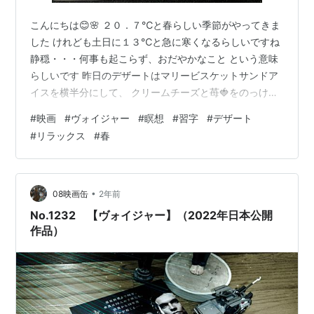
こんにちは😊🌸 ２０．７℃と春らしい季節がやってきま
した けれども土日に１３℃と急に寒くなるらしいですね
静穏・・・何事も起こらず、おだやかなこと という意味
らしいです 昨日のデザートはマリービスケットサンドア
イスを横半分にして、 クリームチーズと苺🍓をのっけて
みました なんだかアイスが甘ったるくて食べる気になれ
#
映画
#
ヴォイジャー
#
瞑想
#
習字
#
デザート
なくてずっと冷凍庫にいた マリーアイスだったけれど、
#
リラックス
#
春
これならさっぱり頂けて美味しかった😋💖 昨日は映画
「ヴォイジャー」を観た SFスリラー映画らしい はてなブ
ログで紹介されていた方がいたので 宇宙映画にも最近ハ
マっているし、内容がとても気になったので Huluで検索
•
08映画缶
2年前
したらあったので良か…
No.1232 【ヴォイジャー】（2022年日本公開
作品）