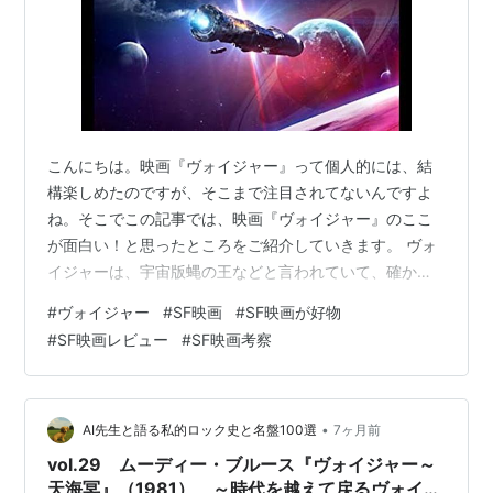
こんにちは。映画『ヴォイジャー』って個人的には、結
構楽しめたのですが、そこまで注目されてないんですよ
ね。そこでこの記事では、映画『ヴォイジャー』のここ
が面白い！と思ったところをご紹介していきます。 ヴォ
イジャーは、宇宙版蝿の王などと言われていて、確かに
そうだなと思いました。だからある意味『蝿の王』を観
#
ヴォイジャー
#
SF映画
#
SF映画が好物
た人なら楽しめるポイントがたくさん。ここ、同じだよ
#
SF映画レビュー
#
SF映画考察
ね～とか、似てる～とかで照らし合わせながら、観てし
まうでしょう。蠅の王は小説の他に、映画『蝿の王』も
ありますが、最近U-NEXTで配信が開始されたドラマ版
『蠅の王』もジワジワ注目を集めています。 ドラマ版
•
AI先生と語る私的ロック史と名盤100選
7ヶ月前
『蠅の王』の感想はこちらで書いています。 ↓…
vol.29 ムーディー・ブルース『ヴォイジャー～
天海冥』（1981） ～時代を越えて戻るヴォイジ