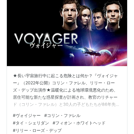
★長い宇宙旅行中に起こる危険とは何か？『ヴォイジャ
ー』（2022年公開）コリン・ファレル、リリー・ロー
ズ・デップ出演作★温暖化による地球環境悪化のため、
居住可能な新たな惑星探査が計画され、教官のリチャー
ド（コリン・ファレル）と30人の子どもたちが86年先の
惑星を目指して出発します航行は順調でしたが、10年の
#
ヴォイジャー
#
コリン・ファレル
時が流れた頃、食後に飲む青い薬を不審に感じたクリス
#
タイ・シェリダン
#
フィオン・ホワイトヘッド
トファー（タイ・シェリダン）とザック（フィオン・ホ
#
リリー・ローズ・デップ
ワイトヘッド）は、内緒で薬を飲むのをやめてしまいま