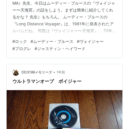
MA）先生、今日はムーディー・ブルースの『ヴォイジャ
ー〜天海冥』の話をしよう。まずは簡単に紹介してくれ
るかな？ 先生）もちろん。 ムーディー・ブルースの
『Long Distance Voyager』は、1981年に発表されたア
ルバムだね。 邦題は『ヴォイジャー〜天海冥』。 70年代
のシンフォニックで内省的なムーディー・ブルースを引
#
ロック
#
ムーディー・ブルース
#
ヴォイジャー
き継ぎながら、80年代的なシンセやポップ感覚を取り入
#
プログレ
#
ジャスティン・ヘイワード
れた作品だと思う。 マイク・ピンダーではなく、パトリ
ック・モラーツが参加していることも大きい。 昔ながら
のメロトロン的な靄ではなく、もっと輪郭のはっきりし
たシンセの音が入っている。 それでも、ムーディー・ブ
•
DD3199メモリーズ
1年前
ルースらし…
ウルトラマンオーブ ボイジャー