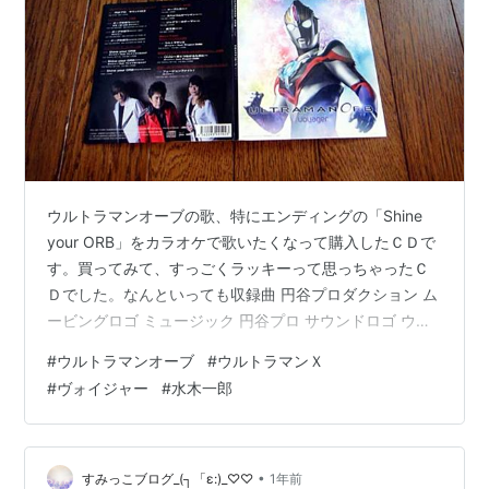
ウルトラマンオーブの歌、特にエンディングの「Shine
your ORB」をカラオケで歌いたくなって購入したＣＤで
す。買ってみて、すっごくラッキーって思っちゃったＣ
Ｄでした。なんといっても収録曲 円谷プロダクション ム
ービングロゴ ミュージック 円谷プロ サウンドロゴ ウル
トラマンオーブ主題歌 オーブの祈り(TVサイズ)(水木一郎
#
ウルトラマンオーブ
#
ウルトラマンＸ
with ボイジャー) オーブの祈り(ボイジャーver.) オーブの
#
ヴォイジャー
#
水木一郎
祈り(オリジナル・カラオケ) ウルトラマンオーブ エンデ
ィング曲 Shine your ORB(ボイジャー feat.クレナイガイ
＆SSP) Shine your ORB(TVサイズ)(ボイジャー …
•
すみっこブログ_(┐「ε:)_♡♡
1年前