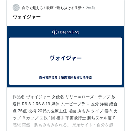
て子孫を残し惑星に到達するのは彼らの孫の世代だ。子
供たちはリ…
•
自分で超えろ！映画で勝ち抜ける生活
2年前
ヴォイジャー
作品名 ヴォイジャー 女優名 リリー＝ローズ・デップ 放
送日 R6.8.2 R6.8.19 媒体 ムービープラス 区分 洋画 総合
点 75点 役柄 20代の医療主任 場面 胸もみ タイプ 着衣 カ
ップ Ｂカップ 回数 1回 相手 宇宙飛行士 勝ちヌケル度 0
感想 突然、胸もみもみされる。 兄弟サイト：自分を超え