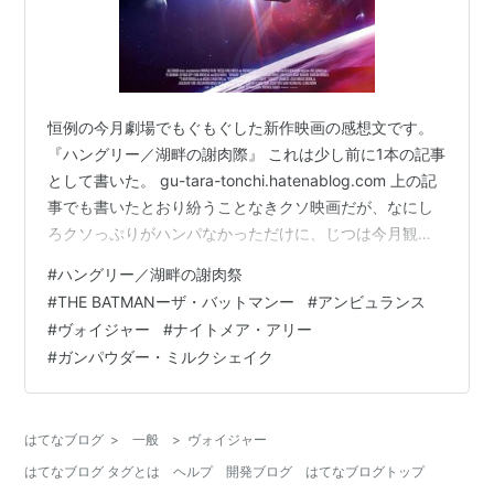
恒例の今月劇場でもぐもぐした新作映画の感想文です。
『ハングリー／湖畔の謝肉際』 これは少し前に1本の記事
として書いた。 gu-tara-tonchi.hatenablog.com 上の記
事でも書いたとおり紛うことなきクソ映画だが、なにし
ろクソっぷりがハンパなかっただけに、じつは今月観た
新作映画のなかではこの作品がもっとも印象に残ってた
#
ハングリー／湖畔の謝肉祭
りする……。 『ハングリー／湖畔の謝肉祭』カート・コ
#
THE BATMANーザ・バットマンー
#
アンビュランス
バーンをモデルにしたらしい『ザ・バットマン』の上映
#
ヴォイジャー
#
ナイトメア・アリー
時間が3時間とかとんでもない長さので尻込みしてとりあ
#
ガンパウダー・ミルクシェイク
えずコバーンならぬ湖畔な映画を観に行ったら違った意
味でとんでもない代物だった…。詳しいことはあとでブ
ログに書…
はてなブログ
>
一般
>
ヴォイジャー
はてなブログ タグとは
ヘルプ
開発ブログ
はてなブログトップ