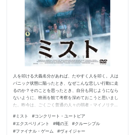
人を叩ける大義名分があれば、たやすく人を叩く。人は
パニック状態に陥ったとき、なぜこんな悲しい行動に走
るのか？そのことを思ったとき、自分も同じようになら
ないように、映画を観て考察を深めておこうと思いまし
た。昨今は、ごくごく普通の人々の弱者・マイノリティ
叩きがエスカレートしていておそろしい。確実に悪意が
#
ミスト
#
コンクリート・ユートピア
あってやってる人もいますが、ただ何となく流されちゃ
#
エクスペリメント
#
蠅の王
#
クルーシブル
う輩の集団心理が気になるんですよね。 ですからそうい
#
ファイナル・ゲーム
#
ヴォイジャー
うのを描いた映画ばかり、10作品集めてみました。うわ