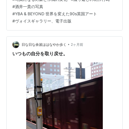
ても 使う労力の割に成果は得られないから辞めにする
#
酒井一貴の写真
が、 結局のとこ、 今日も今日とて あいも変わらず僕は
#
YBA & BEYOND 世界を変えた90s英国アート
のたうち回っているのだ。 今朝は久しぶりに午前4時に
#
ヴォイスギャラリー、電子出版
撮影に出て、 慎重に写真にする対象を選びながら 歩いて
みた。 しかし、…
•
日な日な余波ははなやか歩く
2ヶ月前
いつもの自分を取り戻せ。