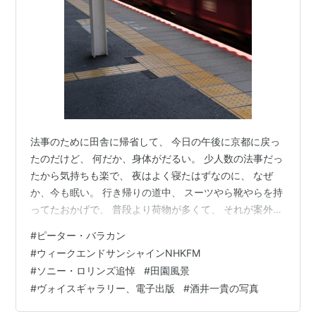
法事のために田舎に帰省して、 今日の午後に京都に戻っ
たのだけど、 何だか、身体がだるい。 少人数の法事だっ
たから気持ちも楽で、 夜はよく寝たはずなのに、 なぜ
か、今も眠い。 行き帰りの道中、 スーツやら靴やらを持
ってたおかげで、 普段より荷物が多くて、 それが案外こ
たえたかもしれない。 そんなに若くもないし。 写真の撮
#
ピーター・バラカン
影は 初日、実家までの道のりと、 3日目の今朝、 早朝に
#
ウィークエンドサンシャインNHKFM
撮ったのを合わせて 計384カット。 とくに今朝は NHK-
#
ソニー・ロリンズ追悼
#
田園風景
FM の聞き逃しで ソニー・ロリンズの追悼特集を聴きな
#
ヴォイスギャラリー、電子出版
#
酒井一貴の写真
がら ジャズの名演とともに撮影を楽しむことができた。
そんな感じで楽しむのはいいのだが、 集中と没頭も 後に