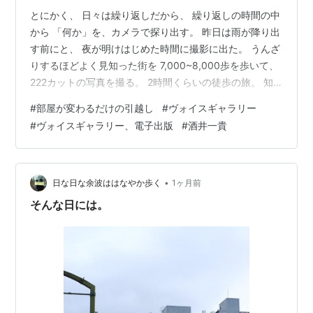
とにかく、 日々は繰り返しだから、 繰り返しの時間の中
から 「何か」を、カメラで探り出す。 昨日は雨が降り出
す前にと、 夜が明けはじめた時間に撮影に出た。 うんざ
りするほどよく見知った街を 7,000~8,000歩を歩いて、
222カットの写真を撮る。 2時間くらいの徒歩の旅。 知
らない街を歩きたい気持ちはあるが、 遠出ができないわ
#
部屋が変わるだけの引越し
#
ヴォイスギャラリー
けがある。 今住んでいるマンションの我が部屋が 大規模
#
ヴォイスギャラリー、電子出版
#
酒井一貴
な修理、改装の必要に迫られ、 同じマンションの別の部
屋に 転居することになったのである。 他所に引っ越すと
いう選択肢もあったが、 今はそんな気力も湧いてこな
い。 そんなわけで 人生6度目の引越し。 同じマンショ
•
日な日な余波ははなやか歩く
1ヶ月前
ン…
そんな日には。