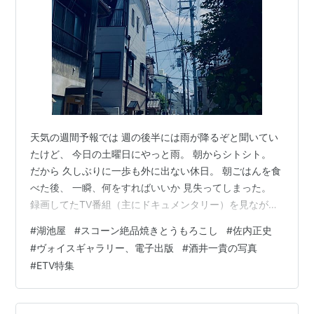
天気の週間予報では 週の後半には雨が降るぞと聞いてい
たけど、 今日の土曜日にやっと雨。 朝からシトシト。
だから 久しぶりに一歩も外に出ない休日。 朝ごはんを食
べた後、 一瞬、何をすればいいか 見失ってしまった。
録画してたTV番組（主にドキュメンタリー）を見なが
ら、 合間にPCに貯めている写真を引っ張り出しては ス
#
湖池屋
#
スコーン絶品焼きとうもろこし
#
佐内正史
ライドショーにはめ込んで 編集する。 食い気に任せて
#
ヴォイスギャラリー、電子出版
#
酒井一貴の写真
久しぶりのスナック菓子も食べた。 湖池屋スコーンの絶
#
ETV特集
品焼きとうもろこし。 食べ出したら止まらないね。 まも
なく午後4時。 もう今日は外に出ることはない。 若い頃
はこんなことがよくあったけど、 今はそんなもったいな