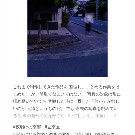
これまで制作してきた作品を 整理し、まとめる作業をは
じめた。 が、簡単でなことではない。 写真の対象は常に
揺れ動いていても 客観した時に一貫した「何か」が欲し
いのが 人情というものだ。 でも 過去の写真を眺めてい
ると 今の自分の足元がぐらついてしまう。 本当に、げん
なりさせられる。 一つのことを続けるしんどさは こうい
#
夜明けの京都
#
左京区
う時間の中に存在する。 その胸の内を事細かに言葉にし
#
写真になる対象と作風の変化
#
繰り返しの制作行為