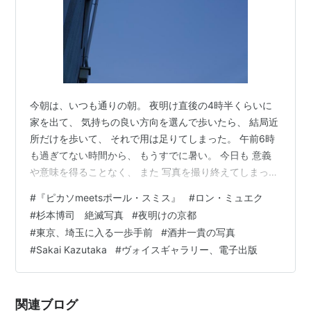
今朝は、いつも通りの朝。 夜明け直後の4時半くらいに
家を出て、 気持ちの良い方向を選んで歩いたら、 結局近
所だけを歩いて、 それで用は足りてしまった。 午前6時
も過ぎてない時間から、 もうすでに暑い。 今日も 意義
や意味を得ることなく、 また 写真を撮り終えてしまっ
た。 確かにそんなものはないけど、 視るに値する感触の
#
『ピカソmeetsポール・スミス』
#
ロン・ミュエク
みを求めて、 ピカソの絵画と同じく、 または ソニー・
#
杉本博司 絶滅写真
#
夜明けの京都
ロリンズのアドリブ演奏と同じく、 それは別になんでも
#
東京、埼玉に入る一歩手前
#
酒井一貴の写真
良いのだが、 僕は僕の意義を探し回って 自らの写真を撮
#
Sakai Kazutaka
#
ヴォイスギャラリー、電子出版
るのである。 それは無理なことなのかな？ 僕の実力で
は。 無理をする日もあれば、 しない日もある。 作品を
制作するには、…
関連ブログ