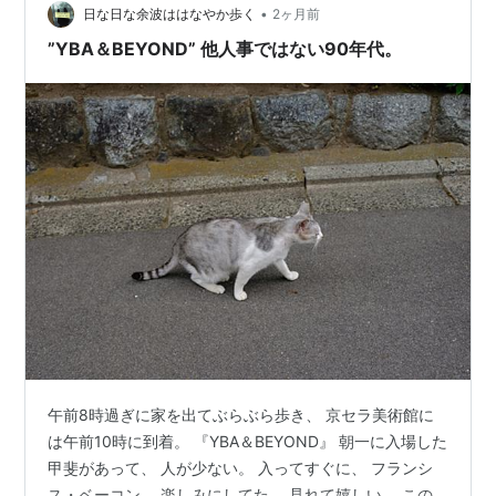
いことできない。…
•
日な日な余波ははなやか歩く
2ヶ月前
”YBA＆BEYOND” 他人事ではない90年代。
午前8時過ぎに家を出てぶらぶら歩き、 京セラ美術館に
は午前10時に到着。 『YBA＆BEYOND』 朝一に入場した
甲斐があって、 人が少ない。 入ってすぐに、 フランシ
ス・ベーコン。 楽しみにしてた。 見れて嬉しい。 この