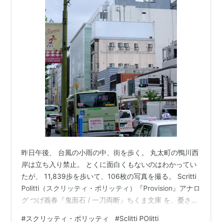
昨日午後、 台風の小雨の中、街を歩く。 丸太町の鴨川西
岸は立ち入り禁止。 とくに面白くもないのはわかってい
たが、 11,839歩を歩いて、106枚の写真を撮る。 Scritti
Politti（スクリッティ・ポリッティ）『Provision』アナロ
グ つげ義春『鬼面石 / 一刀両断』ちくま文庫 を、憂さ晴
らしに購入。 両方、中古品。 このところ、ずっと、 タ
#
スクリッティ・ポリッティ
#
Sclitti POlitti