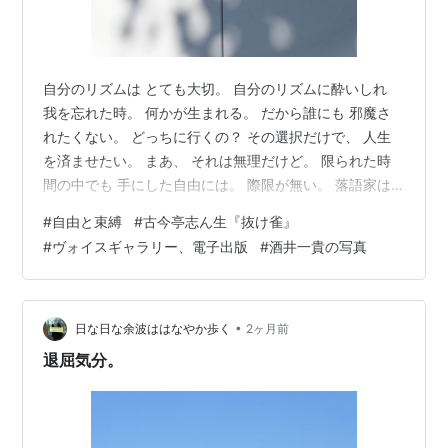
自分のリズムは とても大切。 自分のリズムに酔いしれ
我を忘れた時。 何かが生まれる。 だから誰にも 邪魔さ
れたくない。 どっちに行くの？ その選択だけで、 人生
を済ませたい。 まあ、 それは無理だけど。 限られた時
間の中でも 手にした自由には。 際限が無い。 落語家は
噺を覚えれば、 身体ひとつで 何処までも退屈しない。
#
自由と束縛
#
古今亭志ん生『抜け雀』
そんなのが理想。 あくまで 理想。 現実はそれなりの 所
#
ヴォイスギャラリー、電子出版
#
酒井一貴の写真
帯を持たざるを得ない。 この先のことを決める時 我が身
は自由になれるのか？ それとも束縛されるのか？ どっち
もある。 邪魔されると 「ウザい」 って気持ちも生まれ
る。 それはもっともな話。 ホント、嫌だわ。 めんどく
•
日な日な余波ははなやか歩く
2ヶ月前
さい…
退屈気分。