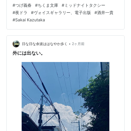
イトルにする良い言葉を探している。 だが、未だ見つか
#
つげ義春
#
ちくま文庫
#
ミッドナイトタクシー
らず。 写真がダメだからか？ ・・・んなこたあ、ない。
#
夜ドラ
#
ヴォイスギャラリー、電子出版
#
酒井一貴
そう思いたい。 写真の編集も、連日、繰り返している。
#
Sakai Kazutaka
これまでの写真を取っ替え引っ替え探しては、当てはめ
ている。 上の写真は、ずっと…
•
日な日な余波ははなやか歩く
2ヶ月前
外には出ない。