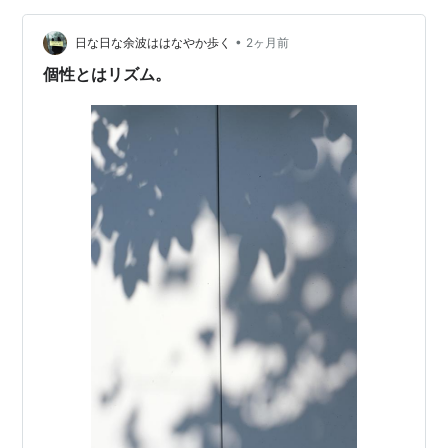
な…
•
日な日な余波ははなやか歩く
2ヶ月前
個性とはリズム。