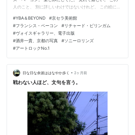
人のこと、 別に詳しいわけではないけれど。 この絵に
は、金色の額がよく似合ってる、 そう思いました。 この
#
YBA＆BEYOND
#
京セラ美術館
展覧会の全部を鵜呑みにして 自分の作品制作に反映でき
#
フランシス・ベーコン
#
リチャード・ピリンガム
るほど、 僕は若くもないのだけど、 元はとりたいという
#
ヴォイスギャラリー、電子出版
貧乏根性は持っている。 ポップとは良いものだ。 その裏
#
酒井一貴、京都の写真
#
ソニーロリンズ
の毒が浮き立つのが良い。 90年代という時間。 そうだ
#
アートロックNo.1
ったのか。 20代の僕は自分のことで精一杯だったな。 あ
の…
•
日な日な余波ははなやか歩く
2ヶ月前
戦わない人ほど、文句を言う。