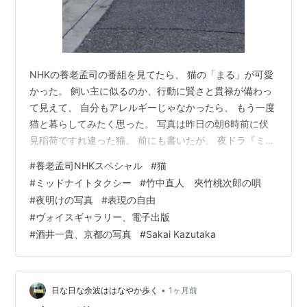
NHKの養老孟司の番組を見てたら、 猫の「まる」が可愛
かった。 飼い主に似るのか、行動に賢さと貫禄が備わっ
て見えて、 自分もアレルギーじゃなかったら、 もう一度
猫と暮らしてみたく思った。 写真は昨日の朝6時前に伏
見稲荷ですれ違った猫。 前にも書いたが、 夜ドラ『ミッ
ドナイトタクシー』を好きで観ている。 嘘の中に真実ら
#
養老孟司NHKスペシャル
#
猫
しさがある。 だから面白い。 『あららぎしょうこ』を演
#
ミッドナイトタクシー
#
竹中直人 夾竹桃次郎の唄
じる古川琴音って人、 顔はもちろん知っていたが、 今初
#
夜明けの写真
#
表現の自由
めて名前まで覚えた。 この人の雰囲気が全てをOKにして
#
ヴォイスギャラリー、電子出版
いるっていうくらい。 いやあ。すごい。 竹中直人を久し
#
酒井一貴、京都の写真
#
Sakai Kazutaka
ぶり見てみようと思って、 なんとなく見始めたら、正
解！ 最近の唯一…
•
日な日な余波ははなやか歩く
1ヶ月前