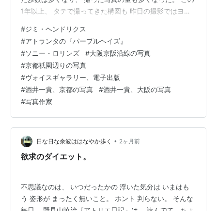
1年以上、 タテで撮ってきた構図も 昨日の撮影ではヨコ
の構図が戻ってきたりして、 時の流れに身をまかせれ
#
ジミ・ヘンドリクス
ば、 自分自身も自然に変わっていく。 無理しないで、ご
#
アトランタの『パープルヘイズ』
機嫌さんに。 自分のことが嫌になることもあるけど、 表
#
ソニー・ロリンズ
#
大阪京阪沿線の写真
現というものは、 ずっとそういう戦い、せめぎ合いを繰
#
京都祇園辺りの写真
り返すもの。 ジミヘン ですら、 もうウンザリって感じ
#
ヴォイスギャラリー、電子出版
が 映像を見ると伝わってくる。 上の写真みたいに 路…
#
酒井一貴、京都の写真
#
酒井一貴、大阪の写真
#
写真作家
•
日な日な余波ははなやか歩く
2ヶ月前
欲求のダイエット。