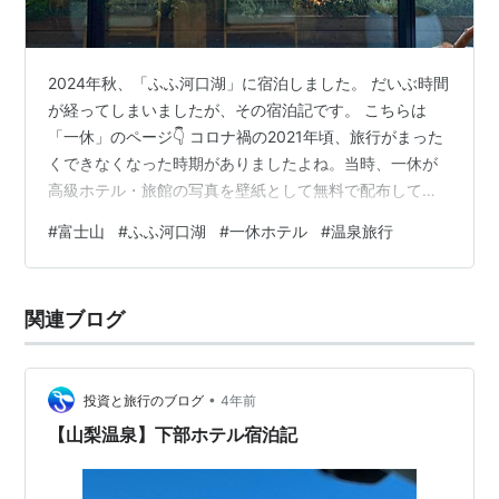
2024年秋、「ふふ河口湖」に宿泊しました。 だいぶ時間
が経ってしまいましたが、その宿泊記です。 こちらは
「一休」のページ👇 コロナ禍の2021年頃、旅行がまった
くできなくなった時期がありましたよね。当時、一休が
高級ホテル・旅館の写真を壁紙として無料で配布してく
れていました。 私が愛用していたのが、こちらの緑あふ
#
富士山
#
ふふ河口湖
#
一休ホテル
#
温泉旅行
れる「ふふ河口湖」のラウンジの写真。 オンラインミー
ティングのときに、これを壁紙として使い、バカンス気
分を味わっていました。「いつか、こんな素敵なリゾー
関連ブログ
トホテルに泊まりたい……！」と夢見ていました。 そし
て、時は流れ……。 Webマガジン「カエライフ」（運
営：株式会社ホンダアクセス様）…
•
投資と旅行のブログ
4年前
【山梨温泉】下部ホテル宿泊記