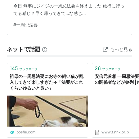
今日 無事にジイジの一周忌法要を終えました 旅行に行っ
てる感じ？早く帰ってきて…な感じ…
#
一周忌法要
ネットで話題
もっと見る
145
26
ブックマーク
ブックマーク
祖母の一周忌法要にお寺の飼い猫が乱
安倍元首相 一周忌法要
入してきて楽しすぎた→「法要がこれ
の関係者などが参列 | 
くらいゆるいと良い」
posfie.com
www3.nhk.or.jp