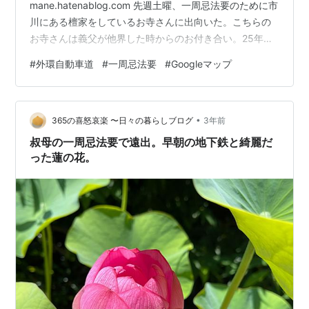
mane.hatenablog.com 先週土曜、一周忌法要のために市
川にある檀家をしているお寺さんに出向いた。こちらの
お寺さんは義父が他界した時からのお付き合い。25年以
上前のことだ。その頃はまだ外環自動車道も整備されて
#
外環自動車道
#
一周忌法要
#
Googleマップ
おらず、千葉の自宅から京葉道路で市川ICまで行った
ら、あとはひたすら下道を進んで、およそ1時間ほどの行
程だった。今は京葉ジャンクションで外環（C3）に合
•
流、松戸ICで降りれば、そこからおよそ5分ほどで到着。
365の喜怒哀楽 〜日々の暮らしブログ
3年前
初めての道だったが、四年ぶりの国内旅行（一日目）の
叔母の一周忌法要で遠出。早朝の地下鉄と綺麗だ
ときと同様にGoogleマップに…
った蓮の花。