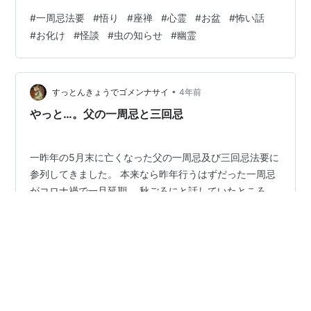
にコロナも重なって、 母と、妹家族と、叔母のみの、つ
#
一周忌法要
#
悟り
#
座禅
#
心霊
#
お盆
#
怖い話
つましい法要となった。 お坊さんに来てもらい、お経を
#
お化け
#
怪談
#
虫の知らせ
#
幽霊
あげてもらうのだが、 これがまるまる一時間くらい続
き、その後墓前でも、 炎天下の中、３０分くらい読経を
してもらった。 以前の僕だったら 「もうこの坊主、念仏
長いねん！」 と思っていただろうが、今回は、首から上
•
すっとんきょうでゴメンナサイ
4年前
に、 読経の音そのものの在り…
やっと…。父の一周忌と三回忌