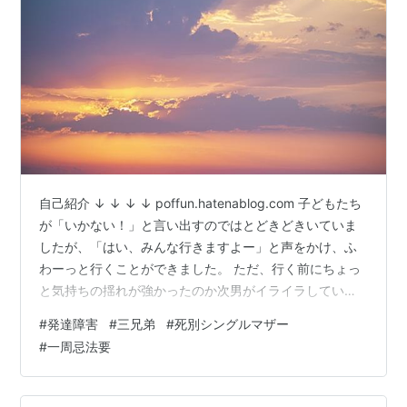
自己紹介 ↓ ↓ ↓ ↓ poffun.hatenablog.com 子どもたち
が「いかない！」と言い出すのではとどきどきいていま
したが、「はい、みんな行きますよー」と声をかけ、ふ
わーっと行くことができました。 ただ、行く前にちょっ
と気持ちの揺れが強かったのか次男がイライラしていま
したがね…。 大きなお寺に私と息子たち、あと義理父母
#
発達障害
#
三兄弟
#
死別シングルマザー
だけの参列でした。 遠くにセミの声がしているなぁと思
#
一周忌法要
いながら、一生懸命に渡されたお教を読む長男と『え？
今どこ？』って顔している次男、『ぼく、そんなに早く
ひらがな読めませんけど』の三男と一緒に過ごしまし