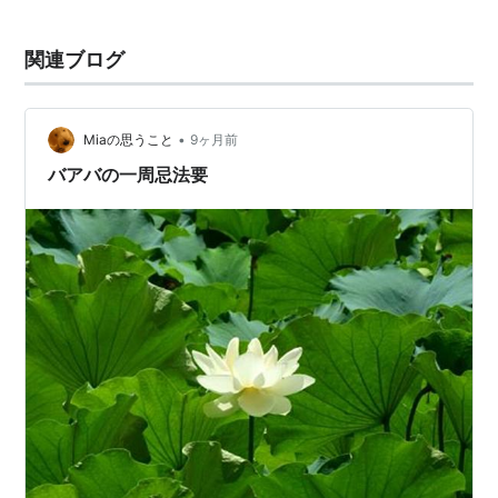
関連ブログ
•
Miaの思うこと
9ヶ月前
バアバの一周忌法要