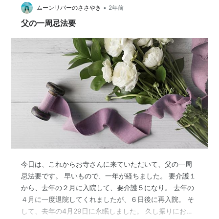
た。 三者三様。 三男は読めないけど読みたい思いが強く
•
ムーンリバーのささやき
2年前
て、一人だけ…
父の一周忌法要
今日は、これからお寺さんに来ていただいて、父の一周
忌法要です。 早いもので、一年が経ちました。 要介護１
から、去年の２月に入院して、要介護５になり。 去年の
４月に一度退院してくれましたが、６日後に再入院。 そ
して、去年の4月29日に永眠しました。 久し振りにお仏