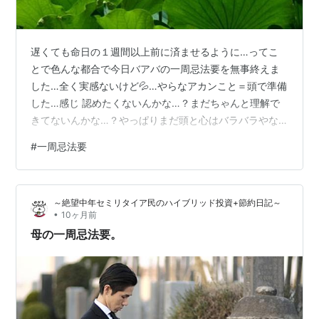
遅くても命日の１週間以上前に済ませるように…ってこ
とで色んな都合で今日バアバの一周忌法要を無事終えま
した…全く実感ないけど💦…やらなアカンこと＝頭で準備
した…感じ 認めたくないんかな…？まだちゃんと理解で
きてないんかな…？やっぱりまだ頭と心はバラバラやな
💧
#
一周忌法要
～絶望中年セミリタイア民のハイブリッド投資+節約日記～
•
10ヶ月前
母の一周忌法要。