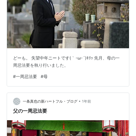
どーも。 失望中年ニートです(｀･ω･´)ｷﾘｯ 先月、母の一
周忌法要を執り行いました。
#
一周忌法要
#
母
•
一条真也の新ハートフル・ブログ
1年前
父の一周忌法要