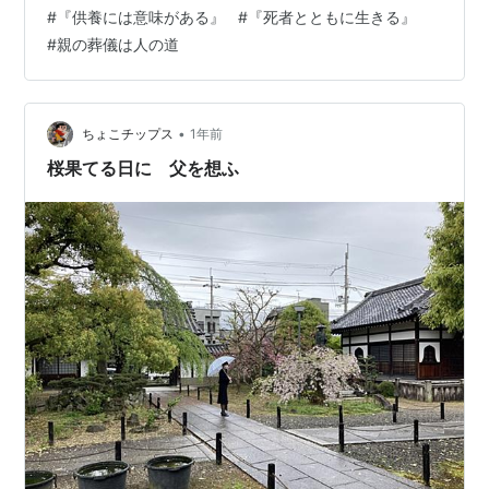
グラスを取りました。思ったよりも傷が目立たないよう
#
『供養には意味がある』
#
『死者とともに生きる』
なので安心しました。今日は六輝が大安で、さらに大明
#
親の葬儀は人の道
日と母倉日が重なった大大大吉日だそうです。さすが、
佐久間進は”ミスター冠婚葬祭”です。心配していた雨も上
がりました。さすがは‟太陽を追う男”です…
•
ちょこチップス
1年前
桜果てる日に 父を想ふ