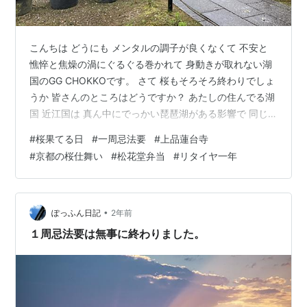
こんちは どうにも メンタルの調子が良くなくて 不安と
憔悴と焦燥の渦にぐるぐる巻かれて 身動きが取れない湖
国のGG CHOKKOです。 さて 桜もそろそろ終わりでしょ
うか 皆さんのところはどうですか？ あたしの住んでる湖
国 近江国は 真ん中にでっかい琵琶湖がある影響で 同じ
近畿の中でも気温が低く 若干、桜が遅咲きなのですが そ
#
桜果てる日
#
一周忌法要
#
上品蓮台寺
れでも、もう満開は現時点で（15日） 海津大崎と後一箇
#
京都の桜仕舞い
#
松花堂弁当
#
リタイヤ一年
所くらいみたいで 段々とは桜モードです。 そういえば、
先日『報道ステーション』で 三井寺の夜桜の中継してい
たなぁ。 あそこや、琵琶湖疏水沿いの桜はなかなか見事
でね 昔 お方様と何回か言った思い出の場所です。 さ
•
ぽっふん日記
2年前
て、お隣…
１周忌法要は無事に終わりました。