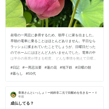
叔母の一周忌に参席するため、朝早くに家を出ました。
早朝の電車に乗ることはほとんどありません。平日なら
ラッシュに揉まれていたことでしょうが、日曜日だった
のでホームにはほとんど人がいませんでした。電車の中
は半分の座席が埋まる程度。 どんな事情を抱えて日曜日
の朝、電車に乗っているのか、興味深くもあり。。。 た
#
日記
#
一周忌法要
#
蓮の花
#
地下鉄
#
日曜の朝
まに違った時間、違った場所に行くと、なんとなく新鮮
#
暮らし
#
50代
な気持ちになります。 とてもお天気のよい一日で。暑い
中、喪服を着て動くのはとても疲れました。 お寺の中は
エアコンがきいていて快適だったのが救いで、長いお経
•
香港さんといっしょ！ー純粋非二元で目醒めを生きるー
4
と説法にも、落ち着いて耳を傾けることができました。
年前
お寺のそばで綺麗な蓮の花が咲いていました…
成仏してる？