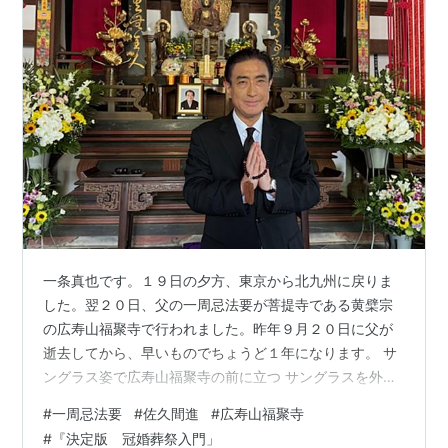
一条真也です。１９日の夕方、東京から北九州に戻りま
した。翌２０日、父の一周忌法要が菩提寺である黄檗宗
の広寿山福聚寺で行われました。昨年９月２０日に父が
逝去してから、早いものでちょうど１年になります。 サ
ングラス姿で広寿山福聚寺の前に立つ サングラスを外し
て合掌 霰粒腫の手術後で目に傷があるため、ずっとサン
#
一周忌法要
#
佐久間進
#
広寿山福聚寺
グラスを外さなかったのですが、お寺の前で久々にサン
#
『決定版 冠婚葬祭入門」