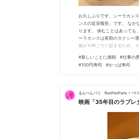
お久しぶりです、シーラカンス
ンスの近況報告」です。 なか
ります。 休むことはあっても
ーラカンスは夜勤のタクシー運
族が６時ごろに起きるため、
す。 家族を送り出したら私は
#
新しいことに挑戦
#
仕事の
しても生活がすれ違いになり
#
100円寿司
#
かっぱ寿司
っています。 ■「仕事の愚痴
•
るんぺんパリ RunPenParis
1年
映画「35年目のラブレ