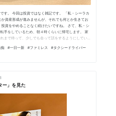
です。 今回は投資ではなく雑記です。 「私・シーラカ
なか資産形成が進みませんが、それでも何とか生きてお
、投資をやめることなく続けたいですね。 さて、私・シ
転手をしているため、朝４時くらいに帰宅します。 家
それまで待って、少しでも会って話をするようにしていま
寝る・・・という感じですね。 夜勤をやっているとどう
愚痴
#
一日一新
#
ファミレス
#
タクシードライバー
がちですから、平日に少しでも会って話すのは重要だと思
ばかり」と さて、最…
前
ター」を見た