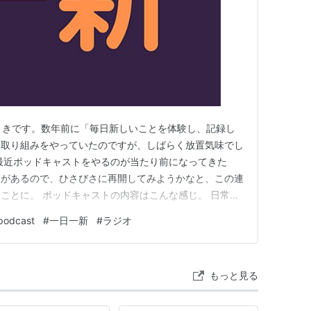
ねじまきです。数年前に「毎日新しいことを体験し、記録し
な取り組みをやっていたのですが、しばらく放置気味でし
og.com 最近ポッドキャストをやるのが当たり前になってきた
組があるので、ひさびさに再開してみようかなと、この連
ことに。 ポッドキャストの内容はこんな感じ。 日常生
り返り、映画や音楽、スポーツ、読書、インターネットの
podcast
#
一日一新
#
ラジオ
が独自の視点で5分ほどの雑談をお届けします。 ポッド
もっと見る