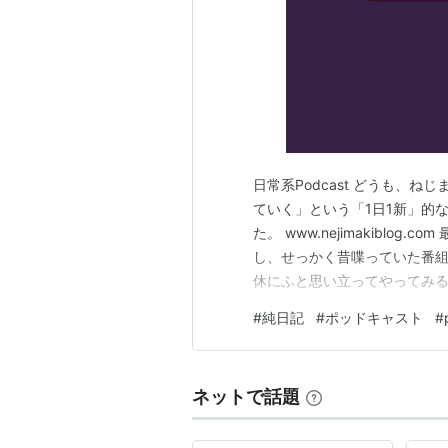
日常系Podcast どうも、
ていく」という「1日1新」的
た。 www.nejimakibl
し、せっかく昔喋っていた番
休にふと思い立ってやってみる
活で感じたことや、一日の振
#
純日記
#
ポッドキャスト
#
話題、海外ニュースなど、ゲイ
キャストの方針として、な…
ネットで話題