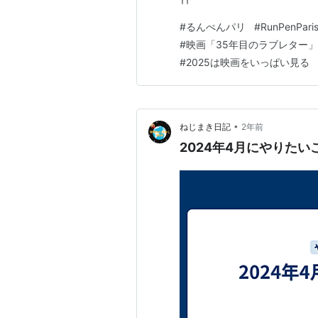
11
#
るんぺんパリ
#
RunPenPari
#
映画「35年目のラブレター
#
2025は映画をいっぱい見る
•
ねじまき日記
2年前
2024年4月にやりたい