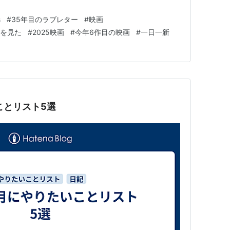
s
#
35年目のラブレター
#
映画
」を見た
#
2025映画
#
今年6作目の映画
#
一日一新
ことリスト5選