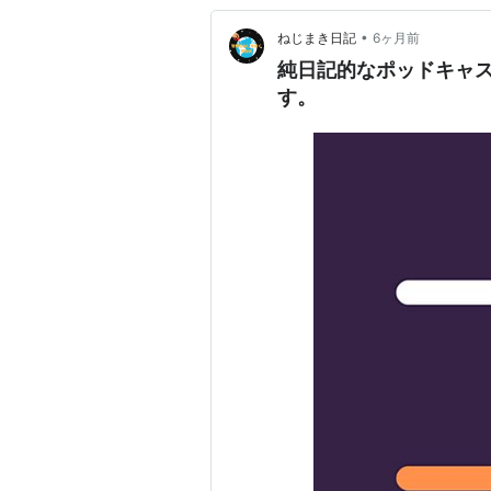
•
ねじまき日記
6ヶ月前
純日記的なポッドキャ
す。