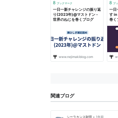
8
8
ブックマーク
ブ
一日一新チャレンジの振り返
一日
り(2023年)@マストドン -
す i
世界のねじを巻くブログ
巻く
www.nejimakiblog.com
w
関連ブログ
•
シーラカンス財団
1年前