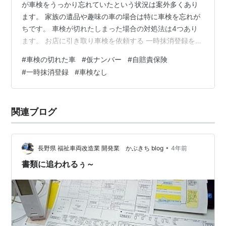
が車検をうっかり忘れていたという状況は案外多くあり
ます。 家族の遺品や趣味の車の場合は特に車検を忘れが
ちです。 車検が切れたしまった場合の対処法は4つあり
ます。 お店に引き取り車検を依頼する 一時抹消登録をす
る 売却する 仮ナンバーを取得しユーザー車検を行う 車
#
車検の切れた車
#
仮ナンバー
#
自賠責保険
検が切れて絶望的な気分になる気持ちなる方もいるかと
#
一時抹消登録
#
車検なし
思いますが対応策は意外と多くあります。 日常的に使用
する自動車の車検が切れてしまった場合の対応策は
「１」。 長期に使用していない車の車検が切れてしまっ
関連ブログ
た時の対応策は「2」 をオススメします。 勘違いされが
ちですが車検が切れた車を所有して…
•
長野県 福祉車両改造業 開発業 かぶきち blog
4年前
書類に追われるぅ～