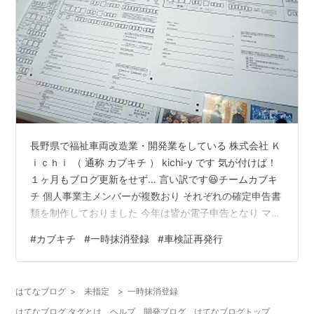
長野県で福祉車両改造業・開発業をしている 株式会社 Ｋ
ｉｃｈｉ （ 通称 カブキチ ） kichi-y です 気が付けば！
１ヶ月もブログ更新をせず… 言い訳です😆チームカブキ
チ 個人事業主メンバーが複数おり それぞれの確定申告書
類を制作しておりました 今年は皆が電子申告となり マイ
ナンバーカードで簡単申告 混んでいる税務署へ出向かず
#
カブキチ
#
一時抹消登録
#
車検証再発行
とも 土・日曜日を気にせずに申告できました✨ ちゃんと
申告ちゃんと納税のチームカブキチです 書類と言えば！
昨日は お昼ご飯を食べ損ねる程 書類に追われておりまし
はてなブログ
>
未指定
>
一時抹消登録
た😓 社用車を一時抹消登録しようと 準備をしていたので
はてなブログ タグとは
ヘルプ
開発ブログ
はてなブログトップ
すが… 車検証が無い事に当日（ 火曜日 ）気が付き…