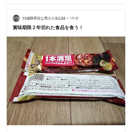
似通った赤とシルバーで、いずれもたんぱく質が15ℊ、そ
していずれもチョコ味のものになります。 目次 プロテイ
ンバー 類似3種食べ比べ １．一本満足バー プロテイン チ
•
35歳限界説な男の人生記録
1年前
ョコ ２．トップバリュ …
賞味期限２年切れた食品を食う！