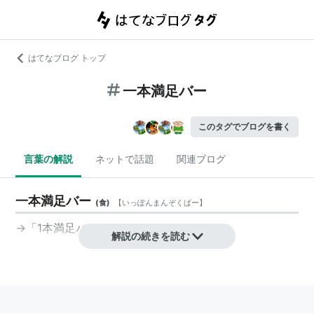
はてなブログ トップ
一本満足バー
このタグでブログを書く
言葉の解説
ネットで話題
関連ブログ
一本満足バー
(
食
)
【
いっぽんまんぞくばー
】
→「
1本満足バー
」
解説の続きを読む