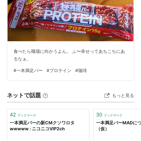
食べたら職場に向かうよん。 ふ〜幸せってあちこちにあ
るなぁ。
#
一本満足バー
#
プロテイン
#
珈琲
ネットで話題
もっと見る
42
30
ブックマーク
ブックマーク
一本満足バーの新CMクソワロタ
一本満足バーMADについ
wwwww : ニコニコVIP2ch
（仮）