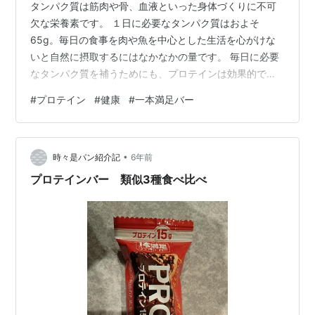
タンパク質は筋肉や骨、血液といった身体づくりに不可
欠な栄養素です。 １日に必要なタンパク質はおよそ
65g。毎日の食事を肉や魚を中心とした生活を心がけな
いと自然に摂取するにはなかなかの量です。 毎日に必要
なタンパク質を補うためにも、プロテインは効果的であ
ると言える。 筋トレをしている人ならたいして苦でもな
#
プロテイン
#
健康
#
一本満足バー
いかもしれないが、そうでもない人からしたらなかなか
ハードルが高いのも現状です。 そんな時に僕がオススメ
するのは、こちらのプロテインバーです。 プロテインバ
•
ーは簡単に言えばタンパク質を多く含んだ腹持ちのいい
時々是パン紹介記
6年前
お菓子！ 手軽で 美味しくて 高タンパク 飲むプロテイン
プロテインバー 類似3種食べ比べ
より食べるプロテインが好きな僕が行き…