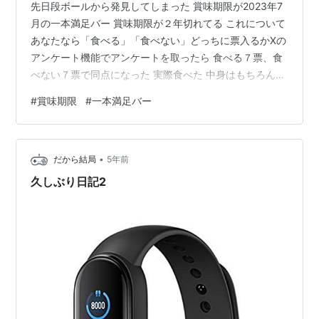
先日段ボールから発見してしまった 賞味期限が2023年7
月の一本満足バー 賞味期限が２年切れてる これについて
あなたなら「食べる」「食べない」どっちに票入るかXの
アンケート機能でアンケートを取ったら 食べる７票、食
べない７票で同点になった 実際食べた 中身はもちろん
2023年7月賞味期限の一本満足バー 古いチョコは表面が
#
賞味期限
#
一本満足バー
白くなりがちですが、これは表面が白くなってなかった
表面も中身も見た目は普通 食べてみるとチョコレートの
風味は落ちてるんですが、傷んでる食品特有の苦みや酸
•
味が無かった 中のシリアル部分がヘナヘナでなく、ちゃ
だから結局
5年前
んとした食感が残ってました 賞味期限以内の製品との違
久しぶり日記2
いはチョコの風味が落…