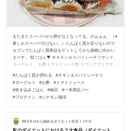
またまたスーパーから卵がなくなってる。のぉぉぉ。（※
夜しかスーパー行けない。）たんぱく質が足りないので
セブンでたんぱく質商品をゲットしてから箱根に向かい
まーす。 朝ごはん▼ ☆キチン＆スパイシーチリサンド、
ヨーグルト、 お酢トマトジュース割 セブンアプリでサン
ドイッチ類が30円オフのクーポン出てた。朝ごはんが一
#
たんぱく質が摂れる
#
チキン＆スパイシーチリ
気に豪華♡ヨーグルトも凄いで水切りして濃厚だしバナ
#
ヨーグルト
#
お酢
#
トマトジュース
ナ味のプロテイントッピングしてるからむしろ朝からた
#
炊き込みごはん
#
納豆
#
一本満足バー
んぱく質過多で逆に体に悪くね？(ﾟ∀ﾟ)ｱﾋｬ 昼休憩 1回め
#
プロテイン
#
シナモン珈琲
▼ ☆炊き込みごはん、納豆、お酢トマトジュース割 お酢
のトマトジュース割いいよ、いいかも！ずっと立ちっぱ
なしでも足が疲れにくく…
•
99.0キロから始めるダイエット生活
5年前
私のダイエットにおける２大食品（ダイエット