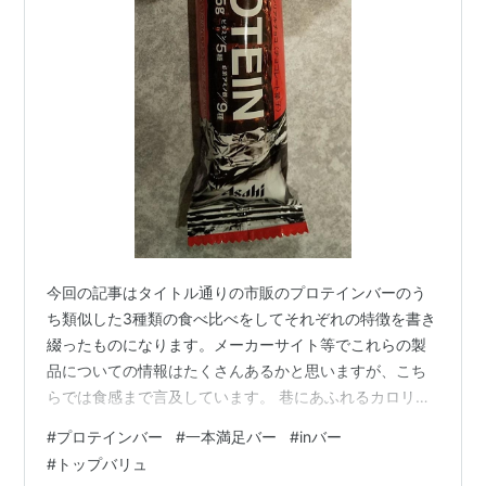
今回の記事はタイトル通りの市販のプロテインバーのう
ち類似した3種類の食べ比べをしてそれぞれの特徴を書き
綴ったものになります。メーカーサイト等でこれらの製
品についての情報はたくさんあるかと思いますが、こち
らでは食感まで言及しています。 巷にあふれるカロリー
メイト、inゼリー、ソイジョイ等の手軽に食べられる栄養
#
プロテインバー
#
一本満足バー
#
inバー
食品（お菓子等）。私も良く食べる方ですが、今回は下
#
トップバリュ
記3種類の食べ比べをしました。 いずれもパッケージが