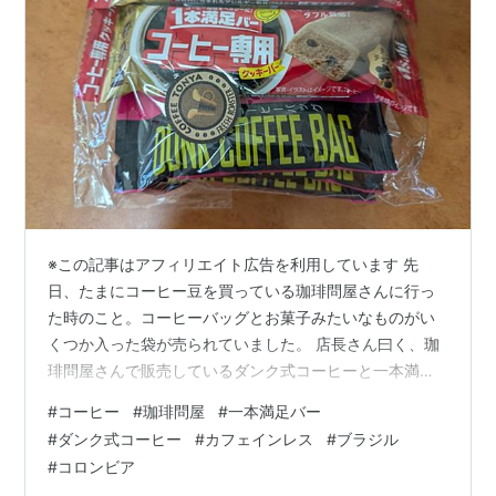
※この記事はアフィリエイト広告を利用しています 先
日、たまにコーヒー豆を買っている珈琲問屋さんに行っ
た時のこと。コーヒーバッグとお菓子みたいなものがい
くつか入った袋が売られていました。 店長さん曰く、珈
琲問屋さんで販売しているダンク式コーヒーと一本満足
バーをセットにしたもので、値段もお得なのだとか。
#
コーヒー
#
珈琲問屋
#
一本満足バー
「お得」という言葉につられて、つい買ってしまいまし
#
ダンク式コーヒー
#
カフェインレス
#
ブラジル
た。 ダンク式コーヒーと１本満足バーが３個ずつ入って
#
コロンビア
いました。 ダンク式コーヒーは珈琲問屋さんのオリジナ