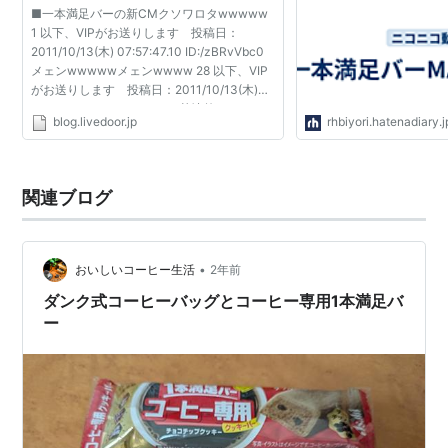
■一本満足バーの新CMクソワロタwwwww
1 以下、VIPがお送りします 投稿日：
2011/10/13(木) 07:57:47.10 ID:/zBRvVbc0
メェンwwwwwメェンwwww 28 以下、VIP
がお送りします 投稿日：2011/10/13(木)
08:51:58.58 ID:eMr4Lal20 基地外じみててワ
blog.livedoor.jp
rhbiyori.hatenadiary.j
ロタｗｗｗｗｗｗ 4 以下、VIPがお送りしま
す 投稿日：2011/10/13(木) 07:58:...
関連ブログ
•
おいしいコーヒー生活
2年前
ダンク式コーヒーバッグとコーヒー専用1本満足バ
ー