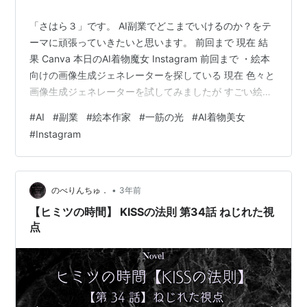
「さはら３」です。 AI副業でどこまでいけるのか？をテ
ーマに頑張っていきたいと思います。 前回まで 現在 結
果 Canva 本日のAI着物魔女 Instagram 前回まで ・絵本
向けの画像生成ジェネレーターを探している 現在 色々と
画像生成ジェネレーターを試してみましたが すごい絵柄
ばかりで、自分の求めている絵柄ではないものばかり＆
#
AI
#
副業
#
絵本作家
#
一筋の光
#
AI着物美女
無料で生成できる枚数があまり多くなく、たくさん試す
#
Instagram
ことができませんでした。 やはり、沢山の方が紹介して
いるモノがやはり便利という事がわかりました。 結果 と
いう訳で、現在絵本向けの画像は Canva Canva （紹介
リンク：https://www.canva.c…
•
のべりんちゅ．
3年前
【ヒミツの時間】 KISSの法則 第34話 ねじれた視
点