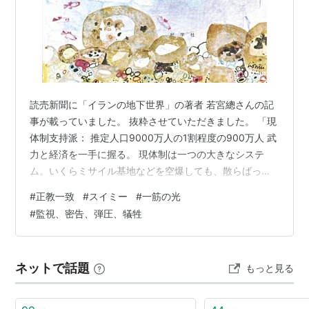
読売新聞に「イランの地下世界」の著者 若宮總さんの記
事が載っていました。 抜粋させていただきました。 「現
体制支持派： 推定人口9000万人の1割程度の900万人 武
力と経済を一手に握る。 現体制は一つの大きなシステ
ム。いくらミサイル基地などを空爆しても、散らばって
いる体制派の壊滅は難しい。 政教一致： 神を後ろ盾にし
#
正教一致
#
スイミー
#
一筋の光
た政治に不信感が募ることで、宗教の権威も失墜してし
#
監視、密告、弾圧、犠牲
まう。 一般国民の思い： 監視、密告、弾圧、犠牲、を強
いている現体制。 体制が王制派などの反体制派はみな理
想が高く、異論がを認めない傾向が強い。この体制も独
ネットで話題
もっと見る
裁になると思う。イスラムに対しては、復讐心から徹底
的に弾圧するはずだ。順法…