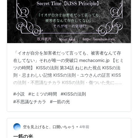
「イオが自分を加害者だって言っても、被害者なんて存
在してない」それが唯一の突破口 mechacomic.jp 【ヒミ
ツの時間】 KISSの法則 第34話 ねじれた視点 KISSの法
則・忌まわしい記憶 KISSの法則・ユウさんの証言 KISS
の法則・不思議なチカラ KISSの法則・傷ついた先に…
KISSの法則・一筋の光 KISSの法則・心に響く想い KISS
#
小説
#
ヒミツの時間
#
KISSの法則
の法則・ヒミツの扉 【ヒミツの時間】 KISSの法則 第34
#
不思議なチカラ
#
一筋の光
話 ねじれた視点 KISSの法則・忌まわしい記憶 「イオは
ね。 あの日、尋常じゃなかった。 21年前の、あの朝。
登校前から、ひどくだるそうで。 出かける時、“あのオン
ナ”がしつこ…
•
空を見上げると、口開いちゃう
4年前
一筋の光