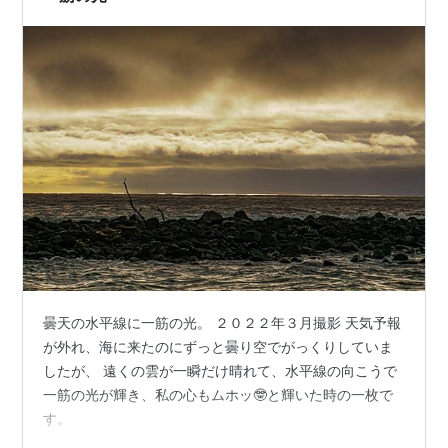
曇天の水平線に一筋の光。 ２０２２年３月撮影 天気予報
が外れ、海に来たのにずっと曇り空でがっくりしていま
したが、 遠くの雲が一瞬だけ晴れて、水平線の向こうで
一筋の光が輝き、私の心もムホッ🤓と輝いた時の一枚で
す。