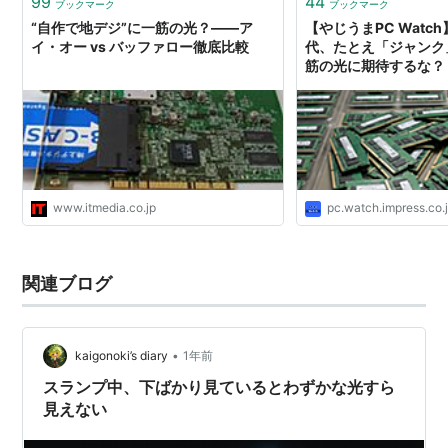
99
44
ブックマーク
ブックマーク
“自作で地デジ”に一筋の光？――ア
【やじうまPC Watc
イ・オー vs バッファロー徹底比較
代、たとえ「ジャンク
筋の光に期待するな？
www.itmedia.co.jp
pc.watch.impress.co.
関連ブログ
•
kaigonoki’s diary
1年前
スランプ中、下ばかり見ているとわずかな光すら
見えない