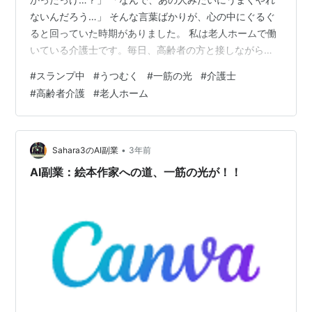
ないんだろう…」 そんな言葉ばかりが、心の中にぐるぐ
ると回っていた時期がありました。 私は老人ホームで働
いている介護士です。毎日、高齢者の方と接しながら、
笑ったり、悩んだり、必死で日々を積み重ねています。
#
スランプ中
#
うつむく
#
一筋の光
#
介護士
でもどんなに経験を重ねても、「心がついていかない」
#
高齢者介護
#
老人ホーム
時期というのは、どうしてもあるものです。 うまく動け
ない。気持ちが沈む。失敗が増える。周囲の視線ばかり
が気になって、自分を責めてばかり…。 これは、数か月
前の私の姿そのものでした。 「スランプ」という名の、
•
Sahara3のAI副業
3年前
出口のないトンネル 人は誰しも、調…
AI副業：絵本作家への道、一筋の光が！！