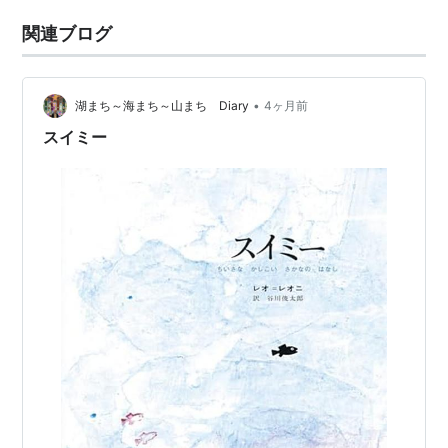
関連ブログ
•
湖まち～海まち～山まち Diary
4ヶ月前
スイミー