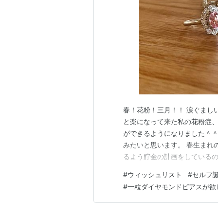
春！花粉！三月！！ 涙ぐまし
と楽になって来た私の花粉症
ができるようになりました＾＾
みたいと思います。 春生まれ
るよう貯金の計画をしている
になります＾＾ この二大イベ
#
ウィッシュリスト
#
セルフ
る最も楽しいものとなっており
#
一粒ダイヤモンドピアスが欲
があると選べるお品の幅も広が