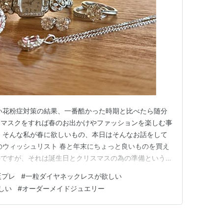
い花粉症対策の結果、一番酷かった時期と比べたら随分
、マスクをすれば春のお出かけやファッションを楽しむ事
 そんな私が春に欲しいもの、本日はそんなお話をして
のウィッシュリスト 春と年末にちょっと良いものを買え
のですが、それは誕生日とクリスマスの為の準備という事
ントは、日々の節約で捻り出したヘソクリ等を大放出す
誕プレ
#
一粒ダイヤネックレスが欲しい
ます為、毎年気合を込めて挑みます。 まとまった資金
しい
#
オーダーメイドジュエリー
りますので、節約の成績が…