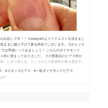
お話しです＾＾ Instagramよりリクエストを頂きまし
気ままに掘り下げて参る所存でございます。 Dさんリク
 では早速いってみましょう！ こちらのダイヤモンド
ス枠に留まっておりました。 その既製品のピアス枠か
り枠」に作り替える、というのは大変勇気の要る選択で、
ました。 モヤモヤしている理由は、このような感じで
ス
#
スタッズピアス
#
一粒ダイヤモンドピアス
相性が悪くて落としそうで怖い 絶対に落としてはならない
しい
ないキャ…