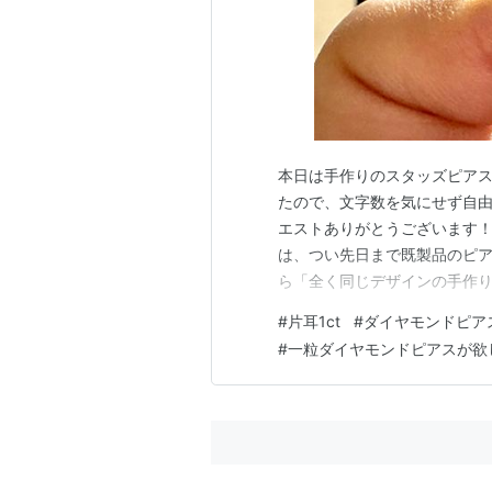
本日は手作りのスタッズピアスの
たので、文字数を気にせず自由
エストありがとうございます！
は、つい先日まで既製品のピア
ら「全く同じデザインの手作
だいぶ長い事モヤモヤしており
#
片耳1ct
#
ダイヤモンドピア
す。 1. 落ちないキャッチと
#
一粒ダイヤモンドピアスが欲
高価なタイプのピアスは、落ち