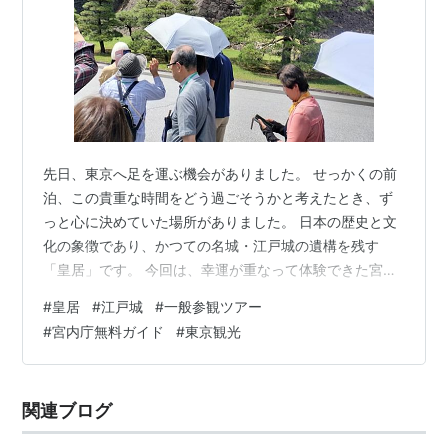
先日、東京へ足を運ぶ機会がありました。 せっかくの前
泊、この貴重な時間をどう過ごそうかと考えたとき、ず
っと心に決めていた場所がありました。 日本の歴史と文
化の象徴であり、かつての名城・江戸城の遺構を残す
「皇居」です。 今回は、幸運が重なって体験できた宮内
庁の「一般参観ガイドツアー」の模様を、余すことなく
#
皇居
#
江戸城
#
一般参観ツアー
レポートします！ ◆ 奇跡の当日滑り込み！でも、これか
#
宮内庁無料ガイド
#
東京観光
ら行く人への忠告 皇居では、宮内庁の職員さんが境内を
案内してくれる、素晴らしい無料の「一般参観ツアー」
が開催されています。 これには「事前予約」と「当日受
関連ブログ
付」の2つのルートがあるのですが、私は今回、本当に運
良く当日受付の狭き門に滑り込むことが…