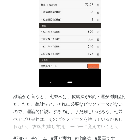
結論から言うと、 七並べは、攻略法が6割・運が3割程度
だ。ただ、統計学と、それに必要なビックデータがない
ので、理論的に説明するのは、まだ難しいだろう。七並
べアプリ会社は、そのビッグデータを持っているかもし
れない。 攻略法(勝ち方)を、一つ一つ覚えていくと良い
だろう。高い勝率のやり方をご存知でしょうか？ 最初
#
7並べ
#
ゲーム
#
運と実力
#
攻略法
#
最高です