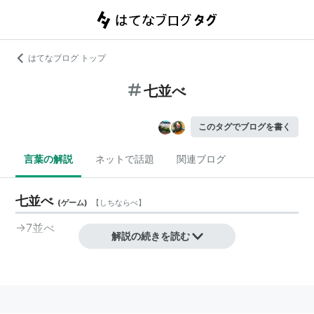
はてなブログ トップ
七並べ
このタグでブログを書く
言葉の解説
ネットで話題
関連ブログ
七並べ
(
ゲーム
)
【
しちならべ
】
→
7並べ
解説の続きを読む