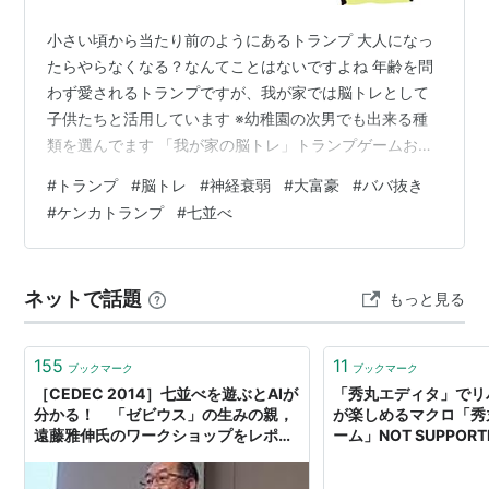
小さい頃から当たり前のようにあるトランプ 大人になっ
たらやらなくなる？なんてことはないですよね 年齢を問
わず愛されるトランプですが、我が家では脳トレとして
子供たちと活用しています ※幼稚園の次男でも出来る種
類を選んでます 「我が家の脳トレ」トランプゲームおす
すめ5選 ババ抜き 神経衰弱 大富豪 七並べ ケンカトラン
#
トランプ
#
脳トレ
#
神経衰弱
#
大富豪
#
ババ抜き
プ（戦争） まとめ ババ抜き （※写真はイメージです）
#
ケンカトランプ
#
七並べ
☆point☆ 観察力の向上 記憶力の向上 戦略的思考 コミュ
ニケーションスキル 💡他のプレイヤーが引いたカードや
自分の手札を覚えることで短期記憶を鍛えられ、相手の
ネットで話題
もっと見る
表情や動きを観察し、洞察力や判断力が磨かれます。 神
経衰弱 （※…
155
11
ブックマーク
ブックマーク
［CEDEC 2014］七並べを遊ぶとAIが
「秀丸エディタ」でリ
分かる！ 「ゼビウス」の生みの親，
が楽しめるマクロ「秀
遠藤雅伸氏のワークショップをレポー
ーム」NOT SUPPORT
ト