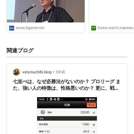
www.4gamer.net
forest.watch.impress.
関連ブログ
•
verymuch8’s blog
5年前
七並べは、なぜ必勝法がないのか？ プロリーグ ま
た、強い人の特徴は、性格悪いのか？ 更に、戦術
とコツで、最強最高ランクになれるのか？ 最後
に、ゲームはどう人生に活かせばいいか？