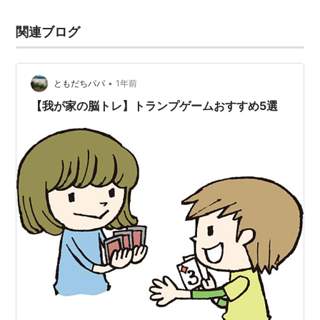
関連ブログ
•
ともだちパパ
1年前
【我が家の脳トレ】トランプゲームおすすめ5選