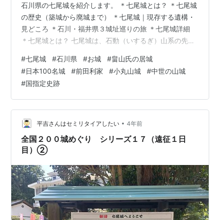
石川県の七尾城を紹介します。 ＊七尾城とは？ ＊七尾城
の歴史（築城から廃城まで） ＊七尾城｜現存する遺構・
見どころ ＊石川・福井県３城址巡りの旅 ＊七尾城詳細
＊七尾城とは？ 七尾城は、石動（いするぎ）山系の先端
部、急峻な尾根筋に築かれた典型的な中世の山城です。
#
七尾城
#
石川県
#
お城
#
畠山氏の居城
室町時代に約150年余の間、能登の守護・畠山氏の居城で
#
日本100名城
#
前田利家
#
小丸山城
#
中世の山城
した。 標高約300mの七つの尾根に、本丸をはじめいく
#
国指定史跡
つもの曲輪が配されていたので「七尾」城と呼ばれたと
いわれています。 難攻不落の堅城です。 薄い石板に「七
尾城址」と刻まれた石碑はとても立派なものですよ。 本
丸をは…
•
平吉さんはセミリタイアしたい
4年前
全国２００城めぐり シリーズ１７（遠征１日
目）②