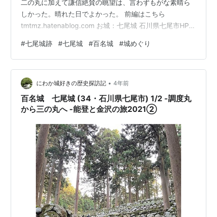
二の丸に加えて謙信絶賛の眺望は、言わずもがな素晴ら
しかった。晴れた日でよかった。 前編はこちら
tmtmz.hatenablog.com お城：七尾城 石川県七尾市HP：
七尾城跡について - 七尾城史資料館・懐古館情報訪問
#
七尾城跡
#
七尾城
#
百名城
#
城めぐり
日：2016年8月、2021年11月 訪問記 二の丸 温井屋敷 桜
馬場跡 遊佐屋敷 本丸 桜馬場石垣 感想 アクセス 訪問記
二の丸 改めて全景を確認図中央に曲がって描かれた曲輪
•
群を二の丸（上）から本丸（右）へ向かいます。 二の丸
にわか城好きの歴史探訪記
4年前
には北端から侵入。振り返ると良い眺望でした。…
百名城 七尾城 (34・石川県七尾市) 1/2 -調度丸
から三の丸へ -能登と金沢の旅2021②