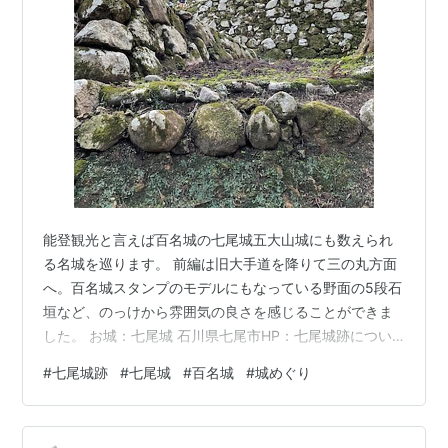
能登観光と言えば百名城の七尾城五大山城にも数えられ
る名城を巡ります。 前編は旧大手道を降りて三の丸方面
へ。百名城スタンプのモデルにもなっている野面の5段石
垣など、のっけから雰囲気の良さを感じることができま
した。 お城：七尾城 石川県七尾市HP：七尾城跡につい
て - 七尾城史資料館・懐古館情報訪問日：2016年8月、
#
七尾城跡
#
七尾城
#
百名城
#
城めぐり
2021年11月 概要 訪問記 調度丸へ 寺屋敷、安寧寺跡 三の
丸 概要 築城年代は不明確ですが、16世紀前半に能登畠山
氏が築きました。七つの尾根に跨っていることが七尾の