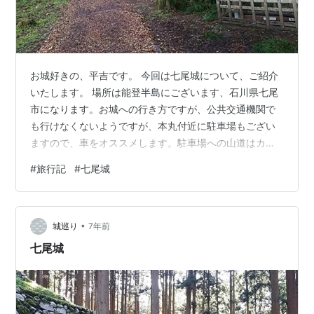
お城好きの、平吉です。 今回は七尾城について、ご紹介
いたします。 場所は能登半島にございます、石川県七尾
市になります。お城への行き方ですが、公共交通機関で
も行けなくないようですが、本丸付近に駐車場もござい
ますので、車をオススメします。駐車場への山道はカー
ブ多めですので、ゆっくりと運転してくださいね。 駐車
#
旅行記
#
七尾城
場から本丸跡まで、徒歩１５分～２０分ぐらいです。 も
ちろん平吉もレンタカーを利用しました。 平吉は七尾城
行くのは２回目になります。初回は本丸までの山道が台
•
風の影響により、不通になっていたためです。２回目に
城巡り
7年前
訪れた時には山道は修復されており、無事に登城するこ
七尾城
とができました。 七尾城の歴史で有名なの…