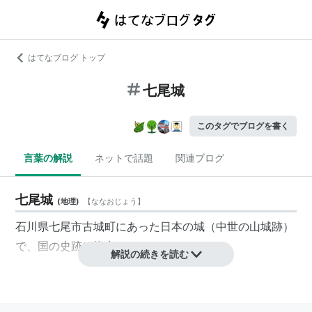
はてなブログ トップ
七尾城
このタグでブログを書く
言葉の解説
ネットで話題
関連ブログ
七尾城
(
地理
)
【
ななおじょう
】
石川県七尾市古城町にあった日本の城（中世の山城跡）
で、国の史跡に指定されている。
解説の続きを読む