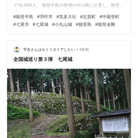
で19,999人。 能登半島の西側の付け根に位置し、能登国
一ノ宮である気多大社が位置する。 古代より北陸の大社
#
能登半島
#
羽咋市
#
気多大社
#
志賀町
#
中能登町
として名高く、近隣の寺家遺跡は竪穴住居などと共に気
#
七尾市
#
七尾城
#
小丸山城
#
能登島
#
能登金剛
多大社の祭祀で使用される祭器などが出土している。 一
説には渤海との交易に関わる客院関連施設もあったとさ
れている。 隣の宝達志水町へと繋がる海岸線の千里浜な
ぎさドライブウェイは、一般の自動車や観光…
•
平吉さんはセミリタイアしたい
5年前
全国城巡り第３弾 七尾城