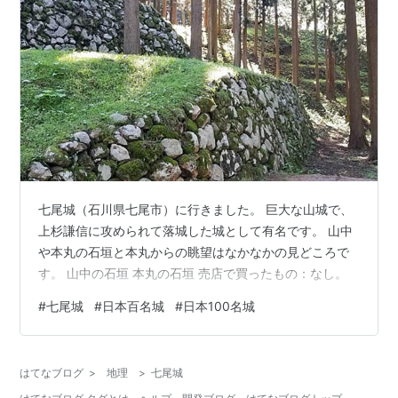
七尾城（石川県七尾市）に行きました。 巨大な山城で、
上杉謙信に攻められて落城した城として有名です。 山中
や本丸の石垣と本丸からの眺望はなかなかの見どころで
す。 山中の石垣 本丸の石垣 売店で買ったもの：なし。
#
七尾城
#
日本百名城
#
日本100名城
はてなブログ
>
地理
>
七尾城