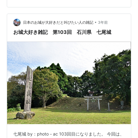
ため、 陣中の兵士の慰労を兼ねて｢月見の宴｣を開き、 そ
の席で作った詩が ｢九月十三夜陣中の作｣で、 詩吟を嗜む
人なら知らない人がいないほど 有名な詩です。 なお謙信
•
は、生涯この一作しか遺していない そうです。 霜滿軍營
日本のお城が大好きだと叫びたい人の雑記
3年前
秋氣淸 霜は軍営に満ちて 秋気しゅうき清し 數行過…
お城大好き雑記 第103回 石川県 七尾城
七尾城 by：photo－ac 103回目になりました。 今回は、