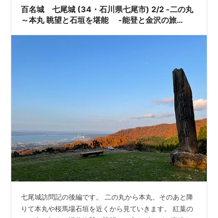
ップされているので、よろしければ見てみてください
百名城 七尾城 (34・石川県七尾市) 2/2 -二の丸
【七尾城Ｃ…
～本丸 眺望と石垣を堪能 -能登と金沢の旅
2021③
七尾城訪問記の後編です。 二の丸から本丸、そのあと降
りて本丸や桜馬場石垣を近くから見ていきます。 紅葉の