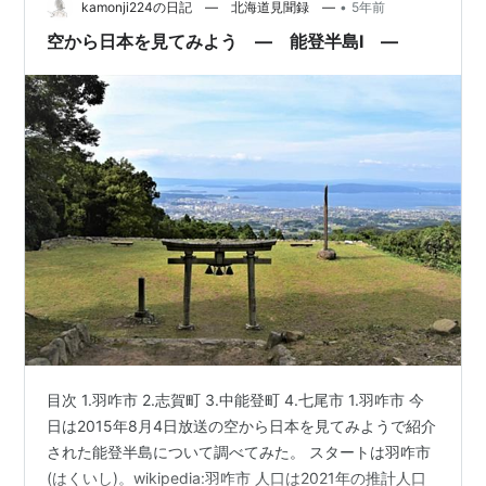
•
名前の由来とされます。 1577年、上杉謙信が七尾城の戦
kamonji224の日記 ― 北海道見聞録 ―
5年前
いの末に奪取、能登畠山氏は滅亡します。謙信は、その
空から日本を見てみよう ― 能登半島Ⅰ ―
眺めを絶…
目次 1.羽咋市 2.志賀町 3.中能登町 4.七尾市 1.羽咋市 今
日は2015年8月4日放送の空から日本を見てみようで紹介
された能登半島について調べてみた。 スタートは羽咋市
(はくいし)。wikipedia:羽咋市 人口は2021年の推計人口