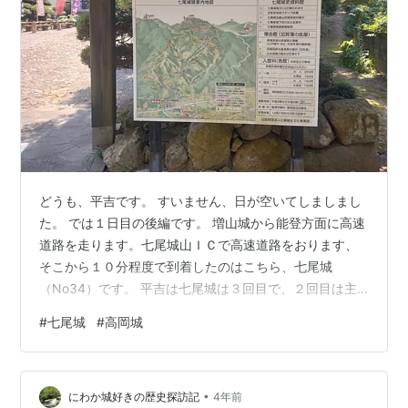
どうも、平吉です。 すいません、日が空いてしましまし
た。 では１日目の後編です。 増山城から能登方面に高速
道路を走ります。七尾城山ＩＣで高速道路をおります、
そこから１０分程度で到着したのはこちら、七尾城
（No34）です。 平吉は七尾城は３回目で、２回目は主
郭まで行ってきました。 www.heikichi.net ２回目は別記
#
七尾城
#
高岡城
事にあげてますので、よろしければ見てください😄 今回
は時間がなかったので、スタンプのみいただきました。
スタンプは、七尾城史資料館にございます。 こちらでは
•
七尾城ＣＧ映像や展示物がございます。 youtubeにもア
にわか城好きの歴史探訪記
4年前