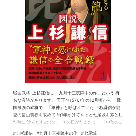
戦国武将･上杉謙信に 「九月十三夜陣中の作」という 有
名な漢詩があります。 天正4(1576)年の12月頃から、 戦
国最強の武将で、「軍神」と呼ばれていた 上杉謙信が能
登の畠山義春を攻めて 約1年かけてやっと七尾城を落とし
た時に 詠んだものです。 その日がたまたま、 「中秋の
名月」に次ぐ明月「十三夜」の 9月13日に当たっていた
#
上杉謙信
#
九月十三夜陣中の作
#
七尾城