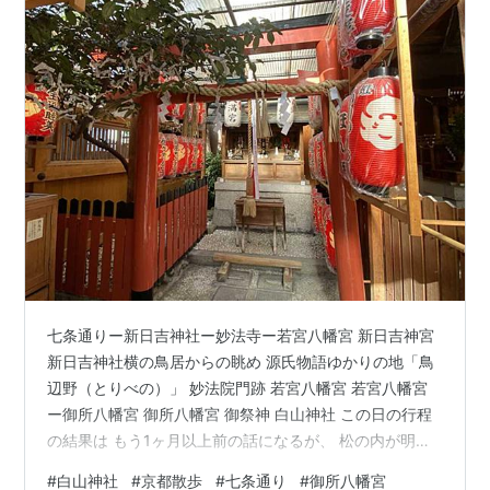
七条通りー新日吉神社ー妙法寺ー若宮八幡宮 新日吉神宮
新日吉神社横の鳥居からの眺め 源氏物語ゆかりの地「鳥
辺野（とりべの）」 妙法院門跡 若宮八幡宮 若宮八幡宮
ー御所八幡宮 御所八幡宮 御祭神 白山神社 この日の行程
の結果は もう1ヶ月以上前の話になるが、 松の内が明け
た次の日。学校なら始業式の日？。 一月の第二月曜日な
#
白山神社
#
京都散歩
#
七条通り
#
御所八幡宮