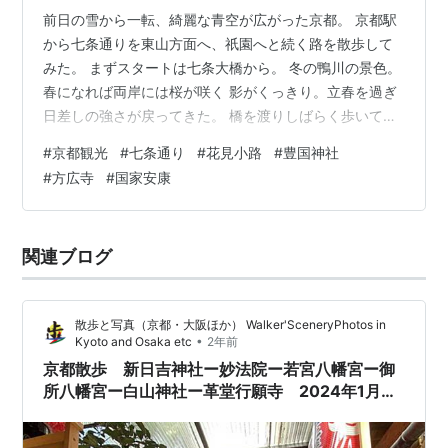
前日の雪から一転、綺麗な青空が広がった京都。 京都駅
から七条通りを東山方面へ、祇園へと続く路を散歩して
みた。 まずスタートは七条大橋から。 冬の鴨川の景色。
春になれば両岸には桜が咲く 影がくっきり。立春を過ぎ
日差しの強さが戻ってきた。 橋を渡りしばらく歩いてか
ら左折して北へと向かうと豊臣秀吉を祀る豊国神社があ
#
京都観光
#
七条通り
#
花見小路
#
豊国神社
る。 中には入らなかったが、立派な鳥居と本殿がある。
#
方広寺
#
国家安康
この豊国神社の隣にはあの有名な方広寺の鐘がある。大
きな鐘を見ると白く印がされたところに今でも、「国家
安康」「君臣豊楽」の文字が残る。豊臣家に対する言い
関連ブログ
がかりのネタとして後に大坂の陣に繋がったという事で
知られる。日本史でも習った歴史の遺産…
散歩と写真（京都・大阪ほか） Walker'SceneryPhotos in
•
Kyoto and Osaka etc
2年前
京都散歩 新日吉神社ー妙法院ー若宮八幡宮ー御
所八幡宮ー白山神社ー革堂行願寺 2024年1月8
日