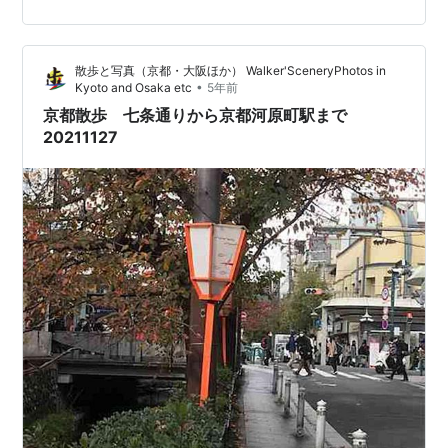
ので、成人の日で祝日。 そして、長い正月休みの最終
日。 一週間以上ぶりに、京都に行った。 この日も、まず
は、洛陽天満宮二十五社巡拝の天満宮を巡るのが目的の
散歩と写真（京都・大阪ほか） Walker'SceneryPhotos in
ひとつ。 お参りしたところは、それぞれ紹介したが、そ
•
Kyoto and Osaka etc
5年前
れでは紹介しきれないところもあったので、この日の行
京都散歩 七条通りから京都河原町駅まで
程を紹介しつつ紹介でき…
20211127