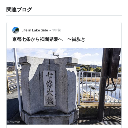
関連ブログ
•
Life in Lake Side
1年前
京都七条から祇園界隈へ 〜街歩き