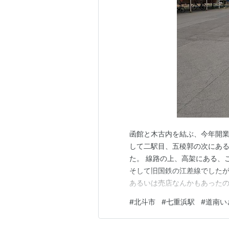
函館と木古内を結ぶ、今年開業
して二駅目、五稜郭の次にあ
た。 線路の上、高架にある、
そして旧国鉄の江差線でした
あるいは売店なんかもあったの
さなアクアリウムがありました
#
北斗市
#
七重浜駅
#
道南い
卵から育てたという金魚が飼育
を与えてくれます。 無人駅で