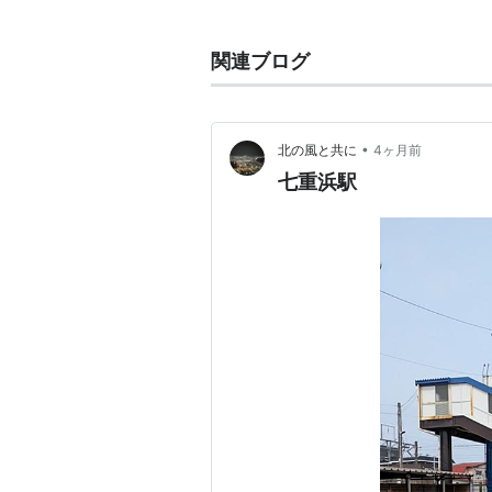
□
道南いさりび鉄道線
木古内駅
(
sh01
)−
札苅駅
(
sh02
)−
関連ブログ
辺地駅
(
sh06
)−
上磯駅
(
sh07
)−
清
←「
七重浜駅
(
sh11
)」→
五稜郭
•
北の風と共に
4ヶ月前
七重浜駅
○
リスト
：
駅キーワード
○
リスト
：
駅つきキーワード