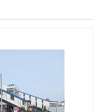
泉沢駅
(
sh03
)−
釜谷駅
(
sh04
)−
渡島当別駅
(
sh05
)−
茂
川口駅
(
sh08
)−
久根別駅
(
sh09
)−
東久根別駅
(
sh10
)
駅
(
H74
)（−
函館駅
(
H75
)）