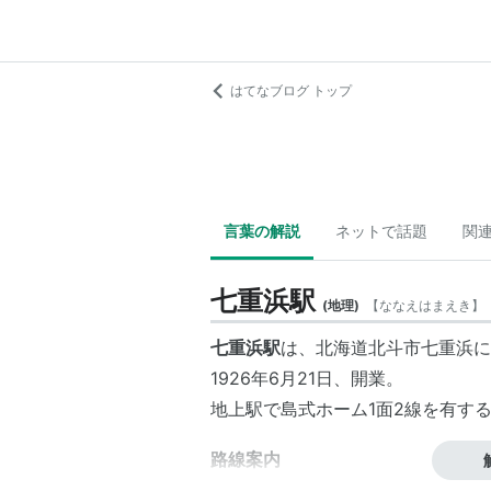
はてなブログ トップ
言葉の解説
ネットで話題
関
七重浜駅
(
地理
)
【
ななえはまえき
】
七重浜駅
は、
北海道
北斗市
七重浜
に
1926年6月21日、開業。
地上駅で島式ホーム1面2線を有す
路線案内