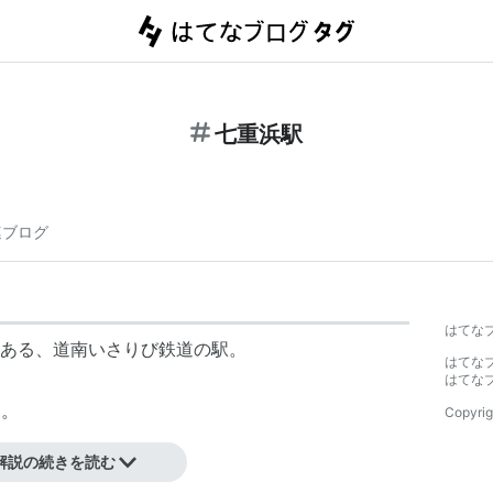
七重浜駅
連ブログ
はてな
ある、
道南いさりび鉄道
の駅。
はてな
はてな
る。
Copyrig
解説の続きを読む