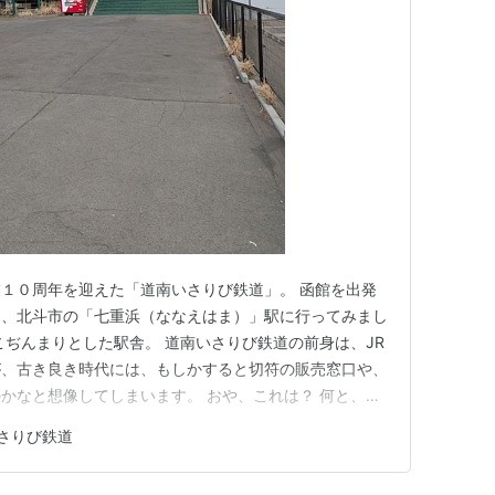
１０周年を迎えた「道南いさりび鉄道」。 函館を出発
る、北斗市の「七重浜（ななえはま）」駅に行ってみまし
こぢんまりとした駅舎。 道南いさりび鉄道の前身は、JR
が、古き良き時代には、もしかすると切符の販売窓口や、
かなと想像してしまいます。 おや、これは？ 何と、小
。 この駅の近くにある「函館水産高校」の生徒さんが
さりび鉄道
されています。 列車を待つ間、ひと時の安らぎ、癒し
すが、住宅街にあって…