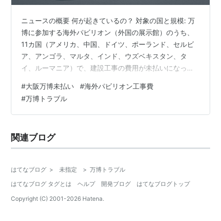
ニュースの概要 何が起きているの？ 対象の国と規模: 万
博に参加する海外パビリオン（外国の展示館）のうち、
11カ国（アメリカ、中国、ドイツ、ポーランド、セルビ
ア、アンゴラ、マルタ、インド、ウズベキスタン、タ
イ、ルーマニア）で、建設工事の費用が未払いになって
いる問題が発覚しました。下請け業者（実際に工事した
#
大阪万博未払い
#
海外パビリオン工事費
日本の建設会社など）から、合計19社以上が「代金が支
#
万博トラブル
払われていない」と訴えています。未払いの総額は数億
円規模で、例えばアメリカ館で約2800万円、中国館で約
1.1億円、ポーランド館で約3億円などの事例が報じられて
関連ブログ
います。 経緯: 万博の建設は2025年の開幕前に急ピッチ
で進められましたが、工事…
はてなブログ
>
未指定
>
万博トラブル
はてなブログ タグとは
ヘルプ
開発ブログ
はてなブログトップ
Copyright (C) 2001-
2026
Hatena.