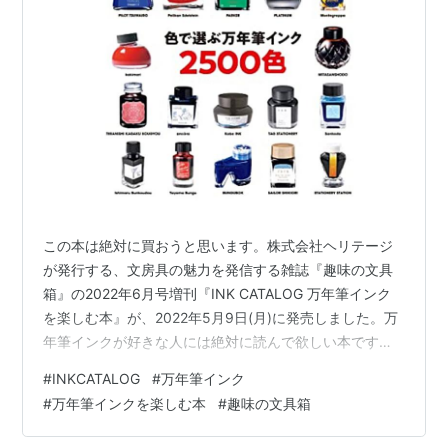
この本は絶対に買おうと思います。株式会社ヘリテージ
が発行する、文房具の魅力を発信する雑誌『趣味の文具
箱』の2022年6月号増刊『INK CATALOG 万年筆インク
を楽しむ本』が、2022年5月9日(月)に発売しました。万
年筆インクが好きな人には絶対に読んで欲しい本です。
2020年5月8日に発売した「INK 万年筆インクを楽しむ
#
INKCATALOG
#
万年筆インク
本」に大幅な加筆や最新のインク情報などを追加し、
#
万年筆インクを楽しむ本
#
趣味の文具箱
2500色のリアルなインク色を掲載して「万年筆インク」
の楽しい世界を深く追求した『趣味の文具箱』特別編集