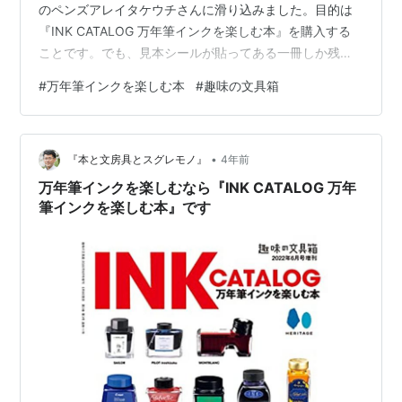
のペンズアレイタケウチさんに滑り込みました。目的は
『INK CATALOG 万年筆インクを楽しむ本』を購入する
ことです。でも、見本シールが貼ってある一冊しか残っ
ていませんでした。GMに「もうないの？」と確認すると
#
万年筆インクを楽しむ本
#
趣味の文具箱
「もうすぐ再入荷するよ」と教えてくれました。でも、
気の短い僕は待てそうになかったので、そのシールを剥
がしてもらって購入しました。内緒なのかどうかもわか
•
りませんが、ペンズアレイタケウチさんでは春のペン祭
『本と文房具とスグレモノ』
4年前
りの締めくくりとして、筆記具の大特価セールをやるみ
万年筆インクを楽しむなら『INK CATALOG 万年
たいです。（今日、その準備をされていま…
筆インクを楽しむ本』です