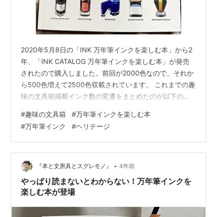
2020年5月8日の「INK 万年筆インクを楽しむ本」から2
年、「INK CATALOG 万年筆インクを楽しむ本」が発売
されたので購入しました。前回が2000色なので、それか
ら500色増えて2500色収載されています。 これまでの趣
味の文具箱掲載インク数の変遷をまとめたのが以下の表
とグラフです。 号数 趣味文発行日 インク掲載数 備考 9
#
趣味の文具箱
#
万年筆インクを楽しむ本
2008/1/30 208 14 2009/8/10 207 高橋良香 氏による
#
万年筆インク
#
ヘリテージ
Lab測定開始 21 2011/12/20 14号に追加 25 2013/3/20
21号に14色追加 28 2013/12/20 25号に58色追加 32
2014/12/20…
•
『本と文房具とスグレモノ』
4年前
やっぱり読まないとわからない！万年筆インクを
楽しむ本が登場