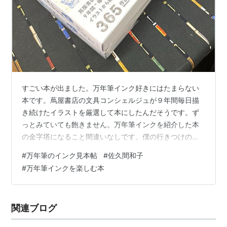
すごい本が出ました。万年筆インク好きにはたまらない
本です。蔦屋書店の文具コンシェルジュが９年間毎日描
き続けたイラストを厳選して本にしたんだそうです。ず
っとみていても飽きません。万年筆インクを紹介した本
の金字塔になること間違いなしです。僕の行きつけの文
房具屋：ペンズアレイタケウチさんもオリジナルインク
#
万年筆のインク見本帖
#
佐久間和子
を掲載してもらったということで、五冊入荷してみなさ
#
万年筆インクを楽しむ本
んのご来店をお待ちしています。やっぱり、手書きって
良いですね。 この本が欲しい方は、こちらから イラスト
で楽しむ万年筆のインク見本帖 作者:佐久間 和子 玄光社
関連ブログ
Amazon イラストで楽しむ万年筆のインク見本帖 蔦屋書
店の文具コンシェルジュが9年間…