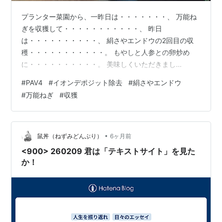
プランター菜園から、一昨日は・・・・・・・、 万能ね
ぎを収獲して・・・・・・・・・・・、 昨日
は・・・・・・・・・・、 絹さやエンドウの2回目の収
穫・・・・・・・・・・・。 もやしと人参との卵炒め
に・・・・・・・・・・。 美味しくいただきまし
た・・・・・・・・。(^^ゞ さてさ
#
PAV4
#
イオンデポジット除去
#
絹さやエンドウ
て・・・・・・・・・・・・・、 土曜日、日曜日とマイ
#
万能ねぎ
#
収獲
カーのイオンデポジットの除去を・・・・・。 見にくい
ですが・・・・・・・・・・・、 めちゃくちゃ頑固なイ
オンデポジット・・・・・・。 まず
は・・・・・・・・・・・・・・・、 ウルトラハードク
•
鼠丼（ねずみどんぶり）
6ヶ月前
リーナーで・・・・・・・・・・・。 んがぁ～、全く取
<900> 260209 君は「テキストサイト」を見た
れず・・・・・・・・・・。＿…
か！