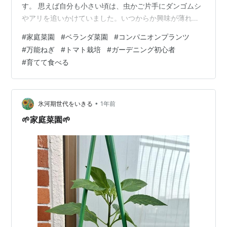
す。 思えば自分も小さい頃は、虫かご片手にダンゴムシ
やアリを追いかけていました。いつからか興味が薄れて
しまったけれど、カマキリとかセミとか、今でもけっこ
#
家庭菜園
#
ベランダ菜園
#
コンパニオンプランツ
う平気で触れるタイプです。なお、我が家で一番虫に強
#
万能ねぎ
#
トマト栽培
#
ガーデニング初心者
いのは…妻ですね（笑） そんな虫エピソードに和んだ週
#
育てて食べる
末、今回は“万能ねぎ”の植え替えを実行したので、その記
録を残しておきたいと思います。 🧄 モンステラとのシェ
アハウスを卒業 以前、モンステラの鉢に間借りしていた
万能ねぎ。台所で使った根元を水につ…
•
氷河期世代をいきる
1年前
🌱家庭菜園🌱