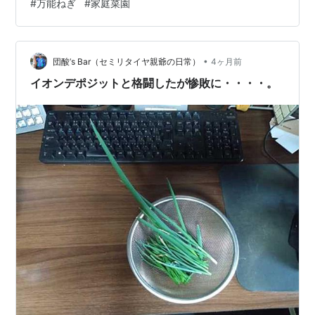
#
万能ねぎ
#
家庭菜園
前には収穫できるでしょう、たぶん。 冷凍したゆずの皮
もあるし！ 海苔を刻んでもいいし！ きゅうりと味噌の冷
や汁もあるし！ 畑に種まきしたいところでしたが、「こ
•
こなら」という場所がありません。 条件は、 地下茎で伸
団酸’s Bar（セミリタイヤ親爺の日常）
4ヶ月前
びる植物（フキ、ドクダミ、スギナ）が侵略していない
イオンデポジットと格闘したが惨敗に・・・・。
畑に置きっぱなしにして…