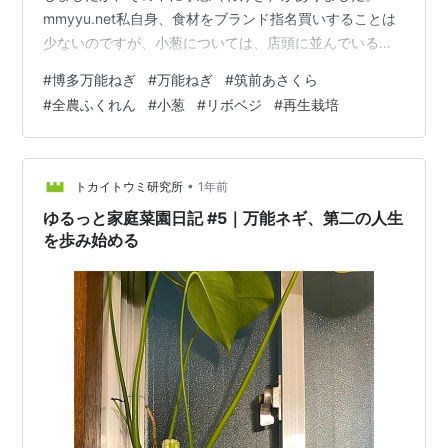
mmyyu.net私自身、食材をブランド指名買いすることは
少ないのですが、小葱については、店頭に並んでいる場
合は、「博多万能ねぎ」を指名買いします。小葱として
#
博多万能ねぎ
#
万能ねぎ
#
筑前あさくら
は、他の商品と比較してお値段が少々お高いのですが、
#
全農ふくれん
#
小葱
#
リボベジ
#
再生栽培
その価値が十分ありますので、その素晴らしさと活用術
についてお話させて頂きます。 博多万能ねぎとは 特徴
産地 活用法 すぐ使うもよし 切って冷蔵庫保存していて
もよし 冷凍保存してもよし リボベジ（再生栽培）に挑戦
•
トカイトウミ研究所
1年前
水耕栽培 土で栽培 まとめ 博…
ゆるっと家庭菜園日記 #5｜万能ネギ、第二の人生
を歩み始める