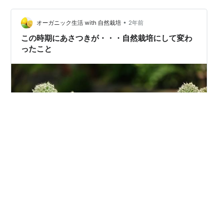
始めたこともあってか、妻の情報アンテナが家庭菜園寄
りになってきた気がします。先日は「ネギ、再生できる
•
オーガニック生活 with 自然栽培
2年前
らしいよ」という情報を持ち帰ってきま…
この時期にあさつきが・・・自然栽培にして変わ
ったこと
有機栽培から自然栽培に切り替えて約1年。 野菜の育ち方