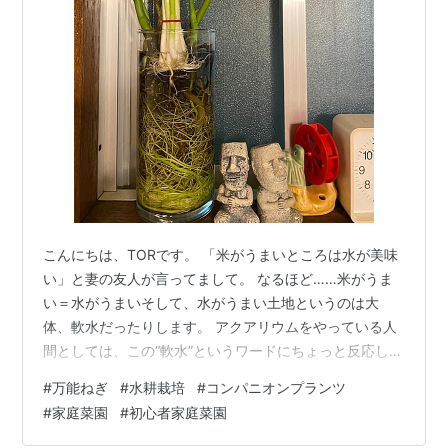
こんにちは、TORです。 「米がうまいところは水が美味
い」と妻の友人が言ってまして。 なるほど……米がうま
い＝水がうまいそして、水がうまい土地というのは大
体、軟水だったりします。 アクアリウムをやっている人
間としては、この“軟水”というワードにちょっと反応して
しまうんですよね。軟水の方が水草の育ちがよかった
#
万能ねぎ
#
水耕栽培
#
コンパニオンプランツ
り、結果的に苔が減ったり、水の性質って意外と侮れな
#
家庭菜園
#
初心者家庭菜園
い。 そんなことを考えながら、今日は「水と植物」にち
なんだ小ネタ。 ネギ、再生チャレンジ 最近、家庭菜園を