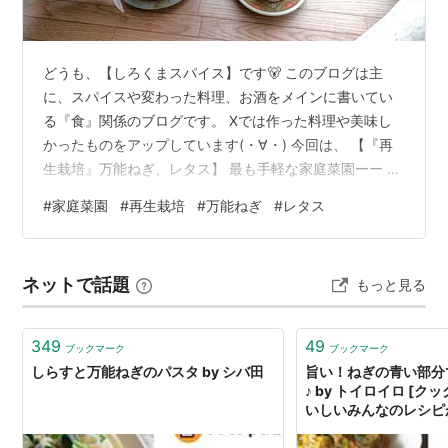
どうも、【しろくまスパイス】です🐻 このブログは主
に、スパイスや変わった料理、お酒をメインに書いてい
る『食』関係のブログです。 Xでは作った料理や美味し
かったものをアップしています(・∀・) 今回は、 【『再
生栽培』万能ねぎ、レタス】 最も手軽な家庭菜園ーー 再
生栽培でしょう。 最近だとリボベジと呼ばれているみた
#
家庭菜園
#
再生栽培
#
万能ねぎ
#
レタス
いですね。（リボーン ベジタブル） スーパーで買ってき
た野菜の残りを植えるだけ。 再生栽培といえば豆苗が一
番手軽でイメージも強いんじゃないでしょうか。 個人的
ネットで話題
もっと見る
には万能ねぎが一番コスパが良いように思います。 何度
でも伸びるし、室内なら年中採れますからね。 （ただし
真夏で暑過ぎるとダメにな…
349
49
ブックマーク
ブックマーク
しらすと万能ねぎのパスタ by シバ田
旨い！ねぎの青い部分
♪ by トイロイロ [ク
いしいみんなのレシピ