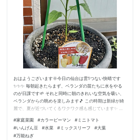
おはようございます🌞今日の仙台は雲1つない快晴です
✨✨✨ 毎朝起きたらまず、ベランダの苗たちに水をやる
のが日課です🌱 それと同時に朝のきれいな空気を吸い、
ベランダからの眺めを楽しみます🎵 この時期は新緑が綺
麗で、夏が近づいてくるワクワク感も感じています✨ 今
年は昨年よりも種類を増やして、少しずついろいろな野
#
家庭菜園
#
カラーピーマン
#
ミニトマト
菜を作っています🥬✨ 初めての挑戦、カラーピーマンで
#
いんげん豆
#
水菜
#
ミックスリーフ
#
大葉
す🎵 何に入れても美味しいピーマンですが、どんな色が
#
万能ねぎ
できるのか楽しみです(⌒∇⌒) そして種を植えたばかりの