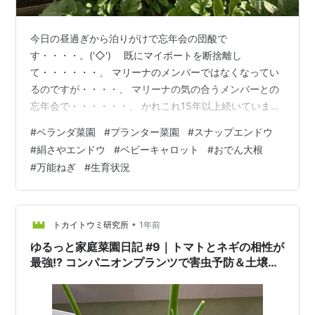
今日の昼過ぎから泊りがけで忘年会の団酸で
す・・・・。('◇')ゞ 既にマイボートを断捨離し
て・・・・・・、 マリーナのメンバーではなくなってい
るのですが・・・・、 マリーナの気の合うメンバーとの
忘年会で・・・・・・、 かれこれ15年以上続いていま
す・・・・・・・。 今年は6組の夫婦+1名の13
#
ベランダ菜園
#
プランター菜園
#
スナップエンドウ
人・・・・・・・。 福井県の田烏の民宿を貸し切り状態
#
絹さやエンドウ
#
ベビーキャロット
#
おでん大根
で忘年会です・・・・。 フグとカニは、年に一度この忘
#
万能ねぎ
#
生育状況
年会でいただくことに決めております・・・。(笑) さて
さて・・・・・・・・・・・・・、 急に寒くなったり、
暖かくなったりと・・・・・・・、 訳の分からん天候が
続いておりますが・・・・・・・・・・・・、 …
•
トカイトウミ研究所
1年前
ゆるっと家庭菜園日記 #9｜トマトとネギの相性が
最強!? コンパニオンプランツで害虫予防＆土壌改
善