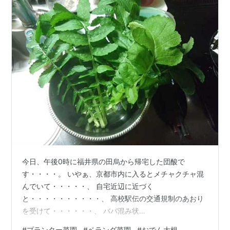
今日、午後0時に福井県の田烏から帰宅した団酸で
す・・・・。 いやぁ、京都市内に入るとメチャクチャ混
んでいて・・・・・、 自宅近辺に近づく
と・・・・・・・・・・、 高校駅伝の交通規制のあおり
を受けて・・・・・・、 ババ混み状
態・・・・・・・・。 踏んだり蹴ったりの帰宅劇でし
#
プランター菜園
#
ベランダ菜園
#
おでん大根