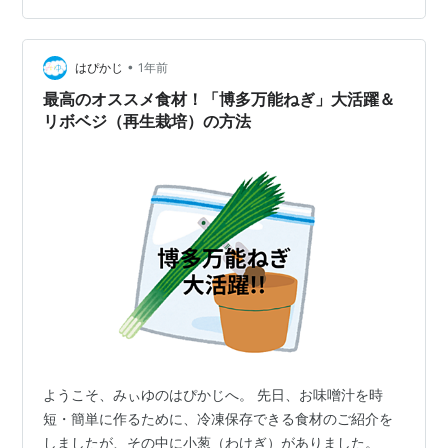
水菜たち、どんどん芽が出てきました(^^♪ 奥はミックス
リーフですが、昨日の朝摘み取って夕食に頂きました🎵
次は毎年定番で作っている…
•
はぴかじ
1年前
最高のオススメ食材！「博多万能ねぎ」大活躍＆
リボベジ（再生栽培）の方法
ようこそ、みぃゆのはぴかじへ。 先日、お味噌汁を時
短・簡単に作るために、冷凍保存できる食材のご紹介を
しましたが、その中に小葱（わけぎ）がありました。