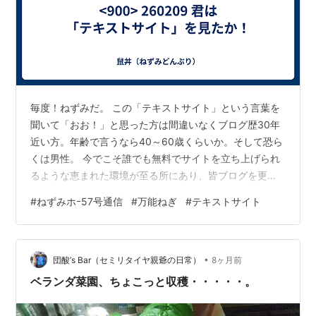
毎度！ねずみだ。 この「テキストサイト」という言葉を
聞いて「おお！」と思った方は間違いなくブログ歴30年
近い方。年齢で言うなら40～60歳くらいか。そして恐ら
くは男性。 今でこそ誰でも無料でサイトを立ち上げられ
るような恵まれた環境が至る所にあり、皆ブログを更新
しているが。 1990年台後半頃に自分のサイトを立ち上げ
#
ねずみホｰ57号通信
#
万能ねぎ
#
テキストサイト
るには、ホームページを作成するためのソフトを購入し
て、解説書を読みながら手作りでデザインからレイアウ
ト、はては使用フォント数や色まで自分で選定しウェブ
•
サイト上にアップ、という物凄く面倒な手順を踏まなけ
団酸’s Bar（セミリタイヤ親爺の日常）
8ヶ月前
ればならなかった。 一部の限られた人間が密かな楽しみ
ベランダ菜園、ちょこっと収穫・・・・・。
として「どうだ！俺が手塩にかけた…