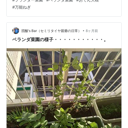
た・・・・・・・・・。(笑) さてさ
#
万能ねぎ
て・・・・・・・・・・・・・、 ワサワサ状態のおでん
大根のプランター・・・・・・・・。 葉っぱを一部、収
穫しました・・・・・・・・・・。 収穫後のプランター
はというと・・・・・・・・・・、 ちょっとはワサワサ
•
団酸’s Bar（セミリタイヤ親爺の日常）
8ヶ月前
状態から脱却・・・・・・・・・・・。 ついでに、万能
ベランダ菜園の様子・・・・・・・・・・・。
ねぎも・・・・・・・・・。 この…