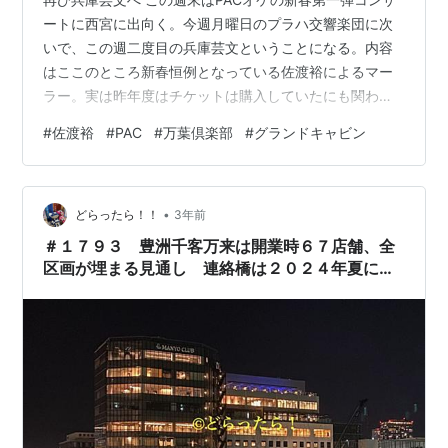
ートに西宮に出向く。今週月曜日のプラハ交響楽団に次
いで、この週二度目の兵庫芸文ということになる。内容
はここのところ新春恒例となっている佐渡裕によるマー
ラー。実は昨年度はチケットは購入していたにも関わら
ず、コロナの問題と私の体調の問題で見送ったというこ
#
佐渡裕
#
PAC
#
万葉倶楽部
#
グランドキャビン
とがある。今回はようやくというところ。なお昨年度は7
番で今年は9番だが、創立30年の記念イヤーになる来年
は、8番(佐渡にとっても初めてとか)をやるとのことであ
•
る。 昼前に家を出ると西宮まで、当初は考えていた予定
どらったら！！
3年前
もあったが、途中でひどい渋滞に出くわしたことで予定
＃１７９３ 豊洲千客万来は開業時６７店舗、全
は吹っ飛ぶこととなる。ただし西宮に直…
区画が埋まる見通し 連絡橋は２０２４年夏に供
用延期