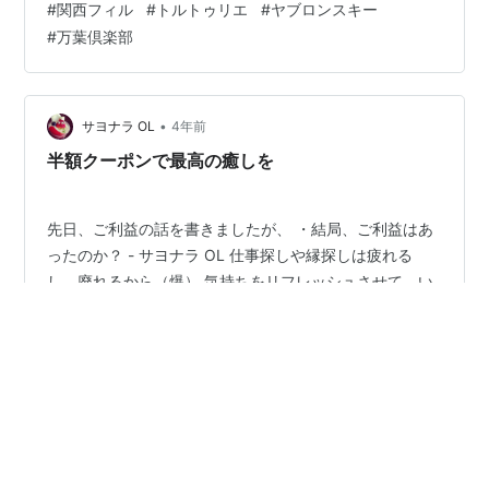
#
関西フィル
#
トルトゥリエ
#
ヤブロンスキー
新幹線。あまりに久しぶりすぎてチケットの予約の仕方
#
万葉倶楽部
を忘れていた。チケットの手配が必要という概念さえ飛
んでいて、直前になってドタバタと手配したので、おと
なびWEB早得とかが使えなくて、交通費が高くつくこと
になってしまった・・・。 自宅最寄りの駅も使用するの
•
サヨナラ OL
4年前
はやはり丸三年ぶりぐらい。駐車場に車を放り…
半額クーポンで最高の癒しを