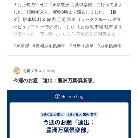
７月上旬の平日に「東京豊洲 万葉倶楽部」に行ってきま
した。16時頃入り、翌朝9時まで滞在しました。 【目
次】 駐車場 料金 館内 足湯 温泉 リラックスルーム 夕食
はビュッフェ 一時外出しました まとめ 駐車場 駐車場は
地下でした。 雨が降っても安心 万葉倶楽部利用者は、入
庫～最大7時間で1200円。1時間でも同じ1200円なのでご
#
東京都
#
豊洲万葉倶楽部
#
日帰り温泉
#
万葉倶楽部
注意ください。7時間以降は追加料金が発生しますが、
「千客万来」を利用すると条件により無料になります。
また、深夜利用or宿泊利用すれば、+600円で最大20時間
•
までになりました 料金 マル得セット入館料：3,850円
お得プラス
1年前
（朝10:00〜深夜3:00）、深夜3時を少しでも過…
今週のお題「遠出：豊洲万葉倶楽部」