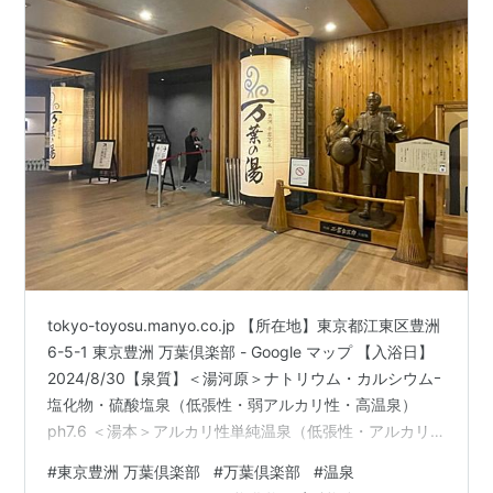
tokyo-toyosu.manyo.co.jp 【所在地】東京都江東区豊洲
6-5-1 東京豊洲 万葉倶楽部 - Google マップ 【入浴日】
2024/8/30【泉質】＜湯河原＞ナトリウム・カルシウムｰ
塩化物・硫酸塩泉（低張性・弱アルカリ性・高温泉）
ph7.6 ＜湯本＞アルカリ性単純温泉（低張性・アルカリ
性・高温泉）ph9.1 この日は「東京豊洲 万葉倶楽部」さ
#
東京豊洲 万葉倶楽部
#
万葉倶楽部
#
温泉
んへ行って参りました。東京豊洲 万葉倶楽部さんへは、