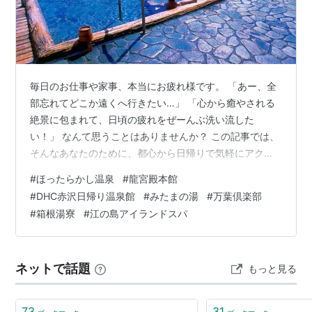
毎日のお仕事や家事、本当にお疲れ様です。 「あー、全
部忘れてどこか遠くへ行きたい…」 「心から癒やされる
絶景に包まれて、日頃の疲れをぜーんぶ洗い流した
い！」 なんて思うことはありませんか？ この記事では、
そんなあなたのために、都心から日帰りで気軽にアクセ
スできて、予算5000円以下で心ゆくまで楽しめる「天国
#
ほったらかし温泉
#
龍宮殿本館
に一番近い絶景温泉」を、温泉めぐりが趣味の私が厳選
#
DHC赤沢日帰り温泉館
#
みたまの湯
#
万葉倶楽部
して7つご紹介します！ 息をのむような絶景と極上のお
#
箱根湯寮
#
江の島アイランドスパ
湯に浸かれば、日頃の悩みも吹き飛ぶこと間違いなし。
最後まで読んで、あなただけの"天国"を見つけてくださ
いね。 「絶景温泉」ってどんな温泉？ 「絶景温泉」の魅
ネットで話題
もっと見る
力は、ただ温泉の効能で体を癒やすだ…
73
31