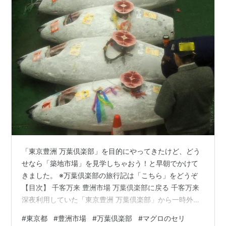
「東京豊洲 万葉倶楽部」を目的にやってきたけど、どう
せなら「築地市場」を見学しちゃおう！と早朝でかけて
きました。 ※万葉倶楽部の旅行記は「こちら」をどうぞ
【目次】 千客万来 豊洲市場 万葉倶楽部に戻る 千客万来
深夜利用していた「東京豊洲 万葉倶楽部」から一時外
出。絶対戻ってくるので、ロッカーに荷物入れたままデ
#
東京都
#
豊洲市場
#
万葉倶楽部
#
マグロのセリ
ス。でも、一度車に戻ってカメラを持っていきました ２