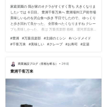
家庭菜園の 我が家のオクラがすくすく育ち 大きくなりま
した♪ では ６日目。 豊洲千客万来へ 豊洲場外江戸前市場
美味しいものを沢山食べ歩き 平日でしたので、 ゆっくり
と歩き回れて良かった、 全部食べたくなりますね クレー
プも美味しかった、 夜は 万葉倶楽部 箱根、湯河原温泉♨️
に1泊しました とっても良い景色❣️ 気持ちが良いです❣️ 本
#
豊洲
#
万葉倶楽部
#
主婦のミシン
#
ハンドメイド
日、 お供ハンドメイドはこちら つかいやすいものばか
#
千客万来
#
美味しい
#
クレープ
#
お寿司
#
足湯
り、 温泉♨️にはいつたり 足湯で景色を見たりと 優雅な時
間です、 夜の景色も最高です、明日はまた 楽しみいっぱ
いです😊本日も 読んで頂きありがとうございました。 ☆
ユーチューブチャンネル 登録者 ９７１…
•
商業施設ブログ（世相を斬る）
2年前
豊洲千客万来