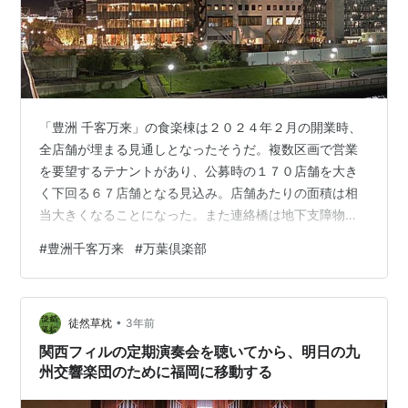
「豊洲 千客万来」の食楽棟は２０２４年２月の開業時、
全店舗が埋まる見通しとなったそうだ。複数区画で営業
を要望するテナントがあり、公募時の１７０店舗を大き
く下回る６７店舗となる見込み。店舗あたりの面積は相
当大きくなることになった。また連絡橋は地下支障物に
より供用開始時期が２０２４年夏頃に変更された。当初
#
豊洲千客万来
#
万葉倶楽部
工期は２０２３年１２月７日となっていた
（2023/10/17）。 どらったら！撮影 「豊洲 千客万来」
は開業時６７店舗、全店舗区画埋まる見込み 開業時の店
•
舗数について（２０２３年９月３０日現在） 公募時の
徒然草枕
3年前
「１７０店舗以上」との乖離について フロアマップと店
関西フィルの定期演奏会を聴いてから、明日の九
舗の特色 連絡橋の供用開始はやや遅れ２０２…
州交響楽団のために福岡に移動する