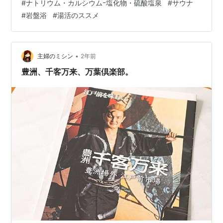
#
ナトリウム・カルシウムｰ塩化物・硫酸塩泉
#
サウナ
ゆりかもめ 市場前駅より豊洲市場側を右手へ。 程なく豊
#
岩盤浴
#
湯活のススメ
洲場外 江戸前市場が見えて来ます。 コチラは観光を意識
してか江戸長屋風の外観。奥に目指す万葉倶楽部が見え
ます。 駅から徒歩3分…
•
主婦のミシン
2年前
豊洲、千客万来、万葉倶楽部。