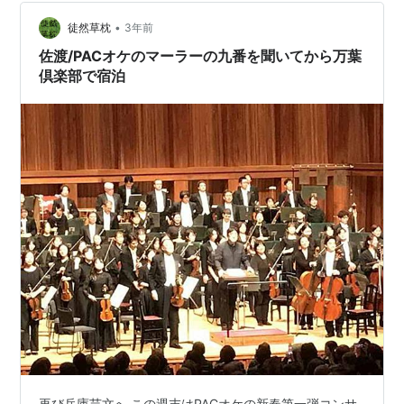
りました。 海鮮丼18000円、その名は、皇帝。6500円
の海鮮丼もあります。 2024年…
•
徒然草枕
3年前
佐渡/PACオケのマーラーの九番を聞いてから万葉
倶楽部で宿泊
再び兵庫芸文へ この週末はPACオケの新春第一弾コンサ