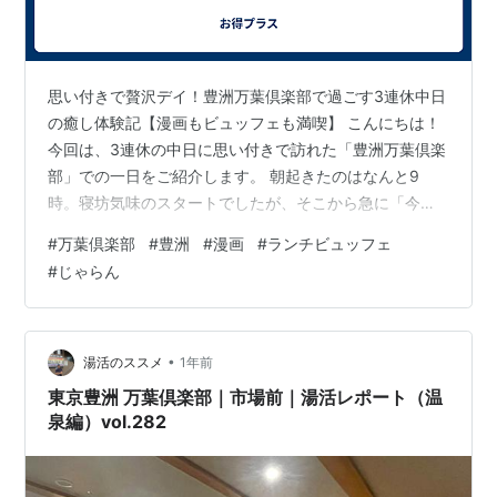
思い付きで贅沢デイ！豊洲万葉倶楽部で過ごす3連休中日
の癒し体験記【漫画もビュッフェも満喫】 こんにちは！
今回は、3連休の中日に思い付きで訪れた「豊洲万葉倶楽
部」での一日をご紹介します。 朝起きたのはなんと9
時。寝坊気味のスタートでしたが、そこから急に「今日
は温泉でのんびりしたい！」という気分になり、スマホ
#
万葉倶楽部
#
豊洲
#
漫画
#
ランチビュッフェ
片手に探し始めました。見つけたのは、前から気になっ
#
じゃらん
ていた東京・豊洲にある「万葉倶楽部」。しかも、じゃ
らん限定で【入浴＋ランチビュッフェ付き】の1日滞在プ
ランが1割引き！これは行くしかない！ 思い立ったが吉
日、そのまま10時スタートのプランを即予約して、急い
•
湯活のススメ
1年前
で支度。結果、朝から夜まで11時間以上…
東京豊洲 万葉倶楽部｜市場前｜湯活レポート（温
泉編）vol.282