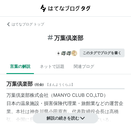
はてなブログ トップ
万葉倶楽部
このタグでブログを書く
言葉の解説
ネットで話題
関連ブログ
万葉倶楽部
(
社会
)
【
まんようくらぶ
】
万葉倶楽部株式会社（MANYO CLUB CO.,LTD）
日本の温泉施設・損害保険代理業・旅館業などの運営企
業。本社は神奈川県小田原市。代表取締役会長は高橋
解説の続きを読む
弘。全国に日帰り・宿泊温泉施設を展開している。