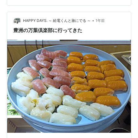
階から出て… 「豊洲 千客万来」を抜けて行きます。ほう
ほう、ここが千客万来か。確かに色んな店があるねー。
•
もちろん、まだ営業時間外なので閉まっていますが
HAPPY DAYS. ～ 給電くんと旅にでる ～
1年前
（笑） そういえば、こちらの「豊洲千客万来」や、先日
豊洲の万葉倶楽部に行ってきた
行った「ミナカ小田原」も「万葉グ…