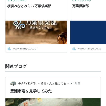
ブックマーク
ブックマーク
横浜みなとみらい 万葉倶楽部
万葉倶楽部
www.manyo.co.jp
www.manyo.co.jp
関連ブログ
•
HAPPY DAYS. ～ 給電くんと旅にでる ～
1年前
豊洲市場を見学してみた