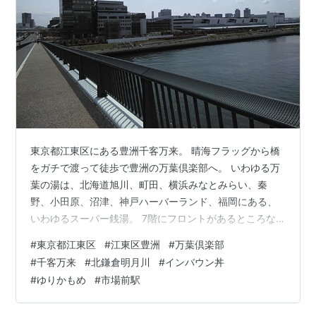
東京都江東区にある豊洲千客万来。 晴海フラッグから橋
をガチで渡って徒歩で豊洲の万葉倶楽部へ。 いわゆる万
葉の湯は、北海道旭川、町田、横浜みなとみらい、秦
野、小田原、沼津、神戸ハーバーランド、福岡にある、
いわゆるスーパー銭湯。 7階にフロントがあるところな
ど東京町田に似ている印象も。豊洲においては、総投資
#
東京都江東区
#
江東区豊洲
#
万葉倶楽部
額180億円といわれ、社運をかけたプロジェクトともいえ
#
千客万来
#
北鎌倉明月川
#
インバウン丼
る。 元々はなにもなかったような埋め立て地。スーパー
#
ゆりかもめ
#
市場前駅
銭湯だけではなく、商業棟が併設されており、インバウ
ン丼といわれたものがネットを通じて広まり、話題にな