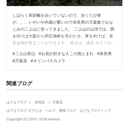
しばらく長距離を歩いていないので、歩くたび体
が。。。いやいや内蔵が重いので奈良県の万葉集でおな
じみの二上山に登ってきました。 二上山の山頂では、西
を向けば大阪から明石海峡を見わたせ、東を向けば、奈
良盆地が見ることができます。 高さは、雄岳 ５１７m、
雌岳４７４m。素晴らしい眺めをめざして、子供から大
#
二上山登山
#
お花が好きな人この指とまれ
#
奈良県
人までプチ登山として楽しめる山です。 西側に大阪、東
#
万葉花
#
オリンパスカメラ
側に奈良盆地が眺められる二上山では、山の峠にまつわ
るお話『大和カエルと河内のカエル』があります。（当
時では大和は奈良県、河内は、大阪の東部、二上山を大
関連ブログ
阪越えあたりだと思われます） 大和と河内のそれぞれの
カエル達が出会いお互いの町を眺めたお話です。 …
はてなブログ
>
未指定
>
万葉花
はてなブログ タグとは
ヘルプ
開発ブログ
はてなブログトップ
Copyright (C) 2001-
2026
Hatena.