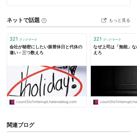
カルメンだった。家に入り暫くすると、銃声が聞こえ
る。マーロウが中に入ると、そこにはガイガーの死体、
ネットで話題
もっと見る
隠しカメラ、酩酊した大富豪の娘カルメンを見…
321
321
ブックマーク
ブックマーク
会社が秘密にしたい振替休日と代休の
なぜ上司は「無能」なの
違い - 三つ数えろ
えろ
count3to1interrupt.hatenablog.com
count3to1interrupt.h
関連ブログ