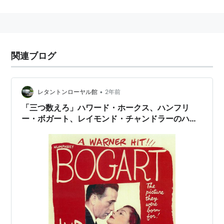
リスト::外国の映画::題名::ま行
関連ブログ
•
レタントンローヤル館
2年前
「三つ数えろ」ハワード・ホークス、ハンフリ
ー・ボガート、レイモンド・チャンドラーのハー
ドボイルド映画…