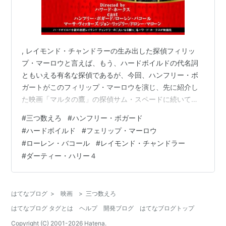
, レイモンド・チャンドラーの生み出した探偵フィリッ
プ・マーロウと言えば、もう、ハードボイルドの代名詞
ともいえる有名な探偵であるが、今回、ハンフリー・ボ
ガートがこのフィリップ・マーロウを演じ、先に紹介し
た映画「マルタの鷹」の探偵サム・スペードに続いて、
男の中の男(?)、堅ゆで卵のハード・ボイルドを演じて魅
#
三つ数えろ
#
ハンフリー・ボガード
せてくれる。今回は、マーロウの相手は謎に満ちた美し
#
ハードボイルド
#
フェリップ・マーロウ
いお嬢さんを演じるローレン・バコール、ボガードとバ
#
ローレン・バコール
#
レイモンド・チャンドラー
コールが結婚していたというのは知らなかった。 大富豪
#
ダーティー・ハリー４
のわがままいっぱいに育った姉妹、妹の方がある事件の
ためにゆすられていて、それを何とかしてくれという大
富豪からの依頼、依頼を受けてゆすり相手の古…
はてなブログ
>
映画
>
三つ数えろ
はてなブログ タグとは
ヘルプ
開発ブログ
はてなブログトップ
Copyright (C) 2001-
2026
Hatena.