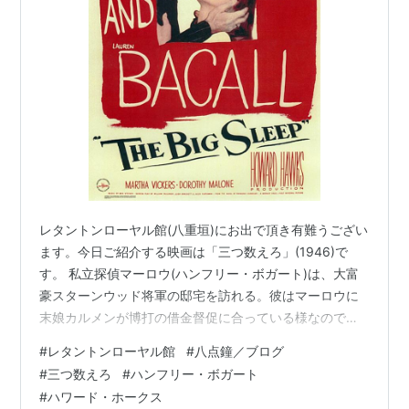
レタントンローヤル館(八重垣)にお出で頂き有難うござい
ます。今日ご紹介する映画は「三つ数えろ」(1946)で
す。 私立探偵マーロウ(ハンフリー・ボガート)は、大富
豪スターンウッド将軍の邸宅を訪れる。彼はマーロウに
末娘カルメンが博打の借金督促に合っている様なのでガ
イガー古書店主に会って話を付けて欲しいと依頼され
#
レタントンローヤル館
#
八点鐘／ブログ
る。マーロウはガイガー古書店を訪れるが店主は不在、
#
三つ数えろ
#
ハンフリー・ボガート
何やら引越しをしている様なのでその車を追跡した。街
#
ハワード・ホークス
外れの一軒家に別の車がやって来る。運転していたのは