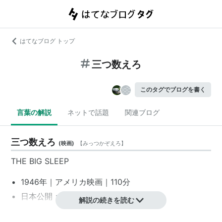
はてなブログ トップ
三つ数えろ
このタグでブログを書く
言葉の解説
ネットで話題
関連ブログ
三つ数えろ
(
映画
)
【
みっつかぞえろ
】
THE BIG SLEEP
1946年｜
アメリカ映画
｜110分
日本公開：1955年4月20日
解説の続きを読む
監督・製作：
ハワード・ホークス