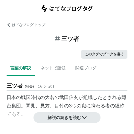
はてなブログ トップ
三ツ者
このタグでブログを書く
言葉の解説
ネットで話題
関連ブログ
三ツ者
(
社会
)
【
みつもの
】
日本の戦国時代の大名の武田信玄が組織したとされる隠
密集団。間見、見方、目付の3つの職に携わる者の総称
である。
解説の続きを読む