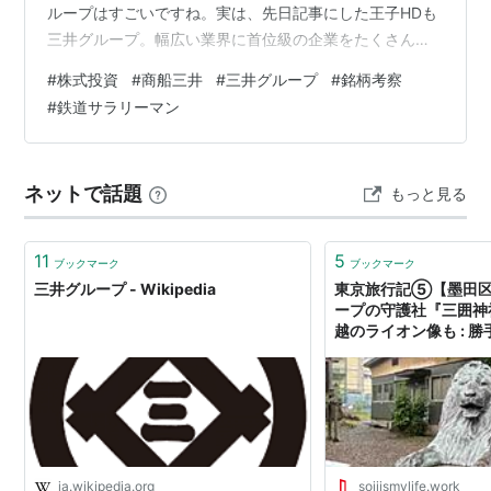
ループはすごいですね。実は、先日記事にした王子HDも
三井グループ。幅広い業界に首位級の企業をたくさん抱
えています。 それでは、どんな企業なのか4月30日の決
#
株式投資
#
商船三井
#
三井グループ
#
銘柄考察
算発表(会社ページ）も踏まえ、株価や配当などについて
#
鉄道サラリーマン
も考察していきましょう！【この記事は、約6分で読み終
わる内容です。】 1.商船三井は何の企業？ 2.2024年3月
期決算と2025年3月期の見通し 3.現在の株価と指標 4.ま
ネットで話題
もっと見る
とめ 1.商船三井は何の企業？ 商船三井は、LNG船など
の…
11
5
ブックマーク
ブックマーク
三井グループ - Wikipedia
東京旅行記⑤【墨田
ープの守護社『三囲神
越のライオン像も : 
使
ja.wikipedia.org
sojiismylife.work