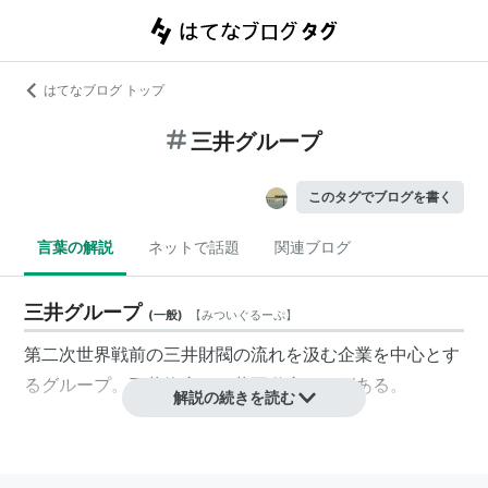
はてなブログ トップ
三井グループ
このタグでブログを書く
言葉の解説
ネットで話題
関連ブログ
三井グループ
(
一般
)
【
みついぐるーぷ
】
第二次世界戦前の三井財閥の流れを汲む企業を中心とす
るグループ。三井物産や三井不動産などがある。
解説の続きを読む