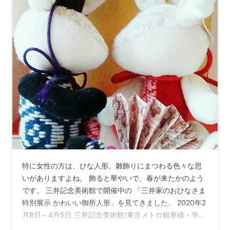
特に女性の方は、ひな人形、雛飾りにまつわる色々な思
いがありますよね。 飾ると華やいで、春が来たかのよう
です。 三井記念美術館で開催中の 「三井家のおひなさま
特別展示 かわいい御所人形」を見てきました。 2020年2
月8日～4月5日 三井記念美術館(東京メトロ銀座線・半蔵
門線三越前A7出口より徒歩1分) 三井記念美術館 こぎん刺