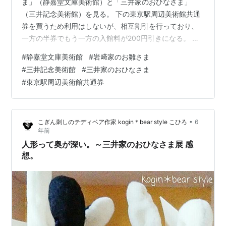
ま」（静嘉堂文庫美術館）と「三井家のおひなさま」
（三井記念美術館）を見る。 下の東京駅周辺美術館共通
券を買うため利用はしないが、相互割引を行っており、
一方の半券でもう一方の入館料が200円引きになる。 東
京駅周辺美術館共通券を購入（4,500円）。 アーティゾ
#
静嘉堂文庫美術館
#
岩﨑家のお雛さま
ン美術館、出光美術館、三井記念美術館、東京ステーシ
#
三井記念美術館
#
三井家のおひなさま
ョンギャラリー、静嘉堂@丸の内の５館で利用できる共
#
東京駅周辺美術館共通券
通券で、1年間で各館の好きな展覧会を一つ選んで入館で
きる。11月23日に再開館する三菱一号館美術館の割引ク
ーポンつき。 静嘉堂文庫美術館「岩﨑家のお雛さま」 第
•
こぎん刺しのテディベア作家 kogin＊bear style こひろ
6
1 章 雛の世界 ─小…
年前
人形って奥が深い。～三井家のおひなさま展 感
想。