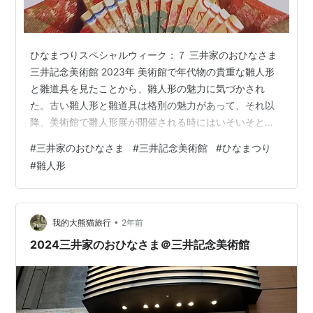
ひなまつりスペシャルウィーク：７ 三井家のおひなさま
三井記念美術館 2023年 美術館で年代物の貴重な雛人形
と雛道具を見たことから、雛人形の魅力に気づかされ
た。古い雛人形と雛道具は格別の魅力があって、それ以
降、美術館で雛人形展が開催される時にはいそいそと駆
け付ける。三井記念美術館では雛祭りに向かう１月から
#
三井家のおひなさま
#
三井記念美術館
#
ひなまつり
３月に掛けて大切に受け継がれた雛飾りを公開すること
#
雛人形
が多い。 美術館に展示されるような年代物の雛飾りは財
閥のお嬢さんのために特別に贅を尽くして作られたもの
なので、現代目にする雛人形や付随する雛道具とは趣が
違う。しかも保存状態も信じられないくらいによい。そ
•
我的大熊猫旅行
2年前
んな雛飾りを一堂に見られる機会はこの時期…
2024三井家のおひなさま＠三井記念美術館