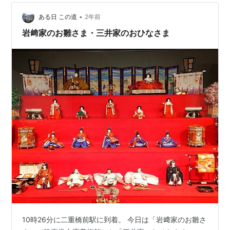
や諸大名の雛人形の本流として尊重されたそうだ。 これ
•
今の時代でも十分いいと思う。奇麗な整った顔立ちのお
ある日 この道
2年前
雛様より、個人的にはこういうのが好みだ。 江戸後期に
岩﨑家のお雛さま・三井家のおひなさま
江戸の地で誕生した、古今雛…
10時26分に二重橋前駅に到着。 今日は「岩﨑家のお雛さ