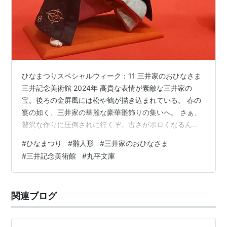
ひなまつりスペシャルウィーク：11 三井家のおひなさま
三井記念美術館 2024年 高貴な表情が素敵な三井家の
宝。後ろの金屏風には松や鶴が描き込まれている。 春の
宴の如く、三井家の華麗な豪華雛飾りの集いへ。 さぁ、
贅沢な作りに圧倒されに行くぞ。古さがボロくなるんで
なく、圧倒的な存在感、宝としてこちらに迫ってくる、
#
ひなまつり
#
雛人形
#
三井家のおひなさま
その感激を求めて。と、いつも興奮してしまう。何しろ
#
三井記念美術館
#
丸平文庫
財力がありますんで、素晴らしいものを作らせてしまう
のです。それを庶民の私共にこんなに近くで見せてくれ
て、嬉しや。お内裏様以外にも興味深い日本人形が。 浮
関連ブログ
世絵でもよく見掛けるのだが、江戸時代に「笹紅」とい
う紅花から作られる口紅を下唇にたっ…