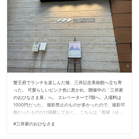
蟹王府でランチを楽しんだ後、三井記念美術館へ立ち寄
った。 可愛らしいピンク色に惹かれ、開催中の「三井家
のおひなさま展」へ。 エレベーターで7階へ。入場料は
1000円だった。 撮影禁止のものが多かったので、撮影可
能だったものだけ掲載しておく。 こちらは「剪綵（せん
さい）」。 もともとは中国の工芸品だったようだ。 「次
#
三井家のおひなさま
郎左衛門雛」 京の人形師で幕府御用も勤めた雛屋次郎左
衛門が創始したようだ。 江戸後期に江戸で流行し、公家