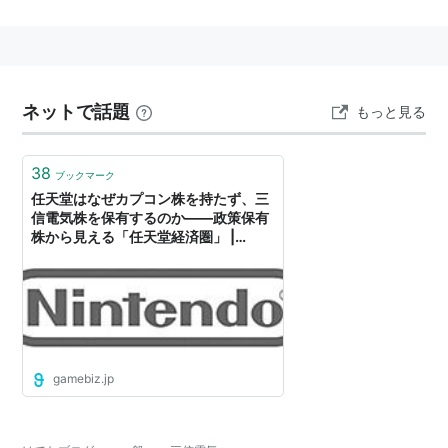
トロニクス部品及びOA機器、通信機器、映像機器
等の電子機器の国内販売・貿易。並びにマイクロ
コンピュータの応用ソフトウェア開発、セミカス
タムLSI（ゲートアレイ）のシミュレーション開発
ネットで話題
もっと見る
を主な事業とする会社。
38
ブックマーク
任天堂はなぜカプコン株を持たず、三
信電気株を保有するのか――政策保有
株から見える「任天堂経済圏」 |
gamebiz
gamebiz.jp