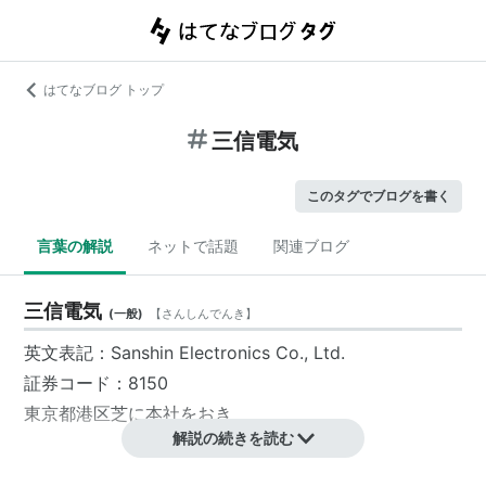
はてなブログ トップ
三信電気
このタグでブログを書く
言葉の解説
ネットで話題
関連ブログ
三信電気
(
一般
)
【
さんしんでんき
】
英文表記：Sanshin Electronics Co., Ltd.
証券コード：8150
東京都港区
芝に本社をおき
解説の続きを読む
集積回路・半導体素子・一般電子部品等のエレク