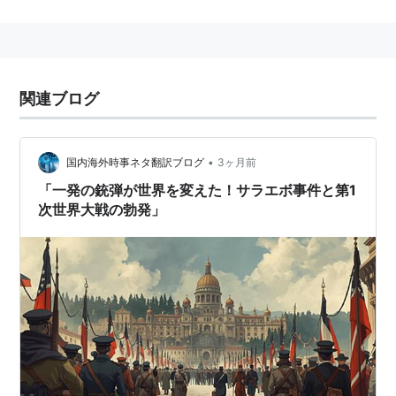
アとは二重保障条約（再保障条約）を締結し、イタリア
王国とオーストリア・ハンガリー帝国とは秘密軍事同盟
を結んだ。
ビスマルクの失脚後、ドイツは対外拡張を指向して海軍
関連ブログ
軍拡に乗り出し対外的な緊張は高まる。最終的にイギリ
スは長年の宿敵ロシアおよびフランスと提携、いわゆる
三国協商を結んでドイツを包囲する形となる。三国同盟
•
国内海外時事ネタ翻訳ブログ
3ヶ月前
対三国協商というのが第一次世界大戦前の欧州における
「一発の銃弾が世界を変えた！サラエボ事件と第1
次世界大戦の勃発」
パワーバランスの基本となった。このため大戦後の陣営
も協商側（いわゆる連合国）と同盟側（いわゆる中央同
盟国）とに区分けすることが多い。
ただし、第一次世界大戦が始まると、もともとオースト
リアとの間には領土問題での利害の対立があったイタリ
アが同盟を離脱、協商側（連合国側）に立って参戦して
いる。