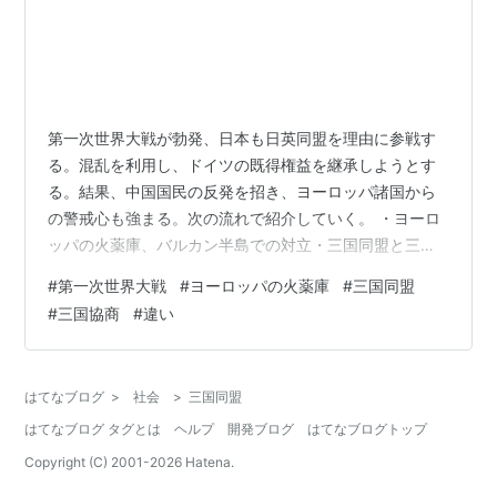
第一次世界大戦が勃発、日本も日英同盟を理由に参戦す
る。混乱を利用し、ドイツの既得権益を継承しようとす
る。結果、中国国民の反発を招き、ヨーロッパ諸国から
の警戒心も強まる。次の流れで紹介していく。 ・ヨーロ
ッパの火薬庫、バルカン半島での対立・三国同盟と三国
協商・サライェボ事件を機に第一次世界大戦が勃発・新
#
第一次世界大戦
#
ヨーロッパの火薬庫
#
三国同盟
兵器の登場で大きく変わった戦争 ■ヨーロッパの火薬
#
三国協商
#
違い
庫、バルカン半島での対立19世紀後半、度重なる戦争で
オスマン帝国が弱体化し、民族主義思想が浸透してくる
と諸民族が独立した。もともと民族が入り乱れた地域で
はてなブログ
>
社会
>
三国同盟
あり、周辺各国の利害関係から何度も戦争を繰り返す、
はてなブログ タグとは
ヘルプ
開発ブログ
はてなブログトップ
「ヨーロッパの火薬庫」となっていた。日露戦争で…
Copyright (C) 2001-
2026
Hatena.