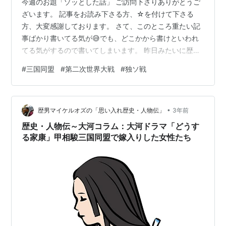
今週のお題「ゾッとした話」 ご訪問下さりありがとうご
ざいます。 記事をお読み下さる方、☆を付けて下さる
方、大変感謝しております。 さて、このところ重たい記
事ばかり書いてる気が😅でも、どこかから書けといわれ
てる気がするので書いてしまいます。 昨日みたいに歴史
のことを考えていて、私がずっと気になっていたことを
#
三国同盟
#
第二次世界大戦
#
独ソ戦
書いてみます。 それは日本が第二次世界大戦に参戦した
理由についてです。 歴史を順番に見ていくと、なんか一
般に言われてることと違う気がするのです。 これについ
•
て順番に見てみます。 当たり前ですけど、第二次大戦を
歴男マイケルオズの「思い入れ歴史・人物伝」
3年前
始めたのは日本ではありません。良く知られてるよう
歴史・人物伝～大河コラム：大河ドラマ「どうす
に、ドイツが1939年9月1日にポーラ…
る家康」甲相駿三国同盟で嫁入りした女性たち