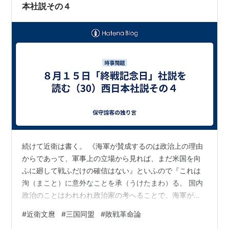
本社説その４
続けて近衛は書く。 《海軍が賛成するのは政治上の理由
からであって、軍事上の立場から見れば、まだ米国を向
ふに廻して戦ふだけの確信はない』といふので『これは
洵（まこと）に意外なことを承（うけたまわ）る。 国内
政治のことはわれわれ政治家の考へることで、海軍が御
心配にならんでもよいことである。海軍としては純軍事
#
近衛文麿
#
三国同盟
#
敗戦革命論
上の立場からのみ検討せられて、もし確信なしといふな