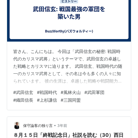
皆さん、こんにちは。 今回は「武田信玄の秘密: 戦国時
代のカリスマ武将」というテーマで、武田信玄の卓越し
た戦略とカリスマに迫ります。 武田信玄、戦国時代の随
一のカリスマ武将として、その名は今も多くの人々に知
られています。 彼の生涯は、卓越した戦略や戦闘能力、
そしてカリスマによって、多くの戦を勝利に導いた歴史
#
武田信玄
#
戦国時代
#
風林火山
#
武田軍団
が刻まれています。 信玄は、敵を知り、情報収集に重き
#
織田信長
#
上杉謙信
#
三国同盟
を置き、負けない戦を徹底的に追求しました。 その結
果、彼は生涯で70回以上の戦いをし、大敗したのはわず
か3回程度と言われています。 また、信玄は情報収集の
重要性を理解し、忍者のスパイ活動を重視しました。 こ
•
保守論客の独り言
3年前
のような彼の戦略とカリスマが、武田…
８月１５日「終戦記念日」社説を読む（30）西日