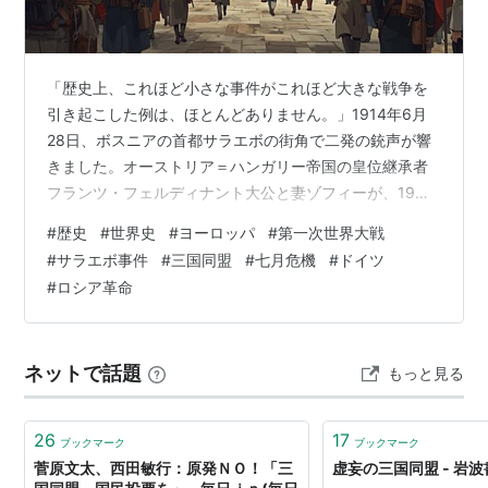
三国同盟
(
社会
)
【
さんごくどうめい
】
→
日独伊三国軍事同盟
「歴史上、これほど小さな事件がこれほど大きな戦争を
引き起こした例は、ほとんどありません。」1914年6月
28日、ボスニアの首都サラエボの街角で二発の銃声が響
きました。オーストリア＝ハンガリー帝国の皇位継承者
フランツ・フェルディナント大公と妻ゾフィーが、19歳
のセルビア人青年ガヴリロ・プリンツィプに暗殺された
#
歴史
#
世界史
#
ヨーロッパ
#
第一次世界大戦
のです。この事件から6週間後、ヨーロッパは全面戦争に
#
サラエボ事件
#
三国同盟
#
七月危機
#
ドイツ
突入しました。最終的に30カ国以上が参戦し、約2,000
#
ロシア革命
万人が命を落とした第1次世界大戦（1914〜1918年）の
始まりです。なぜ一人の皇族の暗殺が、これほど大規模
な世界大戦につながったのでしょうか。その答えは「引
ネットで話題
もっと見る
き金」と「火薬庫」の違いに…
26
17
ブックマーク
ブックマーク
菅原文太、西田敏行：原発ＮＯ！「三
虚妄の三国同盟 - 岩