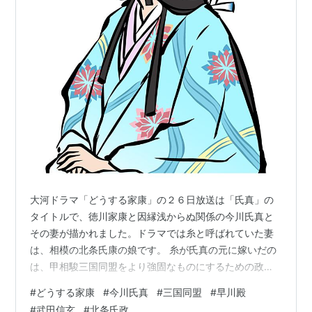
大河ドラマ「どうする家康」の２６日放送は「氏真」の
タイトルで、徳川家康と因縁浅からぬ関係の今川氏真と
その妻が描かれました。ドラマでは糸と呼ばれていた妻
は、相模の北条氏康の娘です。 糸が氏真の元に嫁いだの
は、甲相駿三国同盟をより強固なものにするための政略
結婚でした。三国同盟は、武田信玄、今川義元、北条氏
#
どうする家康
#
今川氏真
#
三国同盟
#
早川殿
康が結んだ和平協定で、これによって信玄は信濃、義元
#
武田信玄
#
北条氏政