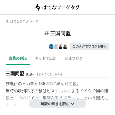
はてなブログ トップ
三国同盟
このタグでブログを書く
言葉の解説
ネットで話題
関連ブログ
三国同盟
(
社会
)
【
さんごくどうめい
】
独墺伊の三カ国が1882年に結んだ同盟。
当時の欧州秩序の軸はビスマルクによるドイツ帝国の建
設と、そのドイツに復讐を誓うフランス、という図式に
解説の続きを読む
あった。
これを防ぐためにビスマルクは勢力均衡を追求し、ロシ