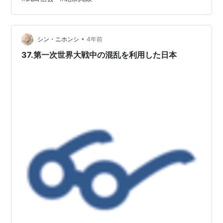
は尾張へ侵攻し、氏康は関東平定を目指せたのです。 そ
れぞれの嫡子に娘を嫁がせるということで、今川氏真は
糸（早川殿）と、武田義信には今川義元の娘（嶺松
院）、北条氏政には武田信玄の娘（黄梅院）が嫁したの
•
シン・ニホンシ
4年前
ですが、同盟は１０年余で破綻してしまったのです。 …
37.第一次世界大戦中の混乱を利用した日本