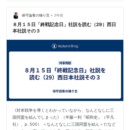
らば、飽くまで反対せらるるのが、国家に忠なる所以
（ゆえん）ではないか』といふと豊田は『今日になって
•
は海軍の立場も御諒承（りょうしょう）願ひたい。た
保守論客の独り言
3年前
だ、この上はできるだけ三国条約における軍事上の援助
８月１５日「終戦記念日」社説を読む（29）西日
義務が発生しないよう、外交上の手段によってこれを
本社説その３
防…
《対米戦争を導くとわかっていながら、なんとなしに三
国同盟を結んでしまった》（半藤一利『昭和史』（平凡
社）、p. 500） ＜なんとなしに三国同盟を結ん＞だなど