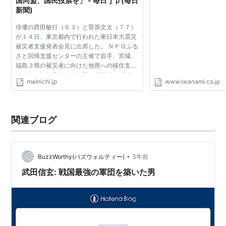
国同盟、国民投票を」 - 毎日ｊｐ(毎日
新聞)
俳優の西田敏行（６３）と菅原文太（７７）
が１４日、東京都内で行われた東日本大震災
被災者支援発表会見に出席した。 ＮＰＯふる
さと回帰支援センターの主催で岩手、宮城、
福島３県の被災者に向けた他県への移住支援
を発表。福島県出身の西田は「原発の反対は
mainichi.jp
www.iwanami.co.jp
現実的でないと言われてきたが、もろくも事
故を引き起こした...
関連ブログ
•
BuzzWorthy(バズウォルティー)
3年前
武田信玄: 戦国最強の軍団を築いた男