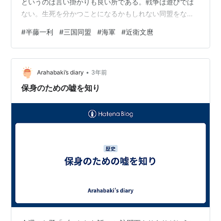
というのは言い掛かりも良い所である。戦争は遊びでは
ない。生死を分かつことになるかもしれない同盟をなん
となく結べるわけがない。要は、半藤氏は、この時代の
#
半藤一利
#
三国同盟
#
海軍
#
近衛文麿
政治を馬鹿にしているのである。結果が分かった現在と
いう高みから当時を見下しているのである。 半藤氏は
「歴史家」ではなく、自称「歴史探偵」なのだから多少
•
主観が入っても構わない、ということにはならない。本
Arahabaki’s diary
3年前
当に三国同盟は＜なんとなしに＞結ばれたと信じてしま
保身のための嘘を知り
う人達が少なくないだろうからである。半藤氏…