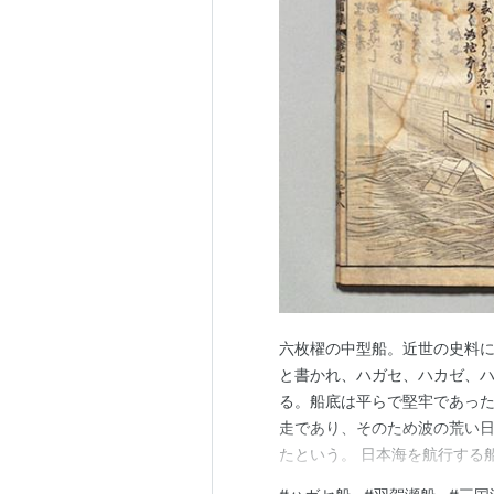
六枚櫂の中型船。近世の史料
と書かれ、ハガセ、ハカゼ、
る。船底は平らで堅牢であっ
走であり、そのため波の荒い
たという。 日本海を航行する船
（１６０２）六月十六日付の