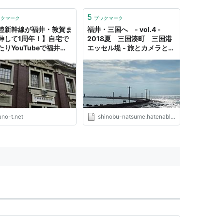
5
ックマーク
ブックマーク
陸新幹線が福井・敦賀ま
福井・三国へ - vol.4 -
伸して1周年！】自宅で
2018夏 三国湊町 三国港
たりYouTubeで福井
エッセル堤 - 旅とカメラとわ
三国湊へ ぜいたくで優
たしと。
大人の旅行気分?! ≪め
しYouTube≫ -
-T’ｓ blog
ano-t.net
shinobu-natsume.hatenablog.jp