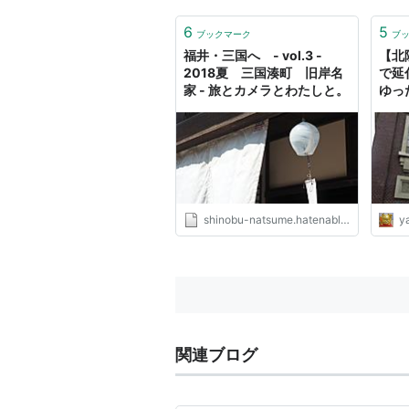
6
5
ブックマーク
ブ
福井・三国へ - vol.3 -
【北
2018夏 三国湊町 旧岸名
で延
家 - 旅とカメラとわたしと。
ゆっ
県・
雅な
ちゃ推
YANO
shinobu-natsume.hatenablog.jp
y
関連ブログ