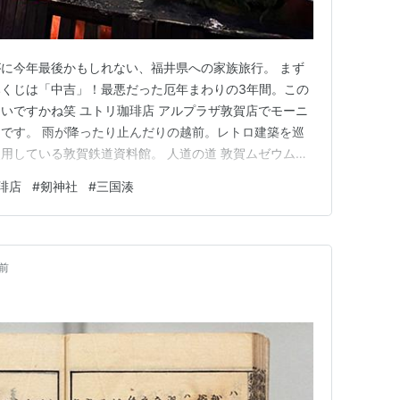
に今年最後かもしれない、福井県への家族旅行。 まず
くじは「中吉」！最悪だった厄年まわりの3年間。この
いですかね笑 ユトリ珈琲店 アルプラザ敦賀店でモーニ
です。 雨が降ったり止んだりの越前。レトロ建築を巡
用している敦賀鉄道資料館。 人道の道 敦賀ムゼウム
の敦賀赤レンガ倉庫も。 それから、金ヶ崎にも行った
琲店
#
剱神社
#
三国湊
く、家族で登るのはちと重いねと、妻と言い訳しあって断
船主通りへ。家族は雨と睡…
前