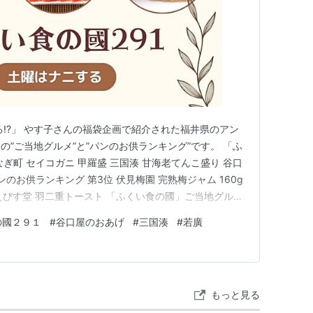
する!?」 やす子さんの福袋企画で紹介された福井県のアン
”ご当地グルメ”と”パンのお供ランキング”です。 「ふ
ぎ町 セイコガニ 甲羅盛 三国湊 甘海老てんこ盛り 谷口
のお供ランキング 第3位 伏見梅園 完熟梅ジャム 160g
位 えびす堂 羽二重トースト 「ふくい食の國」ご当地グルメ
 セイコガニの特徴であるプリプリの身と、内子と外子の美
の國２９１
#
谷口屋のおあげ
#
三国湊
#
若廣
甲羅盛にしています。 【土曜はナニする で紹介】
もっと見る