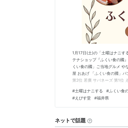
1月17日(土)の「土曜はナニ
テナショップ『ふくい食の國』の
くい食の國」ご当地グルメ やな
屋 おあげ 「ふくい食の國」パン
第2位 若廣 サバネーズ 第1
やなぎ町 セイコガニ 甲羅盛
#
土曜はナニする
#
ふくい食
味しさを手軽に味わえるよう、
#
えびす堂
#
福井県
【ま…
ネットで話題