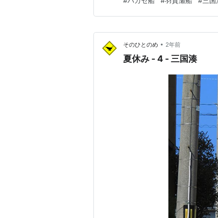
#
ハガセ船
#
羽賀瀬船
#
三国
りの船についてしばしば「ハガ
（漁師）船」、つまり漁船の調
•
そのひとのめ
2年前
夏休み - 4 - 三国湊