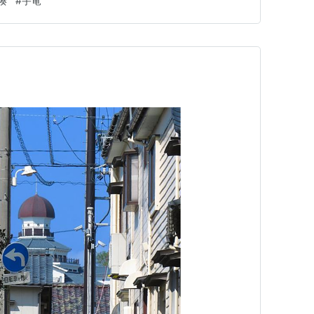
湊
#
宇竜
セ」という注が付されている。 この史料は、「れうし
査を目的としたものとみ…