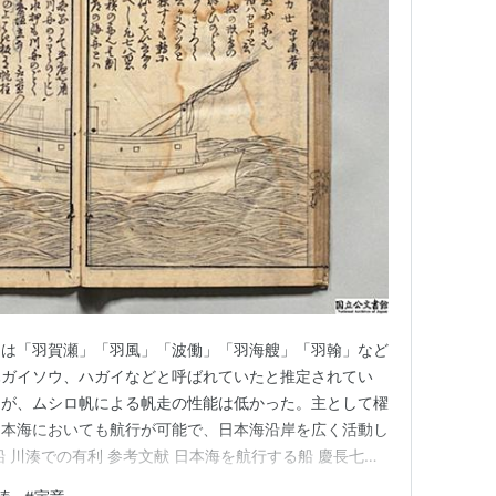
には「羽賀瀬」「羽風」「波働」「羽海艘」「羽翰」など
ハガイソウ、ハガイなどと呼ばれていたと推定されてい
たが、ムシロ帆による帆走の性能は低かった。主として櫂
日本海においても航行が可能で、日本海沿岸を広く活動し
 川湊での有利 参考文献 日本海を航行する船 慶長七年
若狭国における「国中浦々れうし船」の書上には、六人乗