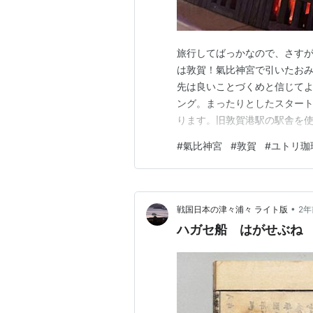
旅行してばっかなので、さすが
は敦賀！氣比神宮で引いたおみ
先は良いことづくめと信じてよ
ング。まったりとしたスタート
ります。旧敦賀港駅の駅舎を使
や、鉄道と港のジオラマが圧巻
#
氣比神宮
#
敦賀
#
ユトリ珈
けど、雨も降りがちで蒸し暑
念。 敦賀のお次は、河野北前
•
戦国日本の津々浦々 ライト版
2年
ハガセ船 はがせぶね