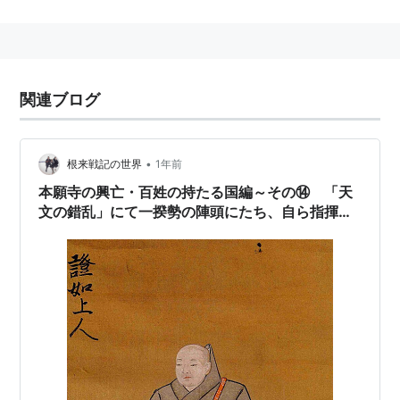
関連ブログ
•
根来戦記の世界
1年前
本願寺の興亡・百姓の持たる国編～その⑭ 「天
文の錯乱」にて一揆勢の陣頭にたち、自ら指揮を
とる門主・証如