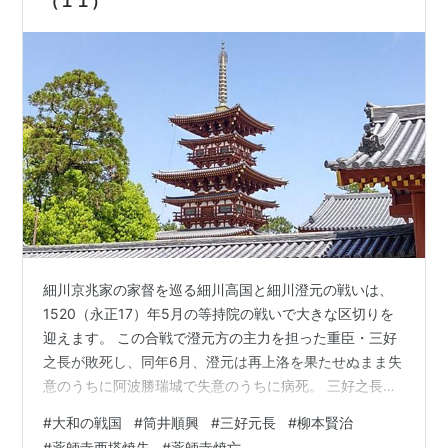
（１１）
細川京兆家の家督を巡る細川高国と細川澄元の戦いは、
1520（永正17）年5月の等持院の戦いで大きな区切りを
迎えます。 この合戦で澄元方の主力を担った重臣・三好
之長が敗死し、同年6月、澄元は再上洛を果たせぬまま失
意のうちに阿波勝瑞城で失意のうちに病死。 三好之長、
細川澄元の死で、畿内における細川高国の優位が確定し
#
大和の戦国
#
筒井順興
#
三好元長
#
柳本賢治
ました。 河内では高国に与する尾州家・畠山稙長の優勢
#
薬師寺西塔焼失
#
薬師寺焼亡