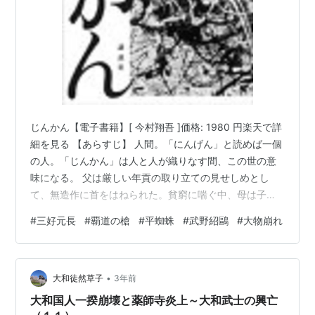
じんかん【電子書籍】[ 今村翔吾 ]価格: 1980 円楽天で詳
細を見る 【あらすじ】 人間。「にんげん」と読めば一個
の人。「じんかん」は人と人が織りなす間、この世の意
味になる。 父は厳しい年貢の取り立ての見せしめとし
て、無造作に首をはねられた。貧窮に喘ぐ中、母は子に
自分の肉を食べるように伝え、首を吊った。残された九
#
三好元長
#
覇道の槍
#
平蜘蛛
#
武野紹鷗
#
大物崩れ
兵衛と弟の甚助は追い剥ぎの集団に身を落とした。その
頭である多聞丸は「いつか自分の国を持つ」という夢を
周囲に打ち明けるが、追い剥ぎの先で仲間とともに命を
•
奪われ、九兵衛と甚助、そして少女の日夏が生き残っ
大和徒然草子
3年前
た。 ３人は付近の本山寺に救われると、うって変わっ
大和国人一揆崩壊と薬師寺炎上～大和武士の興亡
て、ささやかな作務をしながら、食事…