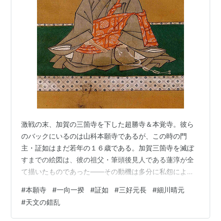
激戦の末、加賀の三箇寺を下した超勝寺＆本覚寺。彼ら
のバックにいるのは山科本願寺であるが、この時の門
主・証如はまだ若年の１６歳である。加賀三箇寺を滅ぼ
すまでの絵図は、彼の祖父・筆頭後見人である蓮淳が全
て描いたものであった――その動機は多分に私怨による
ところ、大であったのだが。 まだ少年であった証如は、
#
本願寺
#
一向一揆
#
証如
#
三好元長
#
細川晴元
終始山科にいて加賀における戦さの帰趨を見守ってい
#
天文の錯乱
た。この戦役は何しろ、逆転そしてまた逆転、という戦
況が目まぐるしく変わるものであったから、さぞかしヤ