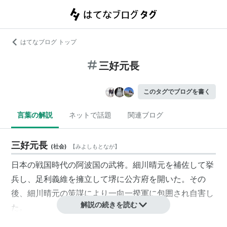
はてなブログ トップ
三好元長
このタグでブログを書く
言葉の解説
ネットで話題
関連ブログ
三好元長
(
社会
)
【
みよしもとなが
】
日本の戦国時代の阿波国の武将。細川晴元を補佐して挙
兵し、
足利義維
を擁立して堺に公方府を開いた。その
後、細川晴元の策謀により一向一揆軍に包囲され自害し
解説の続きを読む
た。