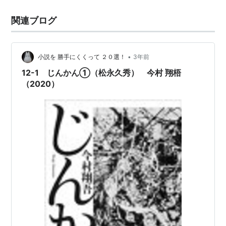
キモキしながら報告を聞いていたものと思われる。最終
関連ブログ
的には全てうまく行き、加賀三箇寺は滅亡し勝利したわ
けであるが、まだ少年であった証如はこの時のカタルシ
ス…
•
小説を 勝手にくくって ２０選！
3年前
12-1 じんかん①（松永久秀） 今村 翔梧
（2020）